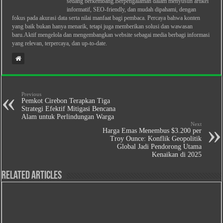
sedang berkembang.Berpengalaman dalam menyusun artikel
informatif, SEO-friendly, dan mudah dipahami, dengan
fokus pada akurasi data serta nilai manfaat bagi pembaca. Percaya bahwa konten
yang baik bukan hanya menarik, tetapi juga memberikan solusi dan wawasan
baru.Aktif mengelola dan mengembangkan website sebagai media berbagi informasi
yang relevan, terpercaya, dan up-to-date.
Previous
Pemkot Cirebon Terapkan Tiga
Strategi Efektif Mitigasi Bencana
Alam untuk Perlindungan Warga
Next
Harga Emas Menembus $3.200 per
Troy Ounce: Konflik Geopolitik
Global Jadi Pendorong Utama
Kenaikan di 2025
Related Articles