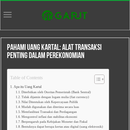
Pahami Uang Kartal: Alat Transaksi
Penting dalam Perekonomian
Table of Contents
Apa itu Uang Kartal
Diterbitkan oleh Otoritas Pemerintah (Bank Sentral)
Tidak dijamin dengan logam mulia (fiat currency)
Nilai Ditentukan oleh Kepercayaan Publik
Mudah digunakan dan diterima secara luas
Memfasilitasi Transaksi dan Perdagangan
Mengontrol inflasi dan stabilitas ekonomi
Berpengaruh pada Kebijakan Moneter dan Fiskal
Bentuknya dapat berupa kertas atau digital (uang elektronik)