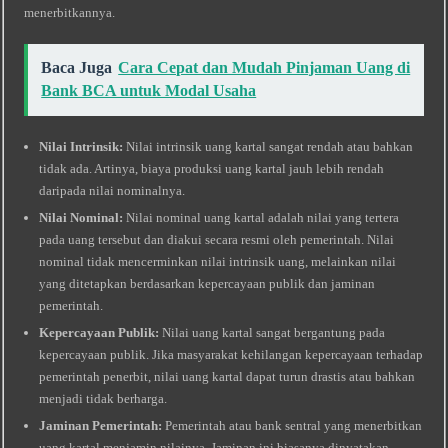
menerbitkannya.
Baca Juga
Cara Cepat dan Mudah Pinjaman Uang di
Bank BCA untuk Modal Usaha
Nilai Intrinsik:
Nilai intrinsik uang kartal sangat rendah atau bahkan
tidak ada. Artinya, biaya produksi uang kartal jauh lebih rendah
daripada nilai nominalnya.
Nilai Nominal:
Nilai nominal uang kartal adalah nilai yang tertera
pada uang tersebut dan diakui secara resmi oleh pemerintah. Nilai
nominal tidak mencerminkan nilai intrinsik uang, melainkan nilai
yang ditetapkan berdasarkan kepercayaan publik dan jaminan
pemerintah.
Kepercayaan Publik:
Nilai uang kartal sangat bergantung pada
kepercayaan publik. Jika masyarakat kehilangan kepercayaan terhadap
pemerintah penerbit, nilai uang kartal dapat turun drastis atau bahkan
menjadi tidak berharga.
Jaminan Pemerintah:
Pemerintah atau bank sentral yang menerbitkan
uang kartal menjamin nilainya. Jaminan ini biasanya dinyatakan