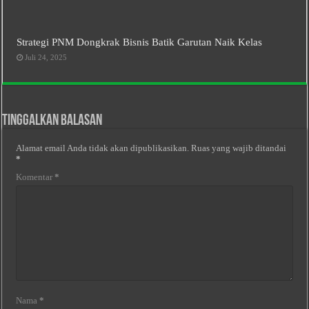
Strategi PNM Dongkrak Bisnis Batik Garutan Naik Kelas
Juli 24, 2025
Tinggalkan Balasan
Alamat email Anda tidak akan dipublikasikan.
Ruas yang wajib ditandai
*
Komentar
*
Nama
*