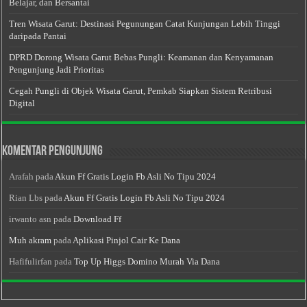
Belajar, dan Bersantai
Tren Wisata Garut: Destinasi Pegunungan Catat Kunjungan Lebih Tinggi
daripada Pantai
DPRD Dorong Wisata Garut Bebas Pungli: Keamanan dan Kenyamanan
Pengunjung Jadi Prioritas
Cegah Pungli di Objek Wisata Garut, Pemkab Siapkan Sistem Retribusi
Digital
Komentar Pengunjung
Arafah
pada
Akun Ff Gratis Login Fb Asli No Tipu 2024
Rian Lbs
pada
Akun Ff Gratis Login Fb Asli No Tipu 2024
irwanto asn
pada
Download Ff
Muh akram
pada
Aplikasi Pinjol Cair Ke Dana
Hafifulirfan
pada
Top Up Higgs Domino Murah Via Dana