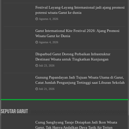
Festival Layang-Layang Internasional jadi ajang promosi
potensi wisata Garut ke dunia
Agustus 4, 2026
Garut International Kite Festival 2026: Ajang Promosi
Wisata Garut ke Dunia
Agustus 4, 2026
Disparbud Garut Dorong Perbaikan Infrastruktur
Destinasi Wisata untuk Tingkatkan Kunjungan
Juli 23, 2026
Gunung Papandayan Jadi Tujuan Wisata Utama di Garut,
Catat Jumlah Pengunjung Tertinggi saat Liburan Sekolah
Juli 21, 2026
Seputar Garut
Curug Sanghyang Taraje Disiapkan Jadi Ikon Wisata
Garut, Tak Hanya Andalkan Daya Tarik Air Terjun