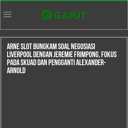
Arne Slot Bungkam Soal Negosiasi
Liverpool dengan Jeremie Frimpong, Fokus
pada Skuad dan Pengganti Alexander-
Arnold