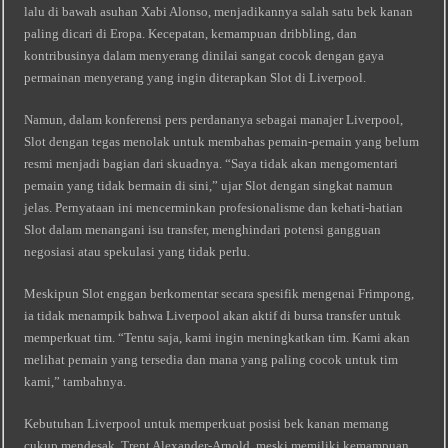
lalu di bawah asuhan Xabi Alonso, menjadikannya salah satu bek kanan
paling dicari di Eropa. Kecepatan, kemampuan dribbling, dan
kontribusinya dalam menyerang dinilai sangat cocok dengan gaya
permainan menyerang yang ingin diterapkan Slot di Liverpool.
Namun, dalam konferensi pers perdananya sebagai manajer Liverpool,
Slot dengan tegas menolak untuk membahas pemain-pemain yang belum
resmi menjadi bagian dari skuadnya. “Saya tidak akan mengomentari
pemain yang tidak bermain di sini,” ujar Slot dengan singkat namun
jelas. Pernyataan ini mencerminkan profesionalisme dan kehati-hatian
Slot dalam menangani isu transfer, menghindari potensi gangguan
negosiasi atau spekulasi yang tidak perlu.
Meskipun Slot enggan berkomentar secara spesifik mengenai Frimpong,
ia tidak menampik bahwa Liverpool akan aktif di bursa transfer untuk
memperkuat tim. “Tentu saja, kami ingin meningkatkan tim. Kami akan
melihat pemain yang tersedia dan mana yang paling cocok untuk tim
kami,” tambahnya.
Kebutuhan Liverpool untuk memperkuat posisi bek kanan memang
cukup mendesak. Trent Alexander-Arnold, meski memiliki kemampuan