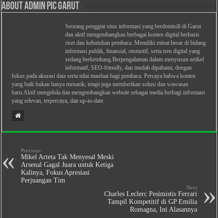
About Admin PIC Garut
Seorang penggiat situs informasi yang berdomisili di Garut
dan aktif mengembangkan berbagai konten digital berbasis
riset dan kebutuhan pembaca. Memiliki minat besar di bidang
informasi publik, finansial, otomotif, serta tren digital yang
sedang berkembang.Berpengalaman dalam menyusun artikel
informatif, SEO-friendly, dan mudah dipahami, dengan
fokus pada akurasi data serta nilai manfaat bagi pembaca. Percaya bahwa konten
yang baik bukan hanya menarik, tetapi juga memberikan solusi dan wawasan
baru.Aktif mengelola dan mengembangkan website sebagai media berbagi informasi
yang relevan, terpercaya, dan up-to-date.
Previous
Mikel Arteta Tak Menyesal Meski
Arsenal Gagal Juara untuk Ketiga
Kalinya, Fokus Apresiasi
Perjuangan Tim
Next
Charles Leclerc Pesimistis Ferrari
Tampil Kompetitif di GP Emilia
Romagna, Ini Alasannya