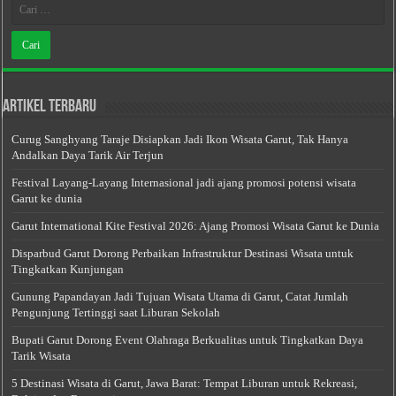
Artikel Terbaru
Curug Sanghyang Taraje Disiapkan Jadi Ikon Wisata Garut, Tak Hanya
Andalkan Daya Tarik Air Terjun
Festival Layang-Layang Internasional jadi ajang promosi potensi wisata
Garut ke dunia
Garut International Kite Festival 2026: Ajang Promosi Wisata Garut ke Dunia
Disparbud Garut Dorong Perbaikan Infrastruktur Destinasi Wisata untuk
Tingkatkan Kunjungan
Gunung Papandayan Jadi Tujuan Wisata Utama di Garut, Catat Jumlah
Pengunjung Tertinggi saat Liburan Sekolah
Bupati Garut Dorong Event Olahraga Berkualitas untuk Tingkatkan Daya
Tarik Wisata
5 Destinasi Wisata di Garut, Jawa Barat: Tempat Liburan untuk Rekreasi,