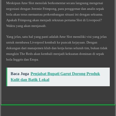
Meskipun Arne Slot menolak berkomentar secara langsung mengenai
negosiasi dengan Jeremie Frimpong, para penggemar dan analis sepak
bola akan terus memantau perkembangan situasi ini dengan seksama.
Apakah Frimpong akan menjadi rekrutan pertama Slot di Liverpool?
Waktu yang akan menjawab.
Yang jelas, satu hal yang pasti adalah Arne Slot memiliki visi yang jelas
untuk membawa Liverpool kembali ke puncak kejayaan. Dengan
dukungan dari manajemen klub dan kerja keras seluruh tim, bukan tidak
mungkin The Reds akan kembali menjadi kekuatan dominan di sepak
bola Inggris dan Eropa.
Baca Juga
Penjabat Bupati Garut Dorong Produk
Kulit dan Batik Lokal