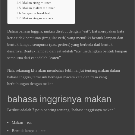
Makan siang = lunch
Makan malam = dinner
Sarapan = breakfast
Makan ringan = snack
Dalam bahasa Inggris, makan disebut dengan “eat”. Eat merupakan kata
kerja tidak beraturan (irregular verb) yang memiliki bentuk lampau dan
bentuk lampau sempurna (past perfect) yang berbeda dari bentuk
dasarnya. Bentuk lampau dari eat adalah “ate”, sedangkan bentuk lampau
sempurna dari eat adalah “eaten”.
Nah, sekarang kita akan membahas lebih lanjut tentang makan dalam
bahasa Inggris, termasuk berbagai macam kata dan frasa yang
berhubungan dengan makan.
bahasa inggrisnya makan
Berikut adalah 7 poin penting tentang “bahasa inggrisnya makan”:
Makan = eat
Bentuk lampau = ate