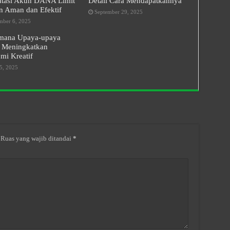
tasi Akun DANA Limit
Detail Cara Mendapatkannya
n Aman dan Efektif
September 29, 2025
ber 6, 2025
mana Upaya-upaya
 Meningkatkan
mi Kreatif
5, 2025
Ruas yang wajib ditandai
*