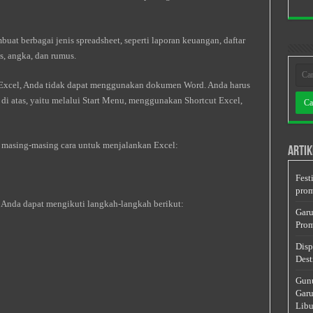
at berbagai jenis spreadsheet, seperti laporan keuangan, daftar
ks, angka, dan rumus.
n Excel, Anda tidak dapat menggunakan dokumen Word. Anda harus
di atas, yaitu melalui Start Menu, menggunakan Shortcut Excel,
ng masing-masing cara untuk menjalankan Excel:
Artik
Fest
prom
 Anda dapat mengikuti langkah-langkah berikut:
Garu
Prom
Disp
Dest
Gunu
Garu
Libu