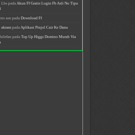
 Lbs
pada
Akun Ff Gratis Login Fb Asli No Tipu
4
nto asn
pada
Download Ff
 akram
pada
Aplikasi Pinjol Cair Ke Dana
fulirfan
pada
Top Up Higgs Domino Murah Via
a