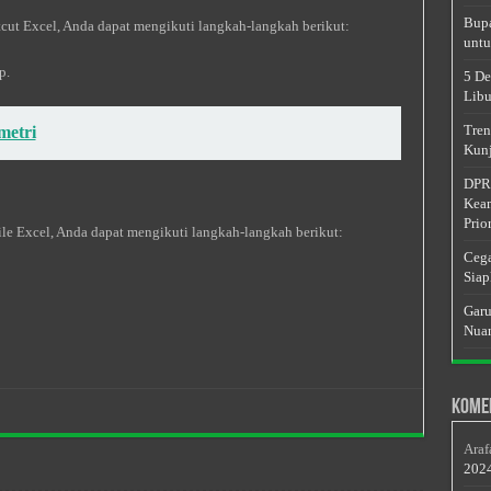
Bupa
ut Excel, Anda dapat mengikuti langkah-langkah berikut:
untu
p.
5 De
Libu
Tren
metri
Kunj
DPRD
Keam
Prior
e Excel, Anda dapat mengikuti langkah-langkah berikut:
Cega
Siap
Garu
Nuan
Kome
Araf
202