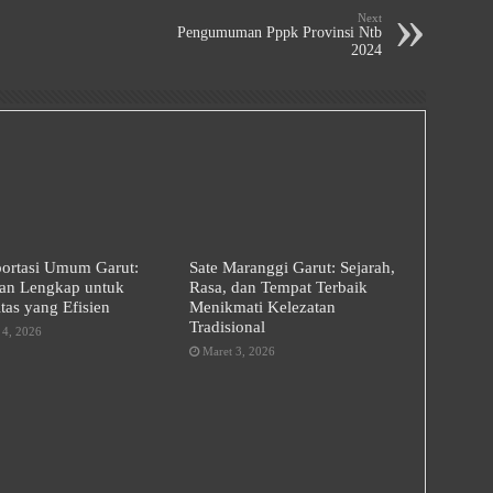
Next
Pengumuman Pppk Provinsi Ntb
2024
portasi Umum Garut:
Sate Maranggi Garut: Sejarah,
an Lengkap untuk
Rasa, dan Tempat Terbaik
tas yang Efisien
Menikmati Kelezatan
Tradisional
 4, 2026
Maret 3, 2026