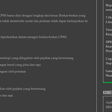
Bupa
untu
CPNS harus diisi dengan lengkap dan benar. Berkas-berkas yang
5 De
an tidak memenuhi syarat dan pelamar tidak dapat melanjutkan ke
Libu
Tren
Kunj
 diperhatikan dalam mengisi berkas-berkas CPNS:
DPRD
Keam
Prior
u fotokopi yang dilegalisir oleh pejabat yang berwenang.
Cega
Siap
engan huruf yang jelas dan rapi.
Garu
angani oleh pelamar.
Nuan
lisir oleh pejabat yang berwenang.
Kome
s dan rapi.
Araf
202