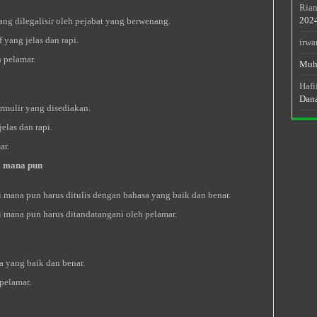
Rian
202
yang dilegalisir oleh pejabat yang berwenang.
 yang jelas dan rapi.
irwa
 pelamar.
Muh
Hafi
Dan
rmulir yang disediakan.
elas dan rapi.
ar.
i mana pun
i mana pun harus ditulis dengan bahasa yang baik dan benar.
i mana pun harus ditandatangani oleh pelamar.
a yang baik dan benar.
pelamar.