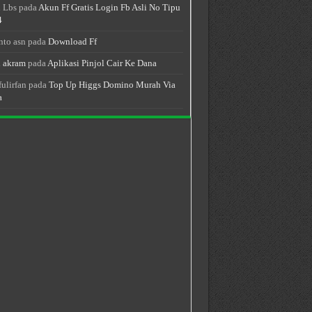
 Lbs
pada
Akun Ff Gratis Login Fb Asli No Tipu
4
nto asn
pada
Download Ff
 akram
pada
Aplikasi Pinjol Cair Ke Dana
fulirfan
pada
Top Up Higgs Domino Murah Via
a