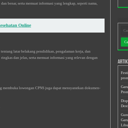
 dan benar, serta memuat informasi yang lengkap, seperti nama,
esehatan Online
tentang latar belakang pendidikan, pengalaman kerja, dan
 ringkas dan jelas, serta memuat informasi yang relevan dengan
Artik
Fest
prom
Garu
yang membuka lowongan CPNS juga dapat mensyaratkan dokumen-
Prom
Disp
Dest
i
Gunu
Garu
Libu