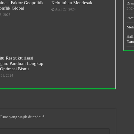
nasi Faktor Geopolitik
Kebutuhan Mendesak
Rian
nflik Global
202
April 22, 2024
6, 2025
irwa
Muh
Hafi
Dan
itu Restrukturisasi
gan: Panduan Lengkap
Optimasi Bisnis
 31, 2024
Ruas yang wajib ditandai
*