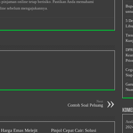
 pinjaman online tetap berisiko. Pastikan Anda memahami
Bupa
nline sebelum mengajukannya.
untu
5 De
Libu
Tren
Kunj
DPRD
Keam
Prior
Cega
Siap
Garu
Nuan
Next
Contoh Soal Peluang
Kome
Araf
202
 Harga Emas Melejit
Pinjol Cepat Cair: Solusi