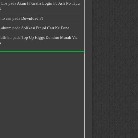
 Lbs
pada
Akun Ff Gratis Login Fb Asli No Tipu
4
nto asn
pada
Download Ff
 akram
pada
Aplikasi Pinjol Cair Ke Dana
fulirfan
pada
Top Up Higgs Domino Murah Via
a