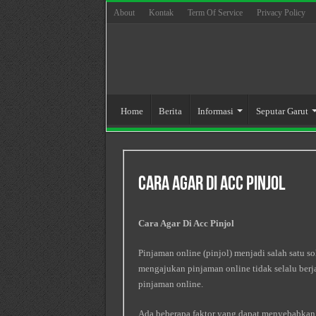
About
Kontak
Term Of Service
Privacy Policy
Home
Berita
Informasi
Seputar Garut
Cara Agar Di Acc Pinjol
Cara Agar Di Acc Pinjol
Pinjaman online (pinjol) menjadi salah satu 
mengajukan pinjaman online tidak selalu berj
pinjaman online.
Ada beberapa faktor yang dapat menyebabkan 