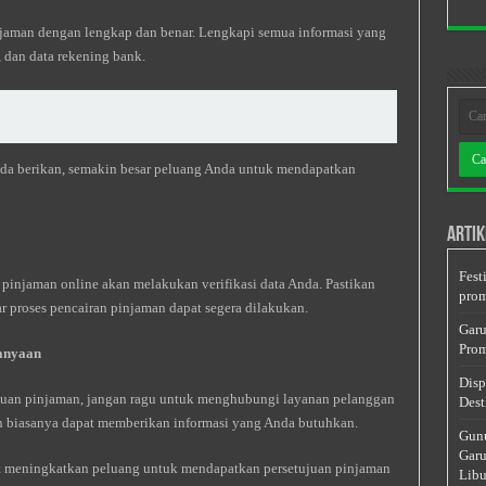
njaman dengan lengkap dan benar. Lengkapi semua informasi yang
, dan data rekening bank.
da berikan, semakin besar peluang Anda untuk mendapatkan
Artik
Fest
pinjaman online akan melakukan verifikasi data Anda. Pastikan
prom
r proses pencairan pinjaman dapat segera dilakukan.
Garu
Prom
tanyaan
Disp
juan pinjaman, jangan ragu untuk menghubungi layanan pelanggan
Dest
n biasanya dapat memberikan informasi yang Anda butuhkan.
Gunu
Garu
pat meningkatkan peluang untuk mendapatkan persetujuan pinjaman
Libu