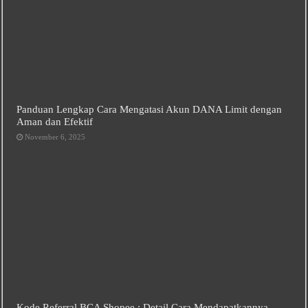
Panduan Lengkap Cara Mengatasi Akun DANA Limit dengan
Aman dan Efektif
November 6, 2025
Kode Referral BCA Shopee : Detail Cara Mendapatkannya