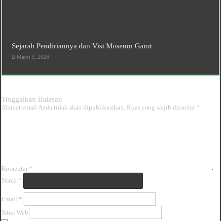
Sejarah Pendiriannya dan Visi Museum Garut
Maret 3, 2026
Tinggalkan Balasan
Alamat email Anda tidak akan dipublikasikan.
Ruas yang wajib ditandai
*
Komentar
*
Nama
*
Email
*
Situs Web