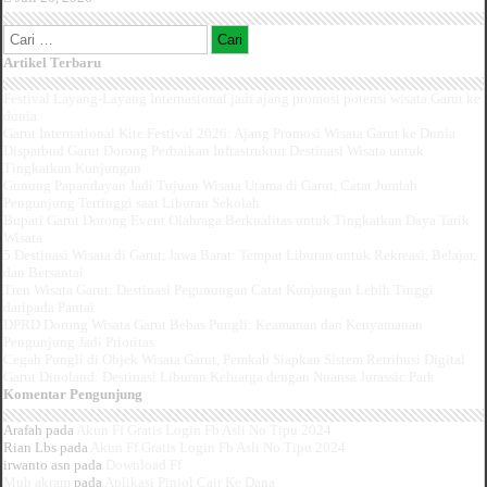
Cari
untuk:
Artikel Terbaru
Festival Layang-Layang Internasional jadi ajang promosi potensi wisata Garut ke
dunia
Garut International Kite Festival 2026: Ajang Promosi Wisata Garut ke Dunia
Disparbud Garut Dorong Perbaikan Infrastruktur Destinasi Wisata untuk
Tingkatkan Kunjungan
Gunung Papandayan Jadi Tujuan Wisata Utama di Garut, Catat Jumlah
Pengunjung Tertinggi saat Liburan Sekolah
Bupati Garut Dorong Event Olahraga Berkualitas untuk Tingkatkan Daya Tarik
Wisata
5 Destinasi Wisata di Garut, Jawa Barat: Tempat Liburan untuk Rekreasi, Belajar,
dan Bersantai
Tren Wisata Garut: Destinasi Pegunungan Catat Kunjungan Lebih Tinggi
daripada Pantai
DPRD Dorong Wisata Garut Bebas Pungli: Keamanan dan Kenyamanan
Pengunjung Jadi Prioritas
Cegah Pungli di Objek Wisata Garut, Pemkab Siapkan Sistem Retribusi Digital
Garut Dinoland: Destinasi Liburan Keluarga dengan Nuansa Jurassic Park
Komentar Pengunjung
Arafah
pada
Akun Ff Gratis Login Fb Asli No Tipu 2024
Rian Lbs
pada
Akun Ff Gratis Login Fb Asli No Tipu 2024
irwanto asn
pada
Download Ff
Muh akram
pada
Aplikasi Pinjol Cair Ke Dana