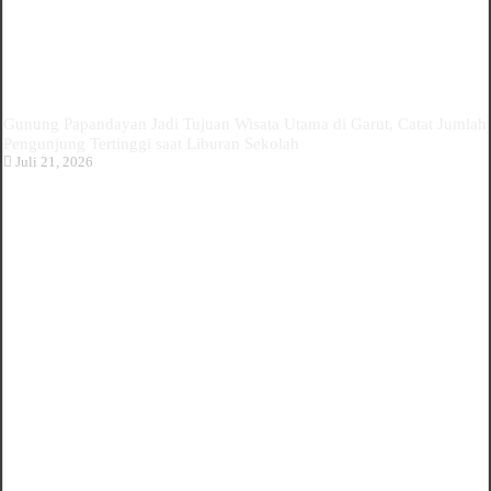
Gunung Papandayan Jadi Tujuan Wisata Utama di Garut, Catat Jumlah
Pengunjung Tertinggi saat Liburan Sekolah
Juli 21, 2026