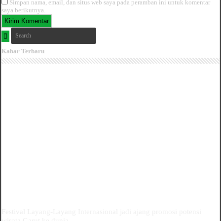
Simpan nama, email, dan situs web saya pada peramban ini untuk komentar
saya berikutnya.
Kabar Terbaru
Festival Layang-Layang Internasional jadi ajang promosi potensi
wisata Garut ke dunia