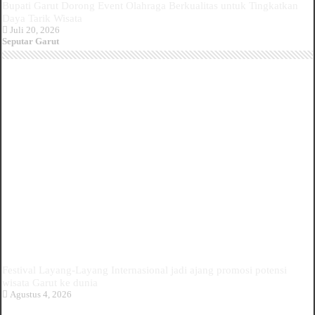
Bupati Garut Dorong Event Olahraga Berkualitas untuk Tingkatkan
Daya Tarik Wisata
Juli 20, 2026
Seputar Garut
Festival Layang-Layang Internasional jadi ajang promosi potensi
wisata Garut ke dunia
Agustus 4, 2026