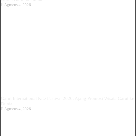
Agustus 4, 2026
Garut International Kite Festival 2026: Ajang Promosi Wisata Garut ke
Dunia
Agustus 4, 2026