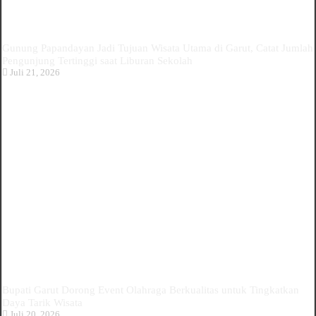
Gunung Papandayan Jadi Tujuan Wisata Utama di Garut, Catat Jumlah
Pengunjung Tertinggi saat Liburan Sekolah
Juli 21, 2026
Bupati Garut Dorong Event Olahraga Berkualitas untuk Tingkatkan
Daya Tarik Wisata
Juli 20, 2026