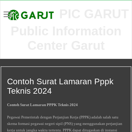
PIC GARUT
Public Information
Center Garut
Contoh Surat Lamaran Pppk
Teknis 2024
Contoh Surat Lamaran PPPK Teknis 2024
Pegawai Pemerintah dengan Perjanjian Kerja (PPPK) adalah salah satu
skema formasi pegawai negeri sipil (PNS) yang menggunakan perjanjian
kerja untuk jangka waktu tertentu. PPPK dapat ditugaskan di instansi