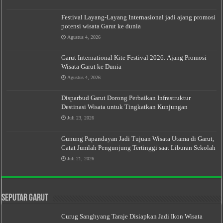
Festival Layang-Layang Internasional jadi ajang promosi
potensi wisata Garut ke dunia
Agustus 4, 2026
Garut International Kite Festival 2026: Ajang Promosi
Wisata Garut ke Dunia
Agustus 4, 2026
Disparbud Garut Dorong Perbaikan Infrastruktur
Destinasi Wisata untuk Tingkatkan Kunjungan
Juli 23, 2026
Gunung Papandayan Jadi Tujuan Wisata Utama di Garut,
Catat Jumlah Pengunjung Tertinggi saat Liburan Sekolah
Juli 21, 2026
Seputar Garut
Curug Sanghyang Taraje Disiapkan Jadi Ikon Wisata