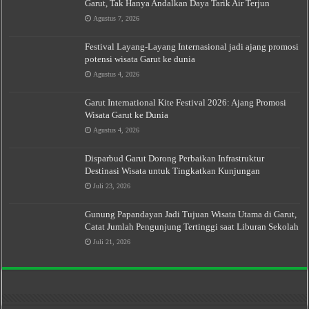
Garut, Tak Hanya Andalkan Daya Tarik Air Terjun
Agustus 7, 2026
Festival Layang-Layang Internasional jadi ajang promosi
potensi wisata Garut ke dunia
Agustus 4, 2026
Garut International Kite Festival 2026: Ajang Promosi
Wisata Garut ke Dunia
Agustus 4, 2026
Disparbud Garut Dorong Perbaikan Infrastruktur
Destinasi Wisata untuk Tingkatkan Kunjungan
Juli 23, 2026
Gunung Papandayan Jadi Tujuan Wisata Utama di Garut,
Catat Jumlah Pengunjung Tertinggi saat Liburan Sekolah
Juli 21, 2026