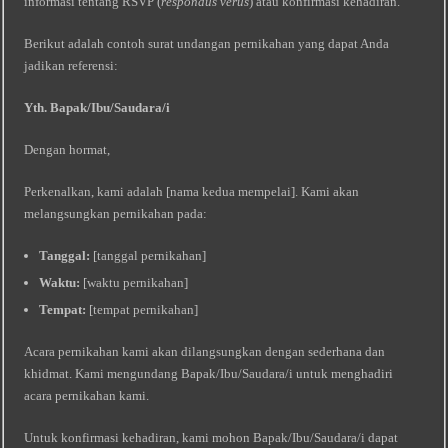
informasi tentang RSVP (
respondus verus
) atau konfirmasi kehadiran.
Berikut adalah contoh surat undangan pernikahan yang dapat Anda
jadikan referensi:
Yth. Bapak/Ibu/Saudara/i
Dengan hormat,
Perkenalkan, kami adalah [nama kedua mempelai]. Kami akan
melangsungkan pernikahan pada:
Tanggal:
[tanggal pernikahan]
Waktu:
[waktu pernikahan]
Tempat:
[tempat pernikahan]
Acara pernikahan kami akan dilangsungkan dengan sederhana dan
khidmat. Kami mengundang Bapak/Ibu/Saudara/i untuk menghadiri
acara pernikahan kami.
Untuk konfirmasi kehadiran, kami mohon Bapak/Ibu/Saudara/i dapat