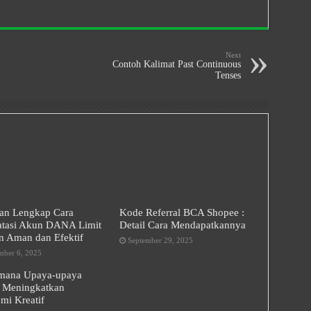
Next
Contoh Kalimat Past Continuous
Tenses
an Lengkap Cara
Kode Referral BCA Shopee :
tasi Akun DANA Limit
Detail Cara Mendapatkannya
n Aman dan Efektif
September 29, 2025
ber 6, 2025
mana Upaya-upaya
 Meningkatkan
mi Kreatif