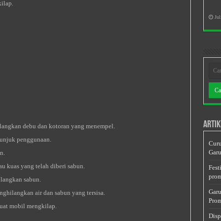
ilap.
Jul
Artik
ilangkan debu dan kotoran yang menempel.
etunjuk penggunaan.
Curu
Garu
n.
u kuas yang telah diberi sabun.
Fest
prom
ilangkan sabun.
Garu
ghilangkan air dan sabun yang tersisa.
Prom
uat mobil mengkilap.
Disp