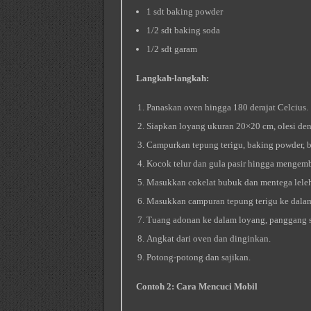
1 sdt baking powder
1/2 sdt baking soda
1/2 sdt garam
Langkah-langkah:
Panaskan oven hingga 180 derajat Celcius.
Siapkan loyang ukuran 20×20 cm, olesi den
Campurkan tepung terigu, baking powder, b
Kocok telur dan gula pasir hingga mengemb
Masukkan cokelat bubuk dan mentega leleh,
Masukkan campuran tepung terigu ke dalam 
Tuang adonan ke dalam loyang, panggang s
Angkat dari oven dan dinginkan.
Potong-potong dan sajikan.
Contoh 2: Cara Mencuci Mobil