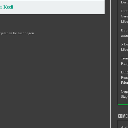
Dest
r Kecil
Gunu
Garu
Libu
Bupa
alanan ke luar negeri.
untu
5 De
Libu
Tren
Kunj
DPRD
Keam
Prior
Cega
Siap
Kome
Araf