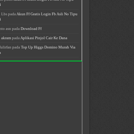
4
 Lbs
pada
Akun Ff Gratis Login Fb Asli No Tipu
4
nto asn
pada
Download Ff
 akram
pada
Aplikasi Pinjol Cair Ke Dana
fulirfan
pada
Top Up Higgs Domino Murah Via
a