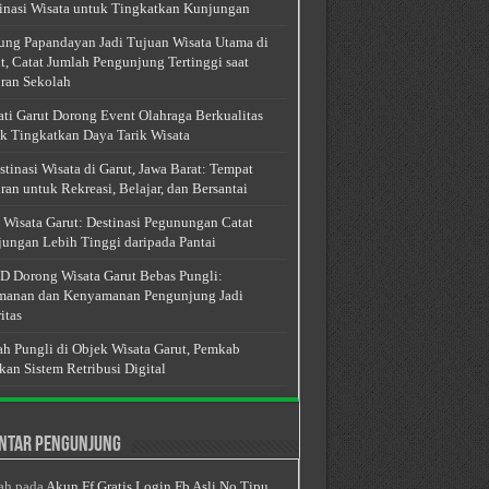
inasi Wisata untuk Tingkatkan Kunjungan
ng Papandayan Jadi Tujuan Wisata Utama di
t, Catat Jumlah Pengunjung Tertinggi saat
ran Sekolah
ti Garut Dorong Event Olahraga Berkualitas
k Tingkatkan Daya Tarik Wisata
stinasi Wisata di Garut, Jawa Barat: Tempat
ran untuk Rekreasi, Belajar, dan Bersantai
 Wisata Garut: Destinasi Pegunungan Catat
ungan Lebih Tinggi daripada Pantai
 Dorong Wisata Garut Bebas Pungli:
anan dan Kenyamanan Pengunjung Jadi
itas
h Pungli di Objek Wisata Garut, Pemkab
kan Sistem Retribusi Digital
ntar Pengunjung
ah
pada
Akun Ff Gratis Login Fb Asli No Tipu