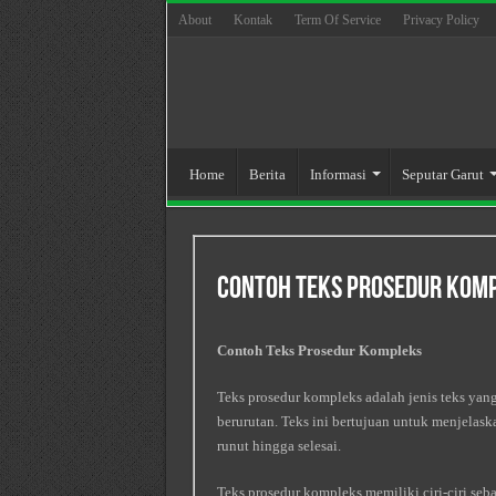
About
Kontak
Term Of Service
Privacy Policy
Home
Berita
Informasi
Seputar Garut
Contoh Teks Prosedur Kom
Contoh Teks Prosedur Kompleks
Teks prosedur kompleks adalah jenis teks yan
berurutan. Teks ini bertujuan untuk menjelas
runut hingga selesai.
Teks prosedur kompleks memiliki ciri-ciri seba