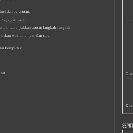
inci dan berurutan.
kerja perintah.
ntuk menunjukkan urutan langkah-langkah.
askan waktu, tempat, dan cara.
edur kompleks:
zat.
Jul
Jul
Seput