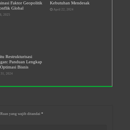
nasi Faktor Geopolitik
Kebutuhan Mendesak
nflik Global
April 22, 2024
6, 2025
itu Restrukturisasi
gan: Panduan Lengkap
Optimasi Bisnis
 31, 2024
Ruas yang wajib ditandai
*