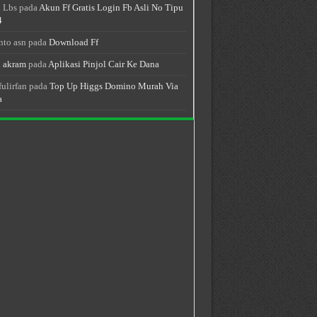
 Lbs
pada
Akun Ff Gratis Login Fb Asli No Tipu
4
nto asn
pada
Download Ff
 akram
pada
Aplikasi Pinjol Cair Ke Dana
fulirfan
pada
Top Up Higgs Domino Murah Via
a