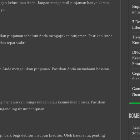
engan kebutuhan Anda. Jangan mengambil pinjaman hanya karena
Bupa
nya.
untu
5 De
Libu
lan pinjaman sebelum Anda mengajukan pinjaman. Pastikan Anda
Tren
dan tepat waktu.
Kunj
DPRD
Keam
Prior
um Anda mengajukan pinjaman. Pastikan Anda memahami besaran
Cega
Siap
Garu
Nuan
ng menawarkan bunga rendah atau kemudahan proses. Pastikan
mengandung unsur penipuan.
Kome
Araf
202
i, baik bagi debitur maupun kreditur. Oleh karena itu, penting