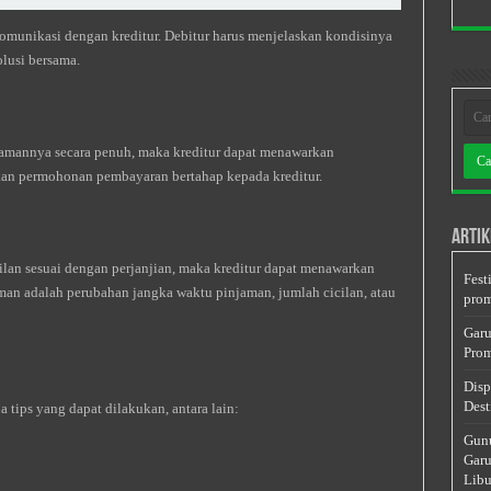
omunikasi dengan kreditur. Debitur harus menjelaskan kondisinya
lusi bersama.
jamannya secara penuh, maka kreditur dapat menawarkan
an permohonan pembayaran bertahap kepada kreditur.
Artik
lan sesuai dengan perjanjian, maka kreditur dapat menawarkan
Fest
jaman adalah perubahan jangka waktu pinjaman, jumlah cicilan, atau
prom
Garu
Prom
Disp
Dest
 tips yang dapat dilakukan, antara lain:
Gunu
Garu
Libu