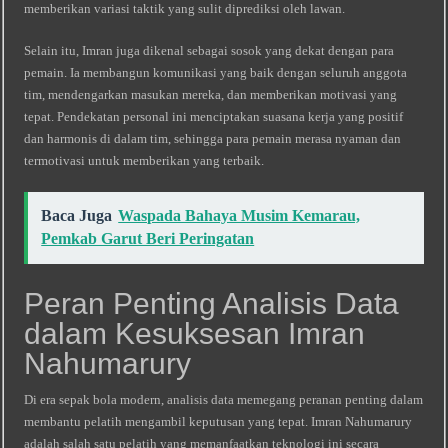
memberikan variasi taktik yang sulit diprediksi oleh lawan.
Selain itu, Imran juga dikenal sebagai sosok yang dekat dengan para
pemain. Ia membangun komunikasi yang baik dengan seluruh anggota
tim, mendengarkan masukan mereka, dan memberikan motivasi yang
tepat. Pendekatan personal ini menciptakan suasana kerja yang positif
dan harmonis di dalam tim, sehingga para pemain merasa nyaman dan
termotivasi untuk memberikan yang terbaik.
Baca Juga
Waspada Bahaya Musim Kemarau,
Pemkab Garut Beri Peringatan
Peran Penting Analisis Data
dalam Kesuksesan Imran
Nahumarury
Di era sepak bola modern, analisis data memegang peranan penting dalam
membantu pelatih mengambil keputusan yang tepat. Imran Nahumarury
adalah salah satu pelatih yang memanfaatkan teknologi ini secara