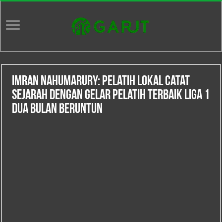
Imran Nahumarury: Pelatih Lokal Catat
Sejarah dengan Gelar Pelatih Terbaik Liga 1
Dua Bulan Beruntun