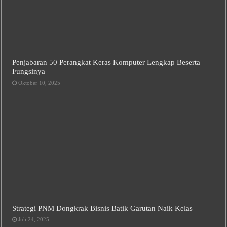
Penjabaran 50 Perangkat Keras Komputer Lengkap Beserta
Fungsinya
Oktober 10, 2025
Strategi PNM Dongkrak Bisnis Batik Garutan Naik Kelas
Juli 24, 2025