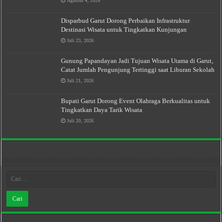
Agustus 4, 2026
Disparbud Garut Dorong Perbaikan Infrastruktur
Destinasi Wisata untuk Tingkatkan Kunjungan
Juli 23, 2026
Gunung Papandayan Jadi Tujuan Wisata Utama di Garut,
Catat Jumlah Pengunjung Tertinggi saat Liburan Sekolah
Juli 21, 2026
Bupati Garut Dorong Event Olahraga Berkualitas untuk
Tingkatkan Daya Tarik Wisata
Juli 20, 2026