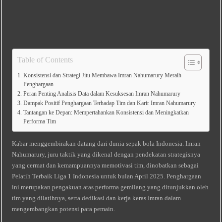
Table of Contents
Konsistensi dan Strategi Jitu Membawa Imran Nahumarury Meraih
Penghargaan
Peran Penting Analisis Data dalam Kesuksesan Imran Nahumarury
Dampak Positif Penghargaan Terhadap Tim dan Karir Imran Nahumarury
Tantangan ke Depan: Mempertahankan Konsistensi dan Meningkatkan
Performa Tim
Kabar menggembirakan datang dari dunia sepak bola Indonesia. Imran
Nahumarury, juru taktik yang dikenal dengan pendekatan strategisnya
yang cermat dan kemampuannya memotivasi tim, dinobatkan sebagai
Pelatih Terbaik Liga 1 Indonesia untuk bulan April 2025. Penghargaan
ini merupakan pengakuan atas performa gemilang yang ditunjukkan oleh
tim yang dilatihnya, serta dedikasi dan kerja keras Imran dalam
mengembangkan potensi para pemain.