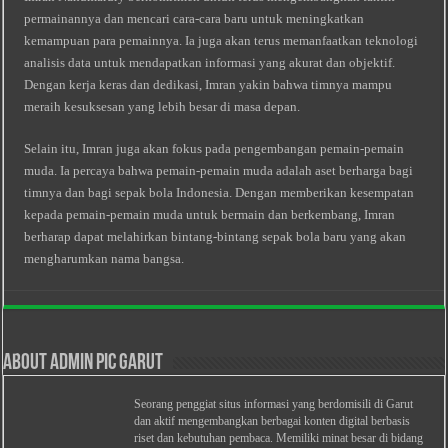
permainannya dan mencari cara-cara baru untuk meningkatkan
kemampuan para pemainnya. Ia juga akan terus memanfaatkan teknologi
analisis data untuk mendapatkan informasi yang akurat dan objektif.
Dengan kerja keras dan dedikasi, Imran yakin bahwa timnya mampu
meraih kesuksesan yang lebih besar di masa depan.
Selain itu, Imran juga akan fokus pada pengembangan pemain-pemain
muda. Ia percaya bahwa pemain-pemain muda adalah aset berharga bagi
timnya dan bagi sepak bola Indonesia. Dengan memberikan kesempatan
kepada pemain-pemain muda untuk bermain dan berkembang, Imran
berharap dapat melahirkan bintang-bintang sepak bola baru yang akan
mengharumkan nama bangsa.
About Admin PIC Garut
Seorang penggiat situs informasi yang berdomisili di Garut
dan aktif mengembangkan berbagai konten digital berbasis
riset dan kebutuhan pembaca. Memiliki minat besar di bidang