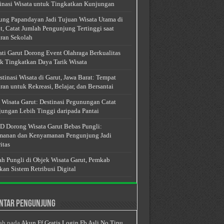
inasi Wisata untuk Tingkatkan Kunjungan
ng Papandayan Jadi Tujuan Wisata Utama di
t, Catat Jumlah Pengunjung Tertinggi saat
ran Sekolah
ti Garut Dorong Event Olahraga Berkualitas
k Tingkatkan Daya Tarik Wisata
stinasi Wisata di Garut, Jawa Barat: Tempat
ran untuk Rekreasi, Belajar, dan Bersantai
 Wisata Garut: Destinasi Pegunungan Catat
ungan Lebih Tinggi daripada Pantai
 Dorong Wisata Garut Bebas Pungli:
anan dan Kenyamanan Pengunjung Jadi
itas
h Pungli di Objek Wisata Garut, Pemkab
kan Sistem Retribusi Digital
ntar Pengunjung
ah
pada
Akun Ff Gratis Login Fb Asli No Tipu