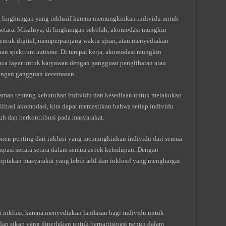
 lingkungan yang inklusif karena memungkinkan individu untuk
 setara. Misalnya, di lingkungan sekolah, akomodasi mungkin
entuk digital, memperpanjang waktu ujian, atau menyediakan
an spektrum autisme. Di tempat kerja, akomodasi mungkin
ca layar untuk karyawan dengan gangguan penglihatan atau
engan gangguan kecemasan.
man tentang kebutuhan individu dan kesediaan untuk melakukan
itasi akomodasi, kita dapat memastikan bahwa setiap individu
uh dan berkontribusi pada masyarakat.
n penting dari inklusi yang memungkinkan individu dari semua
ipasi secara setara dalam semua aspek kehidupan. Dengan
iptakan masyarakat yang lebih adil dan inklusif yang menghargai
inklusi, karena menyediakan landasan bagi individu untuk
n sikap yang diperlukan untuk berpartisipasi penuh dalam