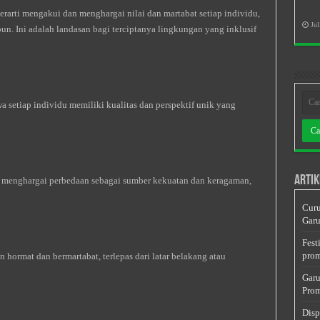
berarti mengakui dan menghargai nilai dan martabat setiap individu,
Jul
 pun. Ini adalah landasan bagi terciptanya lingkungan yang inklusif
setiap individu memiliki kualitas dan perspektif unik yang
Artik
k menghargai perbedaan sebagai sumber kekuatan dan keragaman,
Curu
Garu
Fest
prom
hormat dan bermartabat, terlepas dari latar belakang atau
Garu
Prom
Disp