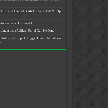
4
 Lbs
pada
Akun Ff Gratis Login Fb Asli No Tipu
4
nto asn
pada
Download Ff
 akram
pada
Aplikasi Pinjol Cair Ke Dana
fulirfan
pada
Top Up Higgs Domino Murah Via
a