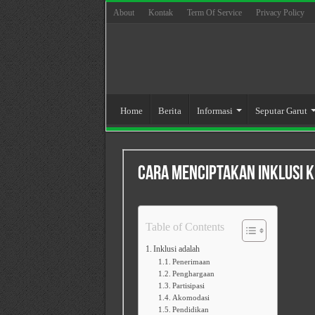
About
Kontak
Term Of Service
Privacy Policy
Home
Berita
Informasi
Seputar Garut
Cara Menciptakan Inklusi 
Table of Contents
Inklusi adalah
Penerimaan
Penghargaan
Partisipasi
Akomodasi
Pendidikan