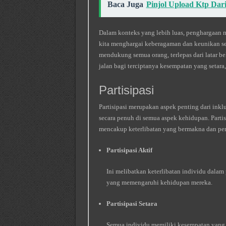
Baca Juga
Pinjol Upload Ktp Dari
Dalam konteks yang lebih luas, penghargaan m
kita menghargai keberagaman dan keunikan s
mendukung semua orang, terlepas dari latar 
jalan bagi terciptanya kesempatan yang setara
Partisipasi
Partisipasi merupakan aspek penting dari inkl
secara penuh di semua aspek kehidupan. Partisip
mencakup keterlibatan yang bermakna dan pe
Partisipasi Aktif
Ini melibatkan keterlibatan individu dala
yang memengaruhi kehidupan mereka.
Partisipasi Setara
Semua individu memiliki kesempatan yang sa