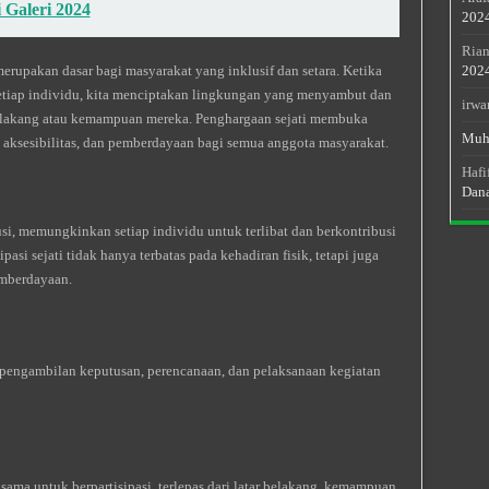
 Galeri 2024
202
Rian
erupakan dasar bagi masyarakat yang inklusif dan setara. Ketika
202
etiap individu, kita menciptakan lingkungan yang menyambut dan
irwa
belakang atau kemampuan mereka. Penghargaan sejati membuka
Muh
, aksesibilitas, dan pemberdayaan bagi semua anggota masyarakat.
Hafi
Dan
usi, memungkinkan setiap individu untuk terlibat dan berkontribusi
asi sejati tidak hanya terbatas pada kehadiran fisik, tetapi juga
mberdayaan.
m pengambilan keputusan, perencanaan, dan pelaksanaan kegiatan
ma untuk berpartisipasi, terlepas dari latar belakang, kemampuan,