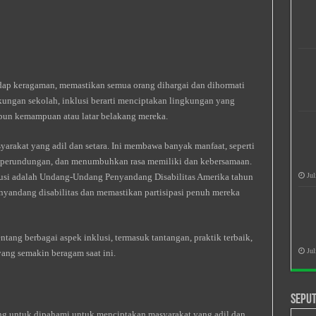
adap keragaman, memastikan semua orang dihargai dan dihormati
gkungan sekolah, inklusi berarti menciptakan lingkungan yang
un kemampuan atau latar belakang mereka.
yarakat yang adil dan setara. Ini membawa banyak manfaat, seperti
 perundungan, dan menumbuhkan rasa memiliki dan kebersamaan.
klusi adalah Undang-Undang Penyandang Disabilitas Amerika tahun
Jul
nyandang disabilitas dan memastikan partisipasi penuh mereka
tang berbagai aspek inklusi, termasuk tantangan, praktik terbaik,
Jul
ang semakin beragam saat ini.
Seput
ing untuk dipahami untuk menciptakan masyarakat yang adil dan