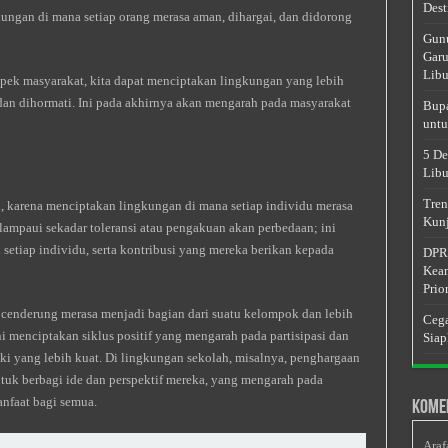
Dest
kungan di mana setiap orang merasa aman, dihargai, dan didorong
Gunu
Garu
Libu
k masyarakat, kita dapat menciptakan lingkungan yang lebih
 dan dihormati. Ini pada akhirnya akan mengarah pada masyarakat
Bupa
untu
5 De
Libu
Tren
i, karena menciptakan lingkungan di mana setiap individu merasa
Kunj
lampaui sekadar toleransi atau pengakuan akan perbedaan; ini
etiap individu, serta kontribusi yang mereka berikan kepada
DPRD
Keam
Prior
h cenderung merasa menjadi bagian dari suatu kelompok dan lebih
Cega
Ini menciptakan siklus positif yang mengarah pada partisipasi dan
Siap
liki yang lebih kuat. Di lingkungan sekolah, misalnya, penghargaan
tuk berbagi ide dan perspektif mereka, yang mengarah pada
nfaat bagi semua.
Kome
Araf