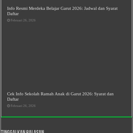
Info Resmi Merdeka Belajar Garut 2026: Jadwal dan Syarat
Daftar
Februari 26, 2026
Cek Info Sekolah Ramah Anak di Garut 2026: Syarat dan
Daftar
Februari 26, 2026