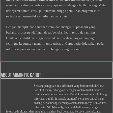
membantu calon mahasiswa menyiapkan diri dengan lebih matang. Mulai
dari syarat administrasi, jalur masuk, hingga pemilihan program studi,
setiap tahap memerlukan perhatian pada detail.
Dengan merujuk pada sumber resmi dan mengikuti prosedur yang
berlaku, proses pendaftaran dapat berjalan lebih tertib dan minim
kendala. Pendidikan tinggi merupakan investasi jangka panjang,
sehingga keputusan memilih universitas di Garut perlu didasarkan pada
informasi yang akurat dan pertimbangan yang rasional.
About Admin PIC Garut
Seorang penggiat situs informasi yang berdomisili di Garut
dan aktif mengembangkan berbagai konten digital berbasis
riset dan kebutuhan pembaca. Memiliki minat besar di bidang
informasi publik, finansial, otomotif, serta tren digital yang
sedang berkembang.Berpengalaman dalam menyusun artikel
informatif, SEO-friendly, dan mudah dipahami, dengan
fokus pada akurasi data serta nilai manfaat bagi pembaca. Percaya bahwa konten