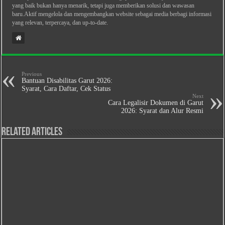
yang baik bukan hanya menarik, tetapi juga memberikan solusi dan wawasan
baru.Aktif mengelola dan mengembangkan website sebagai media berbagi informasi
yang relevan, terpercaya, dan up-to-date.
Previous
Bantuan Disabilitas Garut 2026:
Syarat, Cara Daftar, Cek Status
Next
Cara Legalisir Dokumen di Garut
2026: Syarat dan Alur Resmi
Related Articles