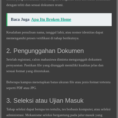
dengan teliti dan sesuai dokumen resmi.
Baca Juga
Apa Itu Broken Home
Kesalahan penulisan nama, tanggal lahir, atau nomor identitas dapat
memengaruhi proses verifikasi di tahap berikutnya.
2. Pengunggahan Dokumen
Setelah registrasi, calon mahasiswa diminta mengunggah dokumen
persyaratan. Pastikan file yang diunggah memiliki kualitas jelas dan
sesuai format yang ditentukan.
Beberapa kampus menetapkan batas ukuran file atau jenis format tertentu
seperti PDF atau JPG.
3. Seleksi atau Ujian Masuk
Tahap seleksi dapat berupa tes tertulis, tes berbasis komputer, atau seleksi
administrasi. Mekanisme seleksi bergantung pada jalur masuk yang