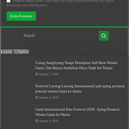
Simpan nama, email, dan situs web saya pada peramban ini untuk
komentar saya berikutnya.
Kabar Terbaru
Curug Sanghyang Taraje Disiapkan Jadi Ikon Wisata
Garut, Tak Hanya Andalkan Daya Tarik Air Terjun
Agustus 7, 2026
Festival Layang-Layang Internasional jadi ajang promosi
potensi wisata Garut ke dunia
Agustus 4, 2026
Garut International Kite Festival 2026: Ajang Promosi
Wisata Garut ke Dunia
Agustus 4, 2026