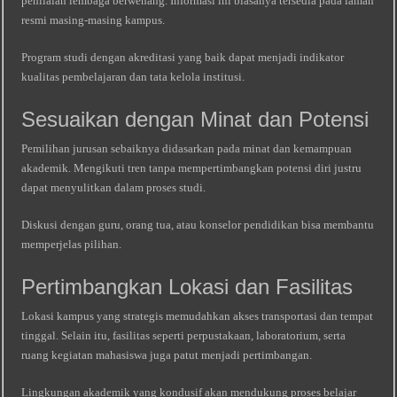
penilaian lembaga berwenang. Informasi ini biasanya tersedia pada laman
resmi masing-masing kampus.
Program studi dengan akreditasi yang baik dapat menjadi indikator
kualitas pembelajaran dan tata kelola institusi.
Sesuaikan dengan Minat dan Potensi
Pemilihan jurusan sebaiknya didasarkan pada minat dan kemampuan
akademik. Mengikuti tren tanpa mempertimbangkan potensi diri justru
dapat menyulitkan dalam proses studi.
Diskusi dengan guru, orang tua, atau konselor pendidikan bisa membantu
memperjelas pilihan.
Pertimbangkan Lokasi dan Fasilitas
Lokasi kampus yang strategis memudahkan akses transportasi dan tempat
tinggal. Selain itu, fasilitas seperti perpustakaan, laboratorium, serta
ruang kegiatan mahasiswa juga patut menjadi pertimbangan.
Lingkungan akademik yang kondusif akan mendukung proses belajar