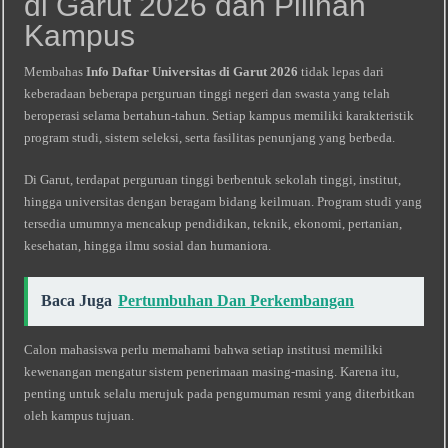
di Garut 2026 dan Pilihan
Kampus
Membahas
Info Daftar Universitas di Garut 2026
tidak lepas dari
keberadaan beberapa perguruan tinggi negeri dan swasta yang telah
beroperasi selama bertahun-tahun. Setiap kampus memiliki karakteristik
program studi, sistem seleksi, serta fasilitas penunjang yang berbeda.
Di Garut, terdapat perguruan tinggi berbentuk sekolah tinggi, institut,
hingga universitas dengan beragam bidang keilmuan. Program studi yang
tersedia umumnya mencakup pendidikan, teknik, ekonomi, pertanian,
kesehatan, hingga ilmu sosial dan humaniora.
Baca Juga
Pertumbuhan Dan Perkembangan
Calon mahasiswa perlu memahami bahwa setiap institusi memiliki
kewenangan mengatur sistem penerimaan masing-masing. Karena itu,
penting untuk selalu merujuk pada pengumuman resmi yang diterbitkan
oleh kampus tujuan.