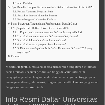
Jalur Pindahan
Tips Memilih Kampus Berdasarkan Info Daftar Universitas di Garut 2026
Periksa Akreditasi Program Studi
Sesuaikan dengan Minat dan Potensi
Pertimbangkan Lokasi dan Fasilitas
Peran Perguruan Tinggi dalam Pembangunan Daerah Garut
FAQ Seputar Info Daftar Universitas di Garut 2026
1. Kapan pendaftaran universitas di Garut biasanya dibuka?
2. Apakah semua universitas di Garut memiliki jalur tes?
3. Apakah lulusan luar Garut bisa mendaftar?
4. Apakah tersedia program kelas karyawan?
5. Di mana mendapatkan Info Daftar Universitas di Garut 2026 yang
terpercaya?
Penutup
Melalui
Picgarut.id
, masyarakat bisa memperoleh rangkuman informasi
daerah termasuk seputar pendidikan tinggi di Garut. Artikel ini
menyajikan panduan lengkap mulai dari daftar perguruan tinggi, syarat
umum pendaftaran, jalur masuk, hingga tips memilih kampus yang sesuai
dengan kebutuhan studi Anda.
Info Resmi Daftar Universitas