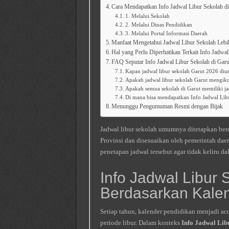
Cara Mendapatkan Info Jadwal Libur Sekolah d
1. Melalui Sekolah
2. Melalui Dinas Pendidikan
3. Melalui Portal Informasi Daerah
Manfaat Mengetahui Jadwal Libur Sekolah Lebi
Hal yang Perlu Diperhatikan Terkait Info Jadwa
FAQ Seputar Info Jadwal Libur Sekolah di Gar
Kapan jadwal libur sekolah Garut 2026 di
Apakah jadwal libur sekolah Garut mengiku
Apakah semua sekolah di Garut memiliki ja
Di mana bisa mendapatkan Info Jadwal Libu
Menunggu Pengumuman Resmi dengan Bijak
Jadwal libur sekolah umumnya ditetapkan ber
Provinsi dan disesuaikan oleh pemerintah da
penetapan jadwal tersebut agar tidak keliru d
Info Jadwal Libur 
Berdasarkan Kale
Setiap tahun, kalender pendidikan menjadi ac
periode libur. Dalam konteks
Info Jadwal Lib