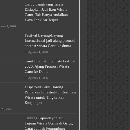
Curug Sanghyang Taraje
Disiapkan Jadi Ikon Wisata
Garut, Tak Hanya Andalkan
Daya Tarik Air Terjun
stus 7, 2026
Festival Layang-Layang
Internasional jadi ajang promosi
potensi wisata Garut ke dunia
Agustus 4, 2026
Garut International Kite Festival
2026: Ajang Promosi Wisata
Garut ke Dunia
Agustus 4, 2026
Disparbud Garut Dorong
Perbaikan Infrastruktur Destinasi
Wisata untuk Tingkatkan
Kunjungan
i 23, 2026
Gunung Papandayan Jadi
Tujuan Wisata Utama di Garut,
Catat Jumlah Pengunjung