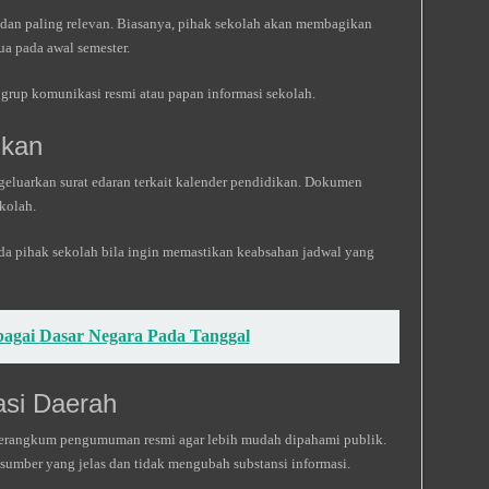
dan paling relevan. Biasanya, pihak sekolah akan membagikan
ua pada awal semester.
rup komunikasi resmi atau papan informasi sekolah.
ikan
eluarkan surat edaran terkait kalender pendidikan. Dokumen
kolah.
a pihak sekolah bila ingin memastikan keabsahan jadwal yang
bagai Dasar Negara Pada Tanggal
masi Daerah
 merangkum pengumuman resmi agar lebih mudah dipahami publik.
sumber yang jelas dan tidak mengubah substansi informasi.