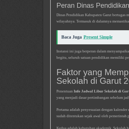
Peran Dinas Pendidika
Dinas Pendidikan Kabupaten Garut bertugas 
wilayahnya. Termasuk di dalamnya memastikan j
Baca Juga
Present Simple
Instansi ini juga berperan dalam menyampaika
begitu, seluruh satuan pendidikan memiliki 
Faktor yang Mempe
Sekolah di Garut 
Penentuan
Info Jadwal Libur Sekolah di Gar
yang menjadi dasar pertimbangan sebelum jadw
Pertama adalah penyesuaian dengan kalender n
sudah ditentukan sejak awal oleh pemerintah p
Kedua adalah kebutuhan akademik. Sekolah har