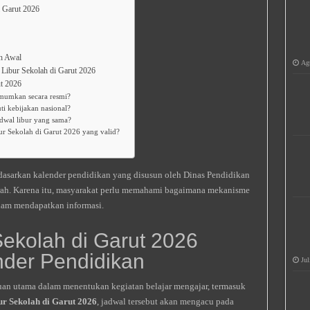
i Garut 2026
h Awal
Agu
l Libur Sekolah di Garut 2026
ut 2026
umumkan secara resmi?
ti kebijakan nasional?
dwal libur yang sama?
r Sekolah di Garut 2026 yang valid?
dasarkan kalender pendidikan yang disusun oleh Dinas Pendidikan
erah. Karena itu, masyarakat perlu memahami bagaimana mekanisme
alam mendapatkan informasi.
Sekolah di Garut 2026
nder Pendidikan
Jul
uan utama dalam menentukan kegiatan belajar mengajar, termasuk
ur Sekolah di Garut 2026
, jadwal tersebut akan mengacu pada