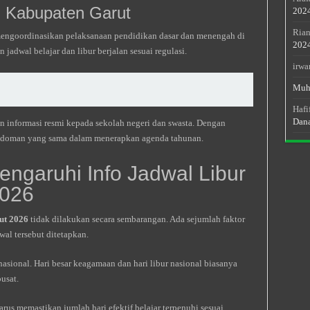
n Kabupaten Garut
202
Rian
mengoordinasikan pelaksanaan pendidikan dasar dan menengah di
202
adwal belajar dan libur berjalan sesuai regulasi.
irwa
Muh
Hafi
Dan
n informasi resmi kepada sekolah negeri dan swasta. Dengan
pedoman yang sama dalam menerapkan agenda tahunan.
ngaruhi Info Jadwal Libur
2026
ut 2026
tidak dilakukan secara sembarangan. Ada sejumlah faktor
al tersebut ditetapkan.
asional. Hari besar keagamaan dan hari libur nasional biasanya
usat.
us memastikan jumlah hari efektif belajar terpenuhi sesuai