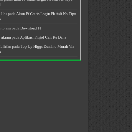
4
 Lbs
pada
Akun Ff Gratis Login Fb Asli No Tipu
4
nto asn
pada
Download Ff
 akram
pada
Aplikasi Pinjol Cair Ke Dana
fulirfan
pada
Top Up Higgs Domino Murah Via
a