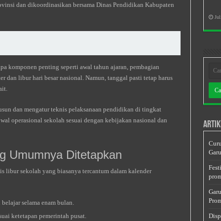
ovinsi dan dikoordinasikan bersama Dinas Pendidikan Kabupaten
Jul
pa komponen penting seperti awal tahun ajaran, pembagian
er dan libur hari besar nasional. Namun, tanggal pasti tetap harus
it.
sun dan mengatur teknis pelaksanaan pendidikan di tingkat
al operasional sekolah sesuai dengan kebijakan nasional dan
Artik
Curu
ang Umumnya Ditetapkan
Garu
Fest
nis libur sekolah yang biasanya tercantum dalam kalender
prom
Garu
Prom
n belajar selama enam bulan.
suai ketetapan pemerintah pusat.
Disp