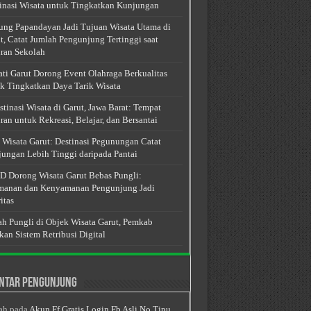
inasi Wisata untuk Tingkatkan Kunjungan
ng Papandayan Jadi Tujuan Wisata Utama di
t, Catat Jumlah Pengunjung Tertinggi saat
ran Sekolah
ti Garut Dorong Event Olahraga Berkualitas
k Tingkatkan Daya Tarik Wisata
stinasi Wisata di Garut, Jawa Barat: Tempat
ran untuk Rekreasi, Belajar, dan Bersantai
 Wisata Garut: Destinasi Pegunungan Catat
ungan Lebih Tinggi daripada Pantai
 Dorong Wisata Garut Bebas Pungli:
anan dan Kenyamanan Pengunjung Jadi
itas
h Pungli di Objek Wisata Garut, Pemkab
kan Sistem Retribusi Digital
ntar Pengunjung
ah
pada
Akun Ff Gratis Login Fb Asli No Tipu