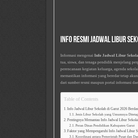
Info Resmi Jadwal Libur Sek
Informasi mengenai
Info Jadwal Libur Sekol
tua, siswa, dan tenaga pendidik menjelang per
perencanaan kegiatan keluarga, agenda sekolah
memastikan informasi yang beredar tetap akur
dari sumber resmi maupun portal informasi dae
Table of Contents
Info Jadwal Libur Sekolah di Garut 2026 Berda
Jenis Libur Sekolah yang Umumnya Diteta
Pentingnya Memantau Info Jadwal Libur Sekola
Peran Dinas Pendidikan Kabupaten Garut
Faktor yang Mempengaruhi Info Jadwal Libur S
Koordinasi antara Pemerintah Pusat dan Da