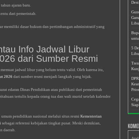
Dest
tahun ajaran baru.
Gunu
tentu dari pemerintah.
Garu
Libu
bur memiliki dasar hukum dan pertimbangan administratif yang
Bupa
untu
au Info Jadwal Libur
5 De
Libu
2026 dari Sumber Resmi
Tren
Kunj
i memuat jadwal libur yang belum tentu valid. Oleh karena itu,
ut 2026
dari sumber resmi menjadi langkah yang bijak.
DPRD
Keam
urat edaran Dinas Pendidikan atau publikasi dari pemerintah
Prior
tahuan tertulis kepada orang tua dan wali murid setelah kalender
Cega
Siap
an umum pendidikan nasional melalui situs resmi
Kementerian
i
sebagai referensi kebijakan tingkat pusat. Meski demikian,
Kome
n daerah.
Araf