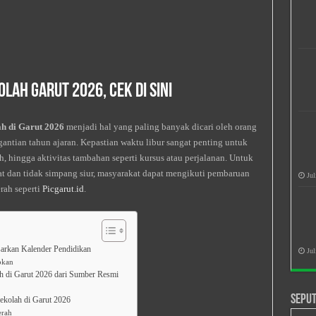
olah Garut 2026, Cek di Sini
ah di Garut 2026
menjadi hal yang paling banyak dicari oleh orang
gantian tahun ajaran. Kepastian waktu libur sangat penting untuk
, hingga aktivitas tambahan seperti kursus atau perjalanan. Untuk
at dan tidak simpang siur, masyarakat dapat mengikuti pembaruan
Jul
rah seperti
Picgarut.id
.
sarkan Kalender Pendidikan
Jul
pkan
h di Garut 2026 dari Sumber Resmi
Seput
ekolah di Garut 2026
erah