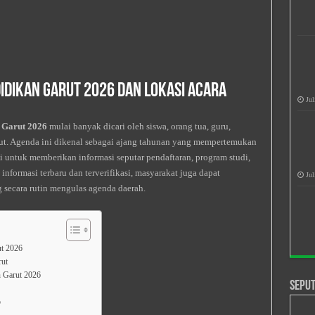
idikan Garut 2026 dan Lokasi Acara
Jul
 Garut 2026
mulai banyak dicari oleh siswa, orang tua, guru,
ut. Agenda ini dikenal sebagai ajang tahunan yang mempertemukan
si untuk memberikan informasi seputar pendaftaran, program studi,
formasi terbaru dan terverifikasi, masyarakat juga dapat
Jul
 secara rutin mengulas agenda daerah.
ut 2026
rut
n Garut 2026
Seput
o