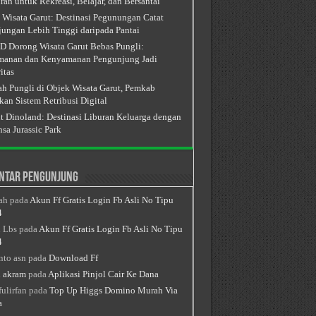
ran untuk Rekreasi, Belajar, dan Bersantai
 Wisata Garut: Destinasi Pegunungan Catat
ungan Lebih Tinggi daripada Pantai
 Dorong Wisata Garut Bebas Pungli:
anan dan Kenyamanan Pengunjung Jadi
itas
h Pungli di Objek Wisata Garut, Pemkab
kan Sistem Retribusi Digital
t Dinoland: Destinasi Liburan Keluarga dengan
sa Jurassic Park
ntar Pengunjung
ah
pada
Akun Ff Gratis Login Fb Asli No Tipu
4
 Lbs
pada
Akun Ff Gratis Login Fb Asli No Tipu
4
nto asn
pada
Download Ff
 akram
pada
Aplikasi Pinjol Cair Ke Dana
fulirfan
pada
Top Up Higgs Domino Murah Via
a