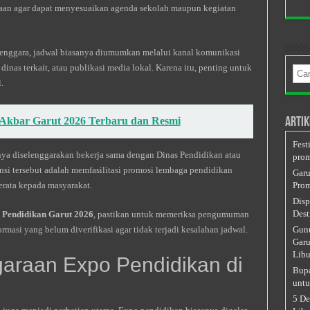
aan agar dapat menyesuaikan agenda sekolah maupun kegiatan
lenggara, jadwal biasanya diumumkan melalui kanal komunikasi
 dinas terkait, atau publikasi media lokal. Karena itu, penting untuk
Cari
untu
.
 Akbar Garut 2026 Terbaru dan Resmi
Artik
Fest
ya diselenggarakan bekerja sama dengan Dinas Pendidikan atau
prom
nsi tersebut adalah memfasilitasi promosi lembaga pendidikan
Garu
erata kepada masyarakat.
Prom
Disp
Dest
 Pendidikan Garut 2026
, pastikan untuk memeriksa pengumuman
rmasi yang belum diverifikasi agar tidak terjadi kesalahan jadwal.
Gunu
Garu
Libu
araan Expo Pendidikan di
Bupa
untu
5 De