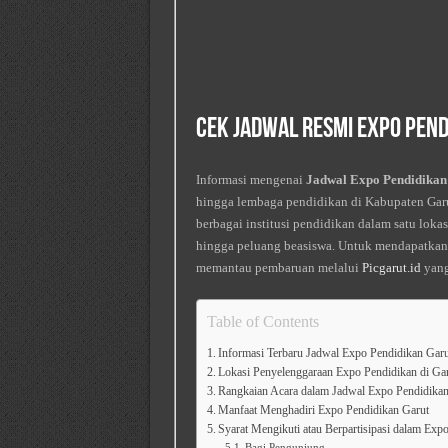
Cek Jadwal Resmi Expo Pend
Informasi mengenai
Jadwal Expo Pendidikan
hingga lembaga pendidikan di Kabupaten Gar
berbagai institusi pendidikan dalam satu loka
hingga peluang beasiswa. Untuk mendapatkan in
memantau pembaruan melalui
Picgarut.id
yang
Table of Contents
Informasi Terbaru Jadwal Expo Pendidikan Gar
Lokasi Penyelenggaraan Expo Pendidikan di Ga
Rangkaian Acara dalam Jadwal Expo Pendidika
Manfaat Menghadiri Expo Pendidikan Garut
Syarat Mengikuti atau Berpartisipasi dalam Exp
Bagi Pengunjung