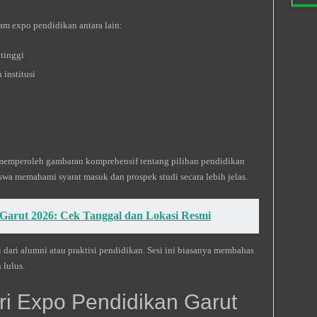
m expo pendidikan antara lain:
 tinggi
institusi
 memperoleh gambaran komprehensif tentang pilihan pendidikan
swa memahami syarat masuk dan prospek studi secara lebih jelas.
Garut 2026: Cek Tanggal dan Lokasi Resmi
i dari alumni atau praktisi pendidikan. Sesi ini biasanya membahas
 lulus.
i Expo Pendidikan Garut