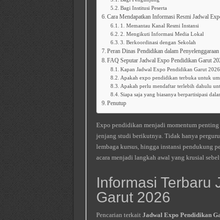
Bagi Institusi Peserta
Cara Mendapatkan Informasi Resmi Jadwal Exp
1. Memantau Kanal Resmi Instansi
2. Mengikuti Informasi Media Lokal
3. Berkoordinasi dengan Sekolah
Peran Dinas Pendidikan dalam Penyelenggaraan
FAQ Seputar Jadwal Expo Pendidikan Garut 20
Kapan Jadwal Expo Pendidikan Garut 2026
Apakah expo pendidikan terbuka untuk u
Apakah perlu mendaftar terlebih dahulu u
Siapa saja yang biasanya berpartisipasi da
Penutup
Expo pendidikan menjadi momentum penting b
jenjang studi berikutnya. Tidak hanya perguru
lembaga kursus, hingga instansi pendukung pe
acara menjadi langkah awal yang krusial sebe
Informasi Terbaru
Garut 2026
Pencarian terkait
Jadwal Expo Pendidikan Ga