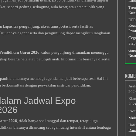
a juga menjadi perhatian utama. Expo pendidikan biasanya digelar
Libu
t, seperti gedung serbaguna, aula besar, atau area publik yang
Tren
Kunj
DPRD
Keam
pasitas pengunjung, akses transportasi, serta fasilitas
Prior
 Tujuannya agar peserta dan pengunjung dapat mengikuti rangkaian
Cega
Siap
Garu
Pendidikan Garut 2026
, calon pengunjung disarankan menunggu
Nuan
beserta peta atau petunjuk arah. Informasi ini biasanya disertai
Kome
i, panitia umumnya membagi agenda menjadi beberapa sesi. Hal ini
 berkonsultasi dengan perwakilan institusi pendidikan.
Araf
202
dalam Jadwal Expo
Rian
202
2026
irwa
Muh
arut 2026
, tidak hanya soal tanggal dan tempat, tetapi juga
Hafi
idikan biasanya dirancang sebagai ruang interaktif antara lembaga
Dan