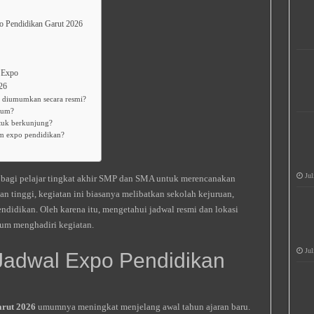
o Pendidikan Garut 2026
 Expo
26
 diumumkan secara resmi?
mum?
ntuk berkunjung?
lam expo pendidikan?
Jul
agi pelajar tingkat akhir SMP dan SMA untuk merencanakan
an tinggi, kegiatan ini biasanya melibatkan sekolah kejuruan,
ndidikan. Oleh karena itu, mengetahui jadwal resmi dan lokasi
lum menghadiri kegiatan.
Jul
 Jadwal Expo Pendidikan
rut 2026
umumnya meningkat menjelang awal tahun ajaran baru.