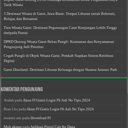
Tarik Wisata
5 Destinasi Wisata di Garut, Jawa Barat: Tempat Liburan untuk Rekreasi,
Belajar, dan Bersantai
Tren Wisata Garut: Destinasi Pegunungan Catat Kunjungan Lebih Tinggi
daripada Pantai
DPRD Dorong Wisata Garut Bebas Pungli: Keamanan dan Kenyamanan
Pengunjung Jadi Prioritas
Cegah Pungli di Objek Wisata Garut, Pemkab Siapkan Sistem Retribusi
Digital
Garut Dinoland: Destinasi Liburan Keluarga dengan Nuansa Jurassic Park
Komentar Pengunjung
Arafah
pada
Akun Ff Gratis Login Fb Asli No Tipu 2024
Rian Lbs
pada
Akun Ff Gratis Login Fb Asli No Tipu 2024
irwanto asn
pada
Download Ff
Muh akram
pada
Aplikasi Pinjol Cair Ke Dana