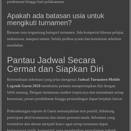
pembaruan hingga hari pelaksanaan.
Apakah ada batasan usia untuk
mengikuti turnamen?
Batasan usia tergantung kategori turnamen. Ada kompetisi khusus pelajar,
mahasiswa, maupun umum. Selalu periksa syarat dan ketentuan sebelum
mendaftar.
Pantau Jadwal Secara
Cermat dan Siapkan Diri
Ketersediaan informasi yang jelas mengenai
Jadwal Turnamen Mobile
Legends Garut 2026
membantu pemain mempersiapkan diri dengan
lebih matang. Dengan memantau sumber terpercaya dan memahami setiap
ketentuan, proses pendaftaran hingga pertandingan dapat berjalan lancar.
Perkembangan esports di Garut menunjukkan tren positif, didukung
partisipasi aktif komunitas dan minat generasi muda. Informasi yang
terstruktur dan akurat menjadi kunci agar setiap turnamen dapat
berlangsung tertib, kompetitif, serta memberikan pengalaman terbaik