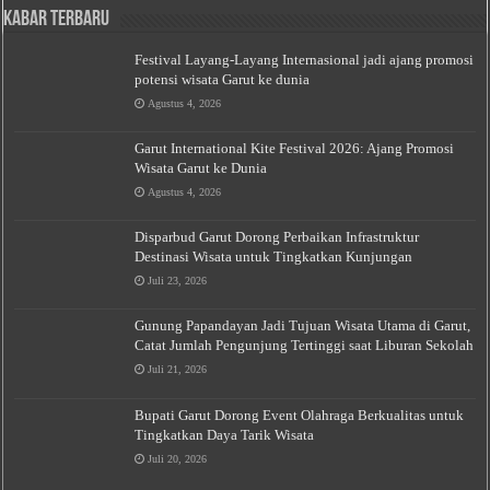
Kabar Terbaru
Festival Layang-Layang Internasional jadi ajang promosi
potensi wisata Garut ke dunia
Agustus 4, 2026
Garut International Kite Festival 2026: Ajang Promosi
Wisata Garut ke Dunia
Agustus 4, 2026
Disparbud Garut Dorong Perbaikan Infrastruktur
Destinasi Wisata untuk Tingkatkan Kunjungan
Juli 23, 2026
Gunung Papandayan Jadi Tujuan Wisata Utama di Garut,
Catat Jumlah Pengunjung Tertinggi saat Liburan Sekolah
Juli 21, 2026
Bupati Garut Dorong Event Olahraga Berkualitas untuk
Tingkatkan Daya Tarik Wisata
Juli 20, 2026