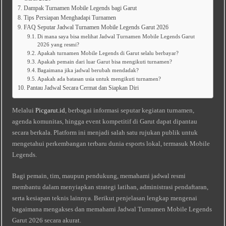
Dampak Turnamen Mobile Legends bagi Garut
Tips Persiapan Menghadapi Turnamen
FAQ Seputar Jadwal Turnamen Mobile Legends Garut 2026
Di mana saya bisa melihat Jadwal Turnamen Mobile Legends Garut
2026 yang resmi?
Apakah turnamen Mobile Legends di Garut selalu berbayar?
Apakah pemain dari luar Garut bisa mengikuti turnamen?
Bagaimana jika jadwal berubah mendadak?
Apakah ada batasan usia untuk mengikuti turnamen?
Pantau Jadwal Secara Cermat dan Siapkan Diri
Melalui
Picgarut.id
, berbagai informasi seputar kegiatan turnamen,
agenda komunitas, hingga event kompetitif di Garut dapat dipantau
secara berkala. Platform ini menjadi salah satu rujukan publik untuk
mengetahui perkembangan terbaru dunia esports lokal, termasuk Mobile
Legends.
Bagi pemain, tim, maupun pendukung, memahami jadwal resmi
membantu dalam menyiapkan strategi latihan, administrasi pendaftaran,
serta kesiapan teknis lainnya. Berikut penjelasan lengkap mengenai
bagaimana mengakses dan memahami Jadwal Turnamen Mobile Legends
Garut 2026 secara akurat.