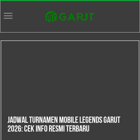
Jadwal Turnamen Mobile Legends Garut
2026: Cek Info Resmi Terbaru