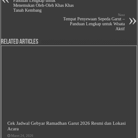
Panduan Lengkap untuk
Menemukan Oleh‑Oleh Khas Khas
Tanah Kembang
Next
Tempat Penyewaan Sepeda Garut –
Panduan Lengkap untuk Wisata
Aktif
Related Articles
Cek Jadwal Gebyar Ramadhan Garut 2026 Resmi dan Lokasi
Acara
Maret 24, 2026