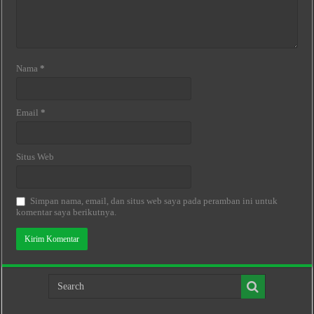
Nama
*
Email
*
Situs Web
Simpan nama, email, dan situs web saya pada peramban ini untuk
komentar saya berikutnya.