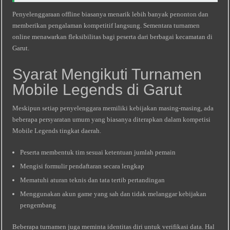
Penyelenggaraan offline biasanya menarik lebih banyak penonton dan
memberikan pengalaman kompetitif langsung. Sementara turnamen
online menawarkan fleksibilitas bagi peserta dari berbagai kecamatan di
Garut.
Syarat Mengikuti Turnamen
Mobile Legends di Garut
Meskipun setiap penyelenggara memiliki kebijakan masing-masing, ada
beberapa persyaratan umum yang biasanya diterapkan dalam kompetisi
Mobile Legends tingkat daerah.
Peserta membentuk tim sesuai ketentuan jumlah pemain
Mengisi formulir pendaftaran secara lengkap
Mematuhi aturan teknis dan tata tertib pertandingan
Menggunakan akun game yang sah dan tidak melanggar kebijakan
pengembang
Beberapa turnamen juga meminta identitas diri untuk verifikasi data. Hal