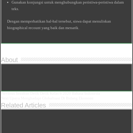
Gunakan konjungsi untuk menghubungkan peristiwa-peristiwa dalam
teks.
Dengan memperhatikan hal-hal tersebut, siswa dapat menuliskan
biographical recount yang baik dan menarik.
About
Previous
Jawaban Detik Detik Kelas 6 2020 Bahasa Indonesia
Next
Upaya Menghadapi Globalisasi Di Bidang Ekonomi
Related Articles