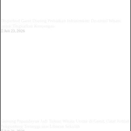
Disparbud Garut Dorong Perbaikan Infrastruktur Destinasi Wisata
untuk Tingkatkan Kunjungan
Juli 23, 2026
Gunung Papandayan Jadi Tujuan Wisata Utama di Garut, Catat Jumlah
Pengunjung Tertinggi saat Liburan Sekolah