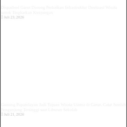
Disparbud Garut Dorong Perbaikan Infrastruktur Destinasi Wisata
untuk Tingkatkan Kunjungan
Juli 23, 2026
Gunung Papandayan Jadi Tujuan Wisata Utama di Garut, Catat Jumlah
Pengunjung Tertinggi saat Liburan Sekolah
Juli 21, 2026