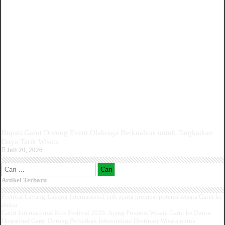
Bupati Garut Dorong Event Olahraga Berkualitas untuk Tingkatkan
Daya Tarik Wisata
Juli 20, 2026
Cari
untuk:
Artikel Terbaru
Festival Layang-Layang Internasional jadi ajang promosi potensi wisata Garut ke
dunia
Garut International Kite Festival 2026: Ajang Promosi Wisata Garut ke Dunia
Disparbud Garut Dorong Perbaikan Infrastruktur Destinasi Wisata untuk