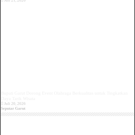
Juli 21, 2026
Bupati Garut Dorong Event Olahraga Berkualitas untuk Tingkatkan
Daya Tarik Wisata
Juli 20, 2026
Seputar Garut