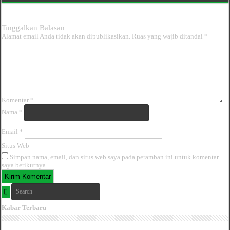
Tinggalkan Balasan
Alamat email Anda tidak akan dipublikasikan.
Ruas yang wajib ditandai
*
Komentar
*
Nama
*
Email
*
Situs Web
Simpan nama, email, dan situs web saya pada peramban ini untuk komentar
saya berikutnya.
Kabar Terbaru