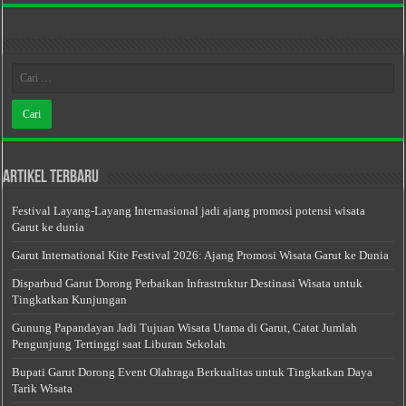
Artikel Terbaru
Festival Layang-Layang Internasional jadi ajang promosi potensi wisata
Garut ke dunia
Garut International Kite Festival 2026: Ajang Promosi Wisata Garut ke Dunia
Disparbud Garut Dorong Perbaikan Infrastruktur Destinasi Wisata untuk
Tingkatkan Kunjungan
Gunung Papandayan Jadi Tujuan Wisata Utama di Garut, Catat Jumlah
Pengunjung Tertinggi saat Liburan Sekolah
Bupati Garut Dorong Event Olahraga Berkualitas untuk Tingkatkan Daya
Tarik Wisata