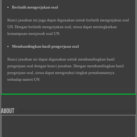
Berlatih mengerjakan soal
Kunci jawaban ini juga dapat digunakan untuk berlatih mengerjakan soal
UN. Dengan berlatih mengerjakan soal, siswa dapat meningkatkan
kemampuan menjawab soal UN.
Membandingkan hasil pengerjaan soal
Kunci jawaban ini dapat digunakan untuk membandingkan hasil
pengerjaan soal dengan kunci jawaban. Dengan membandingkan hasil
pengerjaan soal, siswa dapat mengetahui tingkat pemahamannya
terhadap materi UN.
About