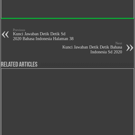
Previous
Kunci Jawaban Detik Detik Sd
2020 Bahasa Indonesia Halaman 38
Next
Kunci Jawaban Detik Detik Bahasa
Indonesia Sd 2020
Related Articles