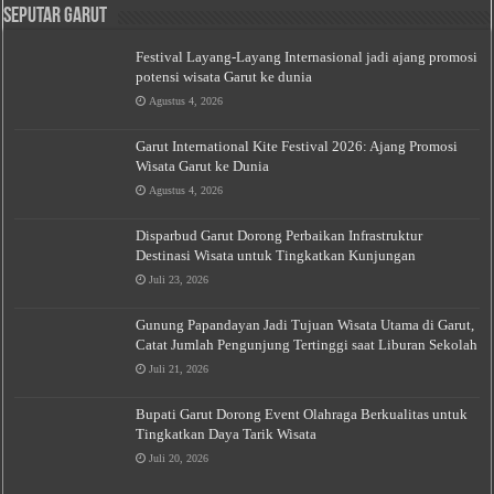
Seputar Garut
Festival Layang-Layang Internasional jadi ajang promosi
potensi wisata Garut ke dunia
Agustus 4, 2026
Garut International Kite Festival 2026: Ajang Promosi
Wisata Garut ke Dunia
Agustus 4, 2026
Disparbud Garut Dorong Perbaikan Infrastruktur
Destinasi Wisata untuk Tingkatkan Kunjungan
Juli 23, 2026
Gunung Papandayan Jadi Tujuan Wisata Utama di Garut,
Catat Jumlah Pengunjung Tertinggi saat Liburan Sekolah
Juli 21, 2026
Bupati Garut Dorong Event Olahraga Berkualitas untuk
Tingkatkan Daya Tarik Wisata
Juli 20, 2026