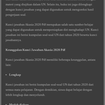
materi yang diujikan dalam UN. Selain itu, buku ini juga dilengkapi
dengan kunci jawaban yang dapat digunakan untuk mengoreksi hasil
pengerjaan soal.
Kunci jawaban Akasia 2020 Pdf merupakan salah satu sumber belajar
yang dapat digunakan untuk mempersiapkan diri menghadapi UN. Kunci
jawaban ini berisi kumpulan soal-soal UN dari tahun 2020 beserta kunci
jawabannya.
Keunggulan Kunci Jawaban Akasia 2020 Pdf
Kunci jawaban Akasia 2020 Pdf memiliki beberapa keunggulan, antara
lain:
Lengkap
Kunci jawaban ini berisi kumpulan soal-soal UN dari tahun 2020 dari
semua mata pelajaran. Dengan demikian, siswa dapat belajar dengan
lebih lengkap dan menyeluruh.
Mudah diakses