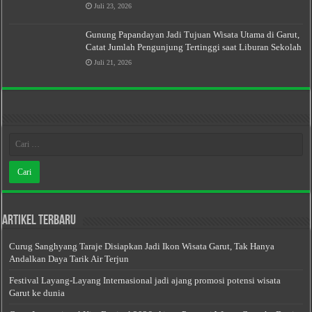
Juli 23, 2026
Gunung Papandayan Jadi Tujuan Wisata Utama di Garut,
Catat Jumlah Pengunjung Tertinggi saat Liburan Sekolah
Juli 21, 2026
Artikel Terbaru
Curug Sanghyang Taraje Disiapkan Jadi Ikon Wisata Garut, Tak Hanya
Andalkan Daya Tarik Air Terjun
Festival Layang-Layang Internasional jadi ajang promosi potensi wisata
Garut ke dunia