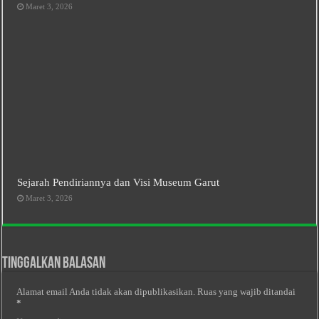
Maret 3, 2026
Sejarah Pendiriannya dan Visi Museum Garut
Maret 3, 2026
Tinggalkan Balasan
Alamat email Anda tidak akan dipublikasikan.
Ruas yang wajib ditandai
*