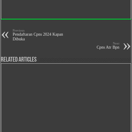
Previous
Pendaftaran Cpns 2024 Kapan
Dibuka
Next
Cpns Atr Bpn
Related Articles