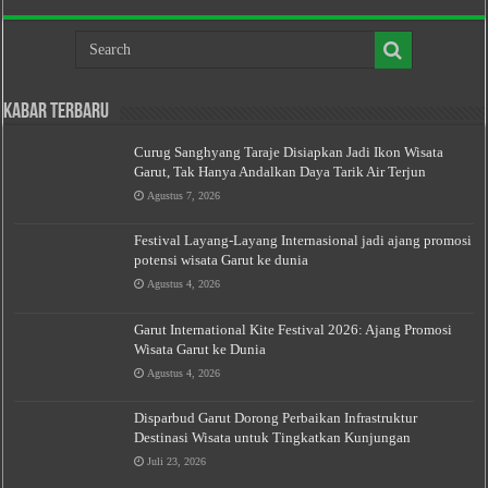
Kabar Terbaru
Curug Sanghyang Taraje Disiapkan Jadi Ikon Wisata
Garut, Tak Hanya Andalkan Daya Tarik Air Terjun
Agustus 7, 2026
Festival Layang-Layang Internasional jadi ajang promosi
potensi wisata Garut ke dunia
Agustus 4, 2026
Garut International Kite Festival 2026: Ajang Promosi
Wisata Garut ke Dunia
Agustus 4, 2026
Disparbud Garut Dorong Perbaikan Infrastruktur
Destinasi Wisata untuk Tingkatkan Kunjungan
Juli 23, 2026