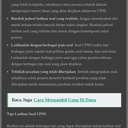
yang lebih kompleks, sebaiknya calon peserta terlebih dahulu
mempelajari materi dasar yang akan diujikan dalam tes CPNS.
Buatlah jadwal latihan soal yang realistis
. Jangan memaksakan diri
untuk belajar terlalu banyak dalam waktu singkat. Buatlah jadwal
latihan soal yang realistis dan sesuai dengan kemampuan calon
peserta.
Latihanlah dengan berbagai jenis soal
. Soal CPNS terdiri dari
berbagai jenis, seperti soal pilihan ganda, soal uraian, dan soal essai.
Latihanlah dengan berbagai jenis soal agar calon peserta terbiasa
dengan berbagai tipe soal yang akan diujikan.
Telitilah jawaban yang telah dikerjakan
. Setelah mengerjakan soal,
sebaiknya calon peserta meneliti kembali jawaban yang telah
dikerjakan untuk memastikan jawaban tersebut sudah benar.
Baca Juga
Cara Mengambil Uang Di Dana
Tips Latihan Soal CPNS
Berikut ini adalah beberapa tips yang dapat diterapkan dalam latihan soal