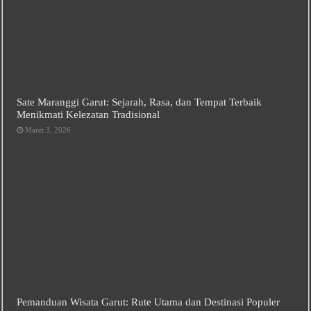
Sate Maranggi Garut: Sejarah, Rasa, dan Tempat Terbaik
Menikmati Kelezatan Tradisional
Maret 3, 2026
Pemanduan Wisata Garut: Rute Utama dan Destinasi Populer