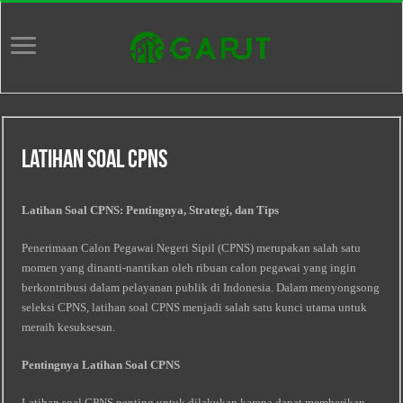
Latihan Soal Cpns
Latihan Soal CPNS: Pentingnya, Strategi, dan Tips
Penerimaan Calon Pegawai Negeri Sipil (CPNS) merupakan salah satu
momen yang dinanti-nantikan oleh ribuan calon pegawai yang ingin
berkontribusi dalam pelayanan publik di Indonesia. Dalam menyongsong
seleksi CPNS, latihan soal CPNS menjadi salah satu kunci utama untuk
meraih kesuksesan.
Pentingnya Latihan Soal CPNS
Latihan soal CPNS penting untuk dilakukan karena dapat memberikan