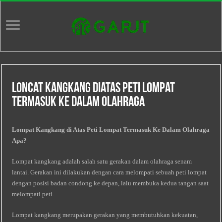
Loncat Kangkang Diatas Peti Lompat
Termasuk Ke Dalam Olahraga
Lompat Kangkang di Atas Peti Lompat Termasuk Ke Dalam Olahraga
Apa?
Lompat kangkang adalah salah satu gerakan dalam olahraga senam
lantai. Gerakan ini dilakukan dengan cara melompati sebuah peti lompat
dengan posisi badan condong ke depan, lalu membuka kedua tangan saat
melompati peti.
Lompat kangkang merupakan gerakan yang membutuhkan kekuatan,