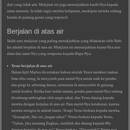
dari yang tidak ada. Mukjizat ini juga menunjukkan kasih-Nya kepada
umat manusia. Ia tidak ingin mereka kelaparan, meskipun mereka sedang
berada di padang gurun yang terpencil.
Berjalan di atas air
Salah satu mukjizat yang paling menakjubkan yang dilakukan oleh Nabi
Isa adalah berjalan di atas air. Mukjizat ini menunjukkan kuasa-Nya atas
alam dan iman-Nya yang sempurna kepada Bapa-Nya.
Yesus berjalan di atas air
Dalam Injil Matius diceritakan bahwa setelah Yesus memberi makan
lima ribu orang, Ia menyuruh para murid-Nya untuk naik ke perahu
dan pergi ke seberang danau, sementara Ia menyendiri di gunung
untuk berdoa. Ketika hari sudah malam, perahu para murid-Nya sedang
diombang-ambingkan oleh angin sakal, dan Yesus datang kepada
mereka dengan berjalan di atas air. Para murid-Nya ketakutan, karena
mereka mengira Ia adalah hantu. Tetapi Yesus berkata kepada mereka,
“Tenanglah, Aku ini, jangan takut!” Petrus berkata kepada Yesus,
“Tuhan, jika memang Engkau, suruhlah aku datang kepada-Mu
dengan berjalan di atas air.” Yesus berkata, “Datanglah!” Petrus pun