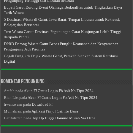
Pengunjung Tertinggi saat Liburan Sekolah
Bupati Garut Dorong Event Olahraga Berkualitas untuk Tingkatkan Daya
Tarik Wisata
5 Destinasi Wisata di Garut, Jawa Barat: Tempat Liburan untuk Rekreasi,
Belajar, dan Bersantai
Tren Wisata Garut: Destinasi Pegunungan Catat Kunjungan Lebih Tinggi
daripada Pantai
DPRD Dorong Wisata Garut Bebas Pungli: Keamanan dan Kenyamanan
Pengunjung Jadi Prioritas
Cegah Pungli di Objek Wisata Garut, Pemkab Siapkan Sistem Retribusi
Digital
Komentar Pengunjung
Arafah
pada
Akun Ff Gratis Login Fb Asli No Tipu 2024
Rian Lbs
pada
Akun Ff Gratis Login Fb Asli No Tipu 2024
irwanto asn
pada
Download Ff
Muh akram
pada
Aplikasi Pinjol Cair Ke Dana
Hafifulirfan
pada
Top Up Higgs Domino Murah Via Dana