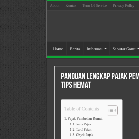
About
Kontak
Term Of Service
Privacy Policy
Home
Berita
Informasi
Seputar Garut
Panduan Lengkap Pajak Pemb
Tips Hemat
Table of Contents
Pajak Pembelian Rumah
Jenis Pajak
Tarif Pajak
Objek Pajak