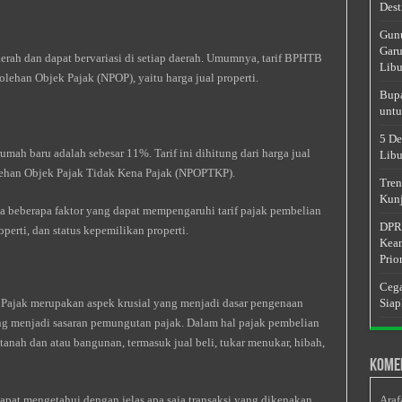
Dest
Gunu
Garu
erah dan dapat bervariasi di setiap daerah. Umumnya, tarif BPHTB
Libu
olehan Objek Pajak (NPOP), yaitu harga jual properti.
Bupa
untu
5 De
mah baru adalah sebesar 11%. Tarif ini dihitung dari harga jual
Libu
olehan Objek Pajak Tidak Kena Pajak (NPOPTKP).
Tren
Kunj
juga beberapa faktor yang dapat mempengaruhi tarif pajak pembelian
DPRD
perti, dan status kepemilikan properti.
Keam
Prior
Cega
Pajak merupakan aspek krusial yang menjadi dasar pengenaan
Siap
ang menjadi sasaran pemungutan pajak. Dalam hal pajak pembelian
tanah dan atau bangunan, termasuk jual beli, tukar menukar, hibah,
Kome
pat mengetahui dengan jelas apa saja transaksi yang dikenakan
Araf