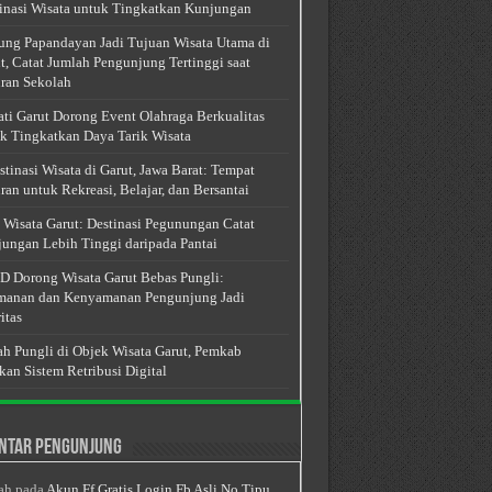
inasi Wisata untuk Tingkatkan Kunjungan
ng Papandayan Jadi Tujuan Wisata Utama di
t, Catat Jumlah Pengunjung Tertinggi saat
ran Sekolah
ti Garut Dorong Event Olahraga Berkualitas
k Tingkatkan Daya Tarik Wisata
stinasi Wisata di Garut, Jawa Barat: Tempat
ran untuk Rekreasi, Belajar, dan Bersantai
 Wisata Garut: Destinasi Pegunungan Catat
ungan Lebih Tinggi daripada Pantai
 Dorong Wisata Garut Bebas Pungli:
anan dan Kenyamanan Pengunjung Jadi
itas
h Pungli di Objek Wisata Garut, Pemkab
kan Sistem Retribusi Digital
ntar Pengunjung
ah
pada
Akun Ff Gratis Login Fb Asli No Tipu