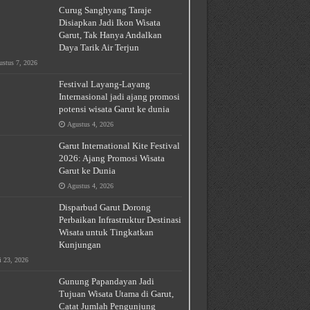
Curug Sanghyang Taraje
Disiapkan Jadi Ikon Wisata
Garut, Tak Hanya Andalkan
Daya Tarik Air Terjun
stus 7, 2026
Festival Layang-Layang
Internasional jadi ajang promosi
potensi wisata Garut ke dunia
Agustus 4, 2026
Garut International Kite Festival
2026: Ajang Promosi Wisata
Garut ke Dunia
Agustus 4, 2026
Disparbud Garut Dorong
Perbaikan Infrastruktur Destinasi
Wisata untuk Tingkatkan
Kunjungan
i 23, 2026
Gunung Papandayan Jadi
Tujuan Wisata Utama di Garut,
Catat Jumlah Pengunjung