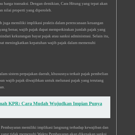
au harga transaksi. Dengan demikian, Cara Hitung yang tepat akan
 nilai properti yang diperoleh.
h juga memiliki implikasi praktis dalam perencanaan keuangan
yang benar, wajib pajak dapat memperkirakan jumlah pajak yang
ndari kekurangan bayar pajak atau sanksi administrasi. Selain itu,
dapat meningkatkan kepatuhan wajib pajak dalam memenuhi
lam sistem perpajakan daerah, khususnya terkait pajak pembelian
n wajib pajak diwajibkan untuk melunasi pajak yang terutang
an.
mah KPR: Cara Mudah Wujudkan Impian Punya
 Pembayaran memiliki implikasi langsung terhadap kewajiban dan
ak yang tidak memenuhi Waktu Pembayaran akan dikenakan sanksi