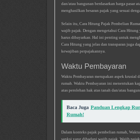
dan/atau bangunan berdasarkan harga pasar at
menghasilkan besaran pajak yang sesuai dengan
Selain itu, Cara Hitung Pajak Pembelian Ruma
wajib pajak. Dengan mengetahui Cara Hitung 
harus dibayarkan. Hal ini penting untuk menghi
Cara Hitung yang jelas dan transparan juga 
kewajiban perpajakannya.
Waktu Pembayaran
Waktu Pembayaran merupakan aspek krusial da
rumah. Waktu Pembayaran ini menentukan kapa
atas perolehan hak atas tanah dan/atau bangun
Baca Juga
Panduan Lengkap Ru
Rumah!
Dalam konteks pajak pembelian rumah, Waktu
sanksi yang dihadapi wajib pajak. Wajib paj