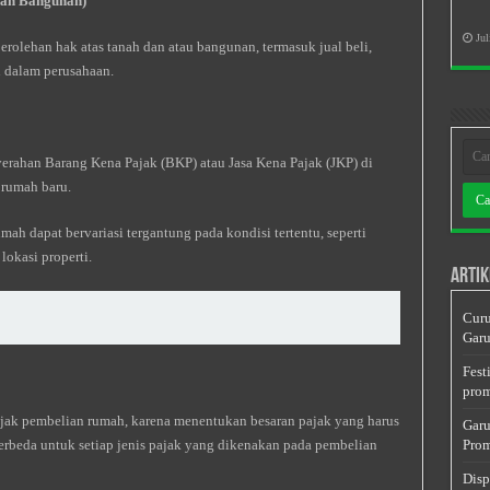
dan Bangunan)
Jul
rolehan hak atas tanah dan atau bangunan, termasuk jual beli,
n dalam perusahaan.
erahan Barang Kena Pajak (BKP) atau Jasa Kena Pajak (JKP) di
 rumah baru.
ah dapat bervariasi tergantung pada kondisi tertentu, seperti
 lokasi properti.
Artik
Curu
Garu
Fest
prom
ajak pembelian rumah, karena menentukan besaran pajak yang harus
Garu
 berbeda untuk setiap jenis pajak yang dikenakan pada pembelian
Prom
Disp