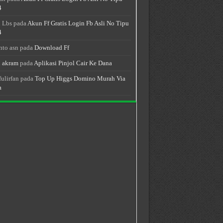
4
 Lbs
pada
Akun Ff Gratis Login Fb Asli No Tipu
4
nto asn
pada
Download Ff
 akram
pada
Aplikasi Pinjol Cair Ke Dana
fulirfan
pada
Top Up Higgs Domino Murah Via
a