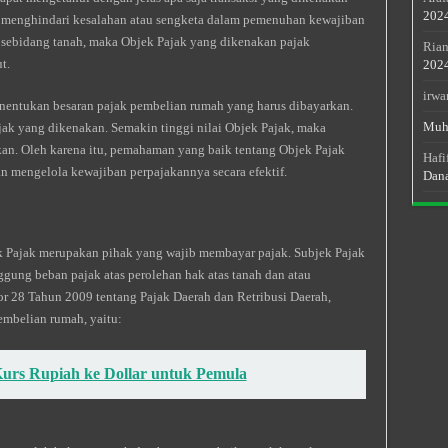
202
k menghindari kesalahan atau sengketa dalam pemenuhan kewajiban
 sebidang tanah, maka Objek Pajak yang dikenakan pajak
Rian
t.
202
irwa
nentukan besaran pajak pembelian rumah yang harus dibayarkan.
Muh
jak yang dikenakan. Semakin tinggi nilai Objek Pajak, maka
kan. Oleh karena itu, pemahaman yang baik tentang Objek Pajak
Hafi
 mengelola kewajiban perpajakannya secara efektif.
Dan
k Pajak merupakan pihak yang wajib membayar pajak. Subjek Pajak
gung beban pajak atas perolehan hak atas tanah dan atau
28 Tahun 2009 tentang Pajak Daerah dan Retribusi Daerah,
embelian rumah, yaitu:
rs Rupiah ke Dollar untuk Pemula