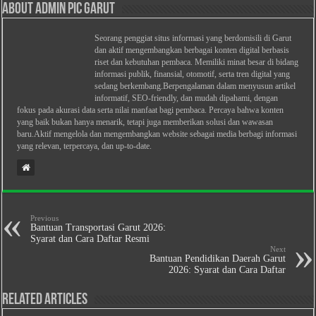
About Admin PIC Garut
Seorang penggiat situs informasi yang berdomisili di Garut
dan aktif mengembangkan berbagai konten digital berbasis
riset dan kebutuhan pembaca. Memiliki minat besar di bidang
informasi publik, finansial, otomotif, serta tren digital yang
sedang berkembang.Berpengalaman dalam menyusun artikel
informatif, SEO-friendly, dan mudah dipahami, dengan
fokus pada akurasi data serta nilai manfaat bagi pembaca. Percaya bahwa konten
yang baik bukan hanya menarik, tetapi juga memberikan solusi dan wawasan
baru.Aktif mengelola dan mengembangkan website sebagai media berbagi informasi
yang relevan, terpercaya, dan up-to-date.
Previous
Bantuan Transportasi Garut 2026:
Syarat dan Cara Daftar Resmi
Next
Bantuan Pendidikan Daerah Garut
2026: Syarat dan Cara Daftar
Related Articles