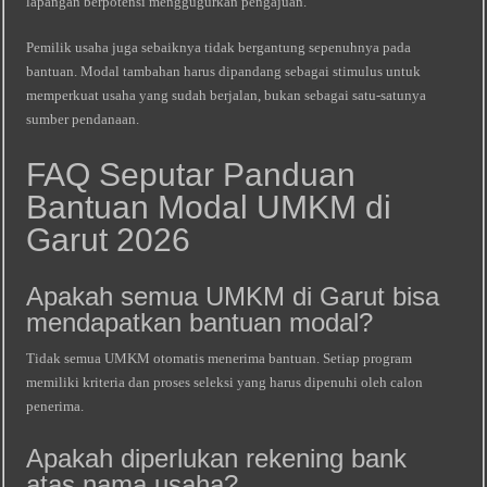
lapangan berpotensi menggugurkan pengajuan.
Pemilik usaha juga sebaiknya tidak bergantung sepenuhnya pada
bantuan. Modal tambahan harus dipandang sebagai stimulus untuk
memperkuat usaha yang sudah berjalan, bukan sebagai satu-satunya
sumber pendanaan.
FAQ Seputar Panduan
Bantuan Modal UMKM di
Garut 2026
Apakah semua UMKM di Garut bisa
mendapatkan bantuan modal?
Tidak semua UMKM otomatis menerima bantuan. Setiap program
memiliki kriteria dan proses seleksi yang harus dipenuhi oleh calon
penerima.
Apakah diperlukan rekening bank
atas nama usaha?