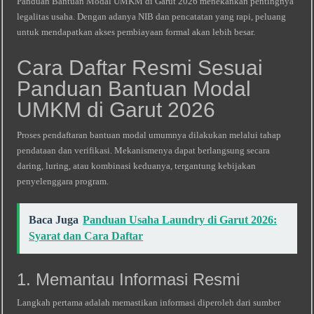
Panduan Bantuan Modal UMKM di Garut 2026 menekankan pentingnya
legalitas usaha. Dengan adanya NIB dan pencatatan yang rapi, peluang
untuk mendapatkan akses pembiayaan formal akan lebih besar.
Cara Daftar Resmi Sesuai
Panduan Bantuan Modal
UMKM di Garut 2026
Proses pendaftaran bantuan modal umumnya dilakukan melalui tahap
pendataan dan verifikasi. Mekanismenya dapat berlangsung secara
daring, luring, atau kombinasi keduanya, tergantung kebijakan
penyelenggara program.
Baca Juga
Panduan Usaha Laundry di Garut 2026:
Syarat dan Cara Daftar
1. Memantau Informasi Resmi
Langkah pertama adalah memastikan informasi diperoleh dari sumber