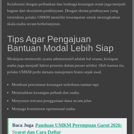
Kolaborasi dengan perbankan dan lembaga keuangan resmi juga menjadi
bagian dari ekosistem pembiayaan. Dengan skema pembiayaan yang
terstruktur, pelaku UMKM memiliki kesempatan untuk meningkatkan
skala usaha secara berkelanjutan.
Tips Agar Pengajuan
Bantuan Modal Lebih Siap
Meskipun memenuhi syarat administratif adalah hal utama, kesiapan
usaha juga menjadi faktor penentu dalam proses seleksi. Oleh karena itu,
pelaku UMKM perlu menata manajemen bisnis sejak awal.
Membuat pencatatan keuangan sederhana namun rapi.
Memisahkan keuangan pribadi dan usaha.
Menyusun rencana penggunaan dana secara jelas.
Menjaga konsistensi operasional usaha.
Baca Juga
Panduan UMKM Perempuan Garut 2026:
Syarat dan Cara Daftar