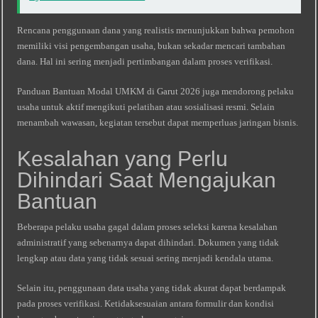
Rencana penggunaan dana yang realistis menunjukkan bahwa pemohon
memiliki visi pengembangan usaha, bukan sekadar mencari tambahan
dana. Hal ini sering menjadi pertimbangan dalam proses verifikasi.
Panduan Bantuan Modal UMKM di Garut 2026 juga mendorong pelaku
usaha untuk aktif mengikuti pelatihan atau sosialisasi resmi. Selain
menambah wawasan, kegiatan tersebut dapat memperluas jaringan bisnis.
Kesalahan yang Perlu
Dihindari Saat Mengajukan
Bantuan
Beberapa pelaku usaha gagal dalam proses seleksi karena kesalahan
administratif yang sebenarnya dapat dihindari. Dokumen yang tidak
lengkap atau data yang tidak sesuai sering menjadi kendala utama.
Selain itu, penggunaan data usaha yang tidak akurat dapat berdampak
pada proses verifikasi. Ketidaksesuaian antara formulir dan kondisi