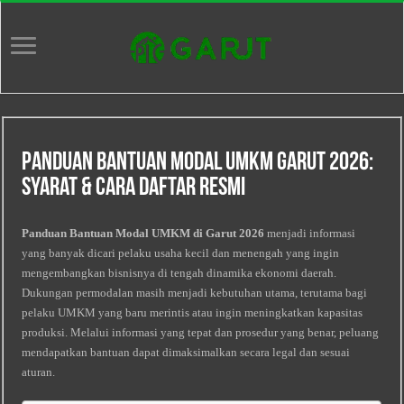
Panduan Bantuan Modal UMKM Garut 2026:
Syarat & Cara Daftar Resmi
Panduan Bantuan Modal UMKM di Garut 2026
menjadi informasi
yang banyak dicari pelaku usaha kecil dan menengah yang ingin
mengembangkan bisnisnya di tengah dinamika ekonomi daerah.
Dukungan permodalan masih menjadi kebutuhan utama, terutama bagi
pelaku UMKM yang baru merintis atau ingin meningkatkan kapasitas
produksi. Melalui informasi yang tepat dan prosedur yang benar, peluang
mendapatkan bantuan dapat dimaksimalkan secara legal dan sesuai
aturan.