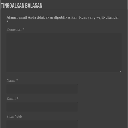
Tinggalkan Balasan
Alamat email Anda tidak akan dipublikasikan.
Ruas yang wajib ditandai
*
Komentar
*
Nama
*
Email
*
Situs Web