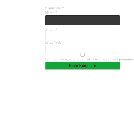
Komentar
*
Nama
*
Email
*
Situs Web
Simpan nama, email, dan situs web saya pada peramban