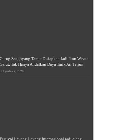
Curug Sanghyang Taraje Disiapkan Jadi Ikon Wisata
Garut, Tak Hanya Andalkan Daya Tarik Air Terjun
Agustus 7, 2026
Festival Layang-Layang Internasional jadi ajang