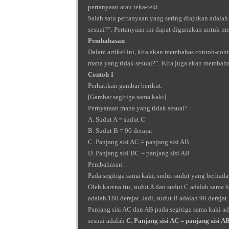
pertanyaan atau teka-teki.
Salah satu pertanyaan yang sering diajukan adala
sesuai?”. Pertanyaan ini dapat digunakan untuk m
Pembahasan
Dalam artikel ini, kita akan membahas contoh-con
mana yang tidak sesuai?”. Kita juga akan membaha
Contoh 1
Perhatikan gambar berikut:
[Gambar segitiga sama kaki]
Pernyataan mana yang tidak sesuai?
A. Sudut A = sudut C
B. Sudut B = 90 derajat
C. Panjang sisi AC = panjang sisi AB
D. Panjang sisi BC = panjang sisi AB
Pembahasan:
Pada segitiga sama kaki, sudut-sudut yang berhada
Oleh karena itu, sudut A dan sudut C adalah sama be
adalah 180 derajat. Jadi, sudut B adalah 90 derajat.
Panjang sisi AC dan AB pada segitiga sama kaki ad
sesuai adalah
C. Panjang sisi AC = panjang sisi A