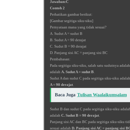
Jawaban:
C
Contoh 2
Perhatikan gambar berikut:
[Gambar segitiga siku-siku]
Pernyataan mana yang tidak sesuai?
A. Sudut A = sudut B
B. Sudut A = 90 derajat
C. Sudut B = 90 derajat
D. Panjang sisi AC = panjang sisi BC
Pembahasan:
Pada segitiga siku-siku, salah satu sudutnya adalah
adalah
A. Sudut A = sudut B
.
Sudut A dan sudut C pada segitiga siku-siku adalah
A = 90 derajat
.
Baca Juga
Tulisan Waalaikumsalam
Sudut B dan sudut C pada segitiga siku-siku adalah
adalah
C. Sudut B = 90 derajat
.
Panjang sisi AC dan BC pada segitiga siku-siku tid
sesuai adalah
D. Panjang sisi AC = panjang sisi B