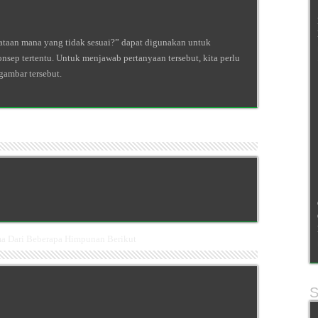
ataan mana yang tidak sesuai?” dapat digunakan untuk
ep tertentu. Untuk menjawab pertanyaan tersebut, kita perlu
ambar tersebut.
a Dari Beberapa Himpunan Berikut
S