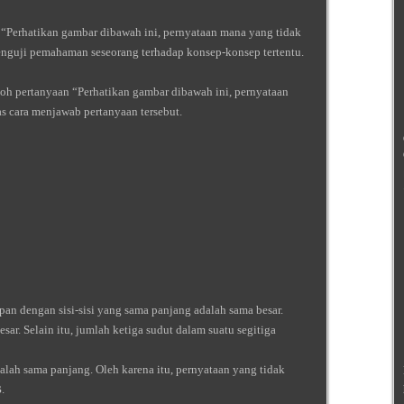
h “Perhatikan gambar dibawah ini, pernyataan mana yang tidak
enguji pemahaman seseorang terhadap konsep-konsep tertentu.
toh pertanyaan “Perhatikan gambar dibawah ini, pernyataan
s cara menjawab pertanyaan tersebut.
pan dengan sisi-sisi yang sama panjang adalah sama besar.
sar. Selain itu, jumlah ketiga sudut dalam suatu segitiga
alah sama panjang. Oleh karena itu, pernyataan yang tidak
B
.