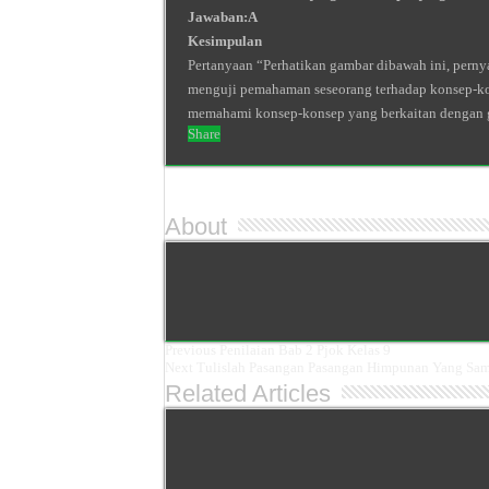
Jawaban:
A
Kesimpulan
Pertanyaan “Perhatikan gambar dibawah ini, perny
menguji pemahaman seseorang terhadap konsep-kons
memahami konsep-konsep yang berkaitan dengan g
Share
About
Previous
Penilaian Bab 2 Pjok Kelas 9
Next
Tulislah Pasangan Pasangan Himpunan Yang Sam
Related Articles