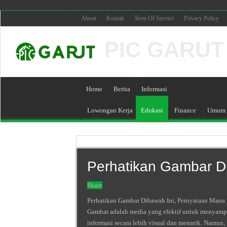
About
Kontak
Term Of Service
Privacy Policy
PIC GARUT P
Home
Berita
Informasi
Lowongan Kerja
Edukasi
Finance
Umum
Perhatikan Gambar D
Share
Perhatikan Gambar Dibawah Ini, Pernyataan Mana 
Gambar adalah media yang efektif untuk menyamp
informasi secara lebih visual dan menarik. Namu