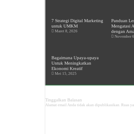
7 Strategi Digital Marketing
Panduan Le
untuk UMKM
Mengatasi 
Maret 8, 2026
dengan Ama
November 6
Bagaimana Upaya-upaya
Untuk Meningkatkan
Ekonomi Kreatif
Mei 15, 2025
Tinggalkan Balasan
Alamat email Anda tidak akan dipublikasikan.
Ruas ya