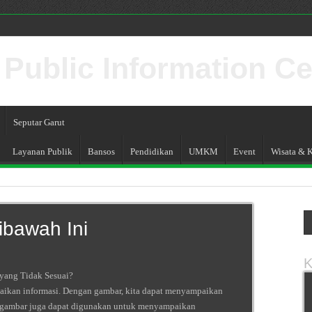
ublic Information Ce
Seputar Garut
Layanan Publik
Bansos
Pendidikan
UMKM
Event
Wisata & K
ibawah Ini
K
yang Tidak Sesuai?
aikan informasi. Dengan gambar, kita dapat menyampaikan
n, gambar juga dapat digunakan untuk menyampaikan