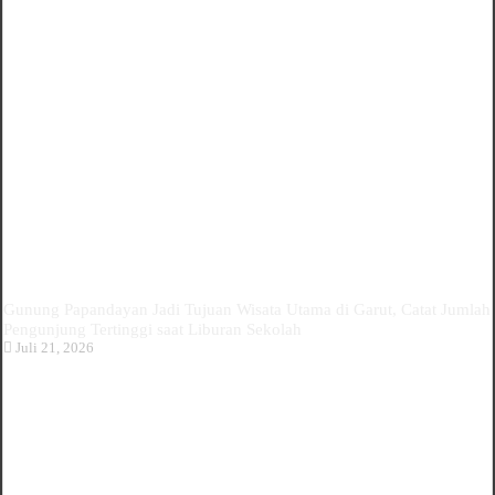
Gunung Papandayan Jadi Tujuan Wisata Utama di Garut, Catat Jumlah
Pengunjung Tertinggi saat Liburan Sekolah
Juli 21, 2026