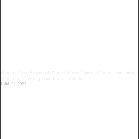
Gunung Papandayan Jadi Tujuan Wisata Utama di Garut, Catat Jumlah
Pengunjung Tertinggi saat Liburan Sekolah
Juli 21, 2026