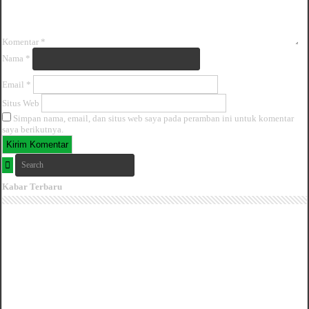
Komentar
*
Nama
*
Email
*
Situs Web
Simpan nama, email, dan situs web saya pada peramban ini untuk komentar
saya berikutnya.
Kabar Terbaru