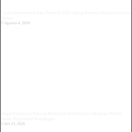
Garut International Kite Festival 2026: Ajang Promosi Wisata Garut ke
Dunia
Agustus 4, 2026
Disparbud Garut Dorong Perbaikan Infrastruktur Destinasi Wisata
untuk Tingkatkan Kunjungan
Juli 23, 2026