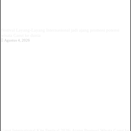
Festival Layang-Layang Internasional jadi ajang promosi potensi
wisata Garut ke dunia
Agustus 4, 2026
Garut International Kite Festival 2026: Ajang Promosi Wisata Garut ke