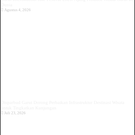
Dunia
Agustus 4, 2026
Disparbud Garut Dorong Perbaikan Infrastruktur Destinasi Wisata
untuk Tingkatkan Kunjungan
Juli 23, 2026