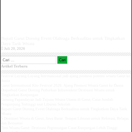
Bupati Garut Dorong Event Olahraga Berkualitas untuk Tingkatkan
Daya Tarik Wisata
Juli 20, 2026
Cari
untuk:
Artikel Terbaru
Festival Layang-Layang Internasional jadi ajang promosi potensi wisata Garut ke
dunia
Garut International Kite Festival 2026: Ajang Promosi Wisata Garut ke Dunia
Disparbud Garut Dorong Perbaikan Infrastruktur Destinasi Wisata untuk
Tingkatkan Kunjungan
Gunung Papandayan Jadi Tujuan Wisata Utama di Garut, Catat Jumlah
Pengunjung Tertinggi saat Liburan Sekolah
Bupati Garut Dorong Event Olahraga Berkualitas untuk Tingkatkan Daya Tarik
Wisata
5 Destinasi Wisata di Garut, Jawa Barat: Tempat Liburan untuk Rekreasi, Belajar,
dan Bersantai
Tren Wisata Garut: Destinasi Pegunungan Catat Kunjungan Lebih Tinggi