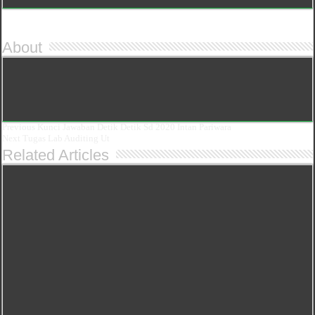
About
Previous
Kunci Jawaban Detik Detik Sd 2020 Intan Pariwara
Next
Tugas Lab Auditing Ut
Related Articles