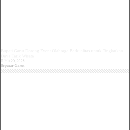
Bupati Garut Dorong Event Olahraga Berkualitas untuk Tingkatkan
Daya Tarik Wisata
Juli 20, 2026
Seputar Garut