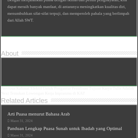
dapat meraih banyak manfaat, di antaranya meningkatkan kualitas diri,
menumbuhkan sifat-sifat terpuji, dan memperoleh pahala yang berlimpah
dari Allah SWT.
About
Previous
Kalimat Efektif Untuk Pengantar Penulisan Tujuan Karya Tulis Adalah
Next
Temukan Lowongan Kerja Impianmu di KAI!
Related Articles
Arti Puasa menurut Bahasa Arab
Maret 31, 2024
Panduan Lengkap Puasa Sunah untuk Ibadah yang Optimal
Maret 31, 2024