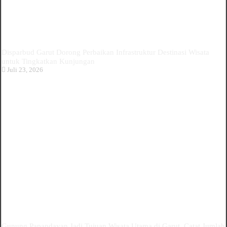
Disparbud Garut Dorong Perbaikan Infrastruktur Destinasi Wisata
untuk Tingkatkan Kunjungan
Juli 23, 2026
Gunung Papandayan Jadi Tujuan Wisata Utama di Garut, Catat Jumlah