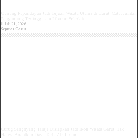
Gunung Papandayan Jadi Tujuan Wisata Utama di Garut, Catat Jumlah
Pengunjung Tertinggi saat Liburan Sekolah
Juli 21, 2026
Seputar Garut
Curug Sanghyang Taraje Disiapkan Jadi Ikon Wisata Garut, Tak
Hanya Andalkan Daya Tarik Air Terjun