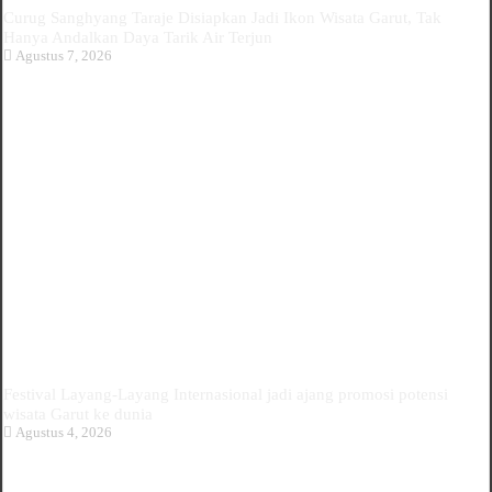
Curug Sanghyang Taraje Disiapkan Jadi Ikon Wisata Garut, Tak
Hanya Andalkan Daya Tarik Air Terjun
Agustus 7, 2026
Festival Layang-Layang Internasional jadi ajang promosi potensi
wisata Garut ke dunia
Agustus 4, 2026