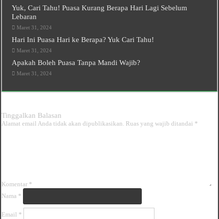
Yuk, Cari Tahu! Puasa Kurang Berapa Hari Lagi Sebelum
Lebaran
Maret 31, 2024
Hari Ini Puasa Hari ke Berapa? Yuk Cari Tahu!
Maret 31, 2024
Apakah Boleh Puasa Tanpa Mandi Wajib?
Maret 31, 2024
Tinggalkan Balasan
Alamat email Anda tidak akan dipublikasikan.
Ruas yang wajib ditandai
*
Komentar
*
Nama
*
Email
*