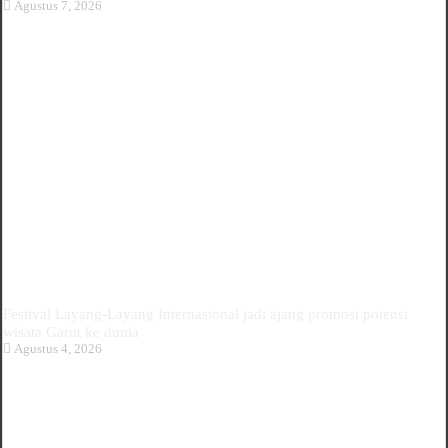
Agustus 7, 2026
Festival Layang-Layang Internasional jadi ajang promosi potensi
wisata Garut ke dunia
Agustus 4, 2026