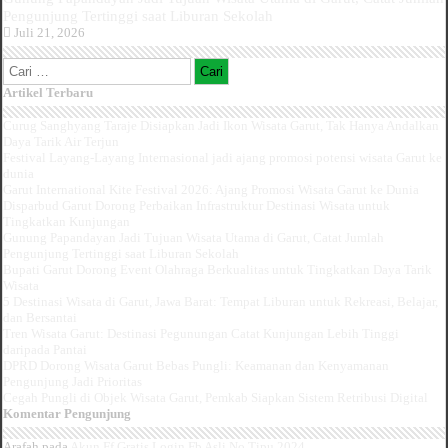
Pengunjung Tertinggi saat Liburan Sekolah
Juli 21, 2026
Cari
untuk:
Artikel Terbaru
Curug Sanghyang Taraje Disiapkan Jadi Ikon Wisata Garut, Tak Hanya Andalkan
Daya Tarik Air Terjun
Festival Layang-Layang Internasional jadi ajang promosi potensi wisata Garut ke
dunia
Garut International Kite Festival 2026: Ajang Promosi Wisata Garut ke Dunia
Disparbud Garut Dorong Perbaikan Infrastruktur Destinasi Wisata untuk
Tingkatkan Kunjungan
Gunung Papandayan Jadi Tujuan Wisata Utama di Garut, Catat Jumlah
Pengunjung Tertinggi saat Liburan Sekolah
Bupati Garut Dorong Event Olahraga Berkualitas untuk Tingkatkan Daya Tarik
Wisata
5 Destinasi Wisata di Garut, Jawa Barat: Tempat Liburan untuk Rekreasi, Belajar,
dan Bersantai
Tren Wisata Garut: Destinasi Pegunungan Catat Kunjungan Lebih Tinggi
daripada Pantai
DPRD Dorong Wisata Garut Bebas Pungli: Keamanan dan Kenyamanan
Pengunjung Jadi Prioritas
Cegah Pungli di Objek Wisata Garut, Pemkab Siapkan Sistem Retribusi Digital
Komentar Pengunjung
Arafah
pada
Akun Ff Gratis Login Fb Asli No Tipu 2024