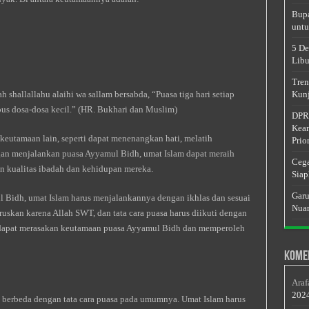
Bupa
untu
5 De
Libu
Tren
h shallallahu alaihi wa sallam bersabda, “Puasa tiga hari setiap
Kunj
us dosa-dosa kecil.” (HR. Bukhari dan Muslim)
DPRD
Keam
keutamaan lain, seperti dapat menenangkan hati, melatih
Prior
an menjalankan puasa Ayyamul Bidh, umat Islam dapat meraih
Cega
n kualitas ibadah dan kehidupan mereka.
Siap
Garu
Bidh, umat Islam harus menjalankannya dengan ikhlas dan sesuai
Nuan
uruskan karena Allah SWT, dan tata cara puasa harus diikuti dengan
m dapat merasakan keutamaan puasa Ayyamul Bidh dan memperoleh
Kome
Araf
202
 berbeda dengan tata cara puasa pada umumnya. Umat Islam harus