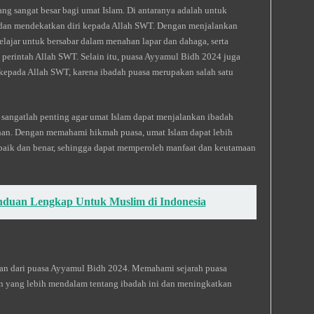
g sangat besar bagi umat Islam. Di antaranya adalah untuk
 dan mendekatkan diri kepada Allah SWT. Dengan menjalankan
lajar untuk bersabar dalam menahan lapar dan dahaga, serta
perintah Allah SWT. Selain itu, puasa Ayyamul Bidh 2024 juga
kepada Allah SWT, karena ibadah puasa merupakan salah satu
ngatlah penting agar umat Islam dapat menjalankan ibadah
an. Dengan memahami hikmah puasa, umat Islam dapat lebih
baik dan benar, sehingga dapat memperoleh manfaat dan keutamaan
nduan Lengkap Untuk Muslim di Indonesia
kan dari puasa Ayyamul Bidh 2024. Memahami sejarah puasa
 yang lebih mendalam tentang ibadah ini dan meningkatkan