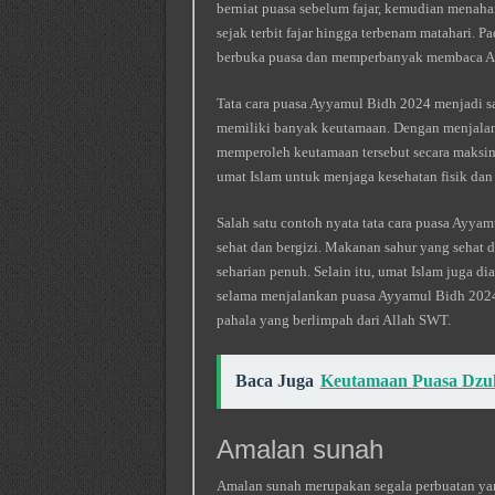
berniat puasa sebelum fajar, kemudian menaha
sejak terbit fajar hingga terbenam matahari. 
berbuka puasa dan memperbanyak membaca Al
Tata cara puasa Ayyamul Bidh 2024 menjadi s
memiliki banyak keutamaan. Dengan menjalanka
memperoleh keutamaan tersebut secara maksima
umat Islam untuk menjaga kesehatan fisik dan
Salah satu contoh nyata tata cara puasa Ayy
sehat dan bergizi. Makanan sahur yang sehat 
seharian penuh. Selain itu, umat Islam juga
selama menjalankan puasa Ayyamul Bidh 2024
pahala yang berlimpah dari Allah SWT.
Baca Juga
Keutamaan Puasa Dzulh
Amalan sunah
Amalan sunah merupakan segala perbuatan yan