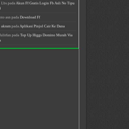
 Lbs
pada
Akun Ff Gratis Login Fb Asli No Tipu
4
nto asn
pada
Download Ff
 akram
pada
Aplikasi Pinjol Cair Ke Dana
fulirfan
pada
Top Up Higgs Domino Murah Via
a