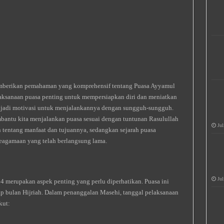
memberikan pemahaman yang komprehensif tentang Puasa Ayyamul
aksanaan puasa penting untuk mempersiapkan diri dan meniatkan
jadi motivasi untuk menjalankannya dengan sungguh-sungguh.
mbantu kita menjalankan puasa sesuai dengan tuntunan Rasulullah
Jul
tentang manfaat dan tujuannya, sedangkan sejarah puasa
 keagamaan yang telah berlangsung lama.
Jul
 merupakan aspek penting yang perlu diperhatikan. Puasa ini
iap bulan Hijriah. Dalam penanggalan Masehi, tanggal pelaksanaan
kut: