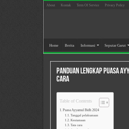
About
Kontak
Term Of Service
Privacy Policy
Home
Berita
Informasi
Seputar Garut
Panduan Lengkap Puasa Ayy
Cara
Table of Contents
Puasa Ayyamul Bidh 2024
Tanggal pelaksanaan
Keutamaan
Tata cara