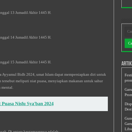
anggal 13 Jumadil Akhir 1445 H.
anggal 14 Jumadil Akhir 1445 H.
anggal 15 Jumadil Akhir 1445 H.
Artik
a Ayyamul Bidh 2024, umat Islam dapat mempersiapkan diri untuk
Fest
prom
n tersebut meliputi niat puasa, menyiapkan makanan untuk sahur
n mental.
Garu
Prom
 Puasa Nisfu Sya'ban 2024
Disp
Dest
Gunu
Garu
Libu
yak. Di antara keutamaannya adalah: