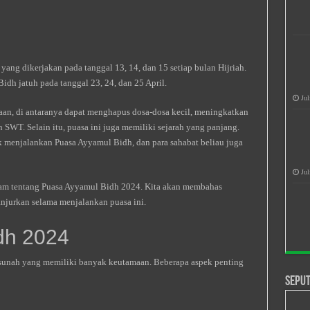
ang dikerjakan pada tanggal 13, 14, dan 15 setiap bulan Hijriah.
dh jatuh pada tanggal 23, 24, dan 25 April.
Jul
an, di antaranya dapat menghapus dosa-dosa kecil, meningkatkan
SWT. Selain itu, puasa ini juga memiliki sejarah yang panjang.
menjalankan Puasa Ayyamul Bidh, dan para sahabat beliau juga
Jul
alam tentang Puasa Ayyamul Bidh 2024. Kita akan membahas
anjurkan selama menjalankan puasa ini.
dh 2024
unah yang memiliki banyak keutamaan. Beberapa aspek penting
Seput