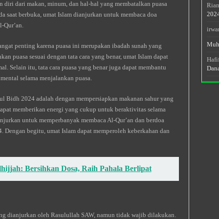
n diri dari makan, minum, dan hal-hal yang membatalkan puasa
Rian
202
Pada saat berbuka, umat Islam dianjurkan untuk membaca doa
-Qur’an.
irwa
Muh
angat penting karena puasa ini merupakan ibadah sunah yang
n puasa sesuai dengan tata cara yang benar, umat Islam dapat
Hafi
l. Selain itu, tata cara puasa yang benar juga dapat membantu
Dan
 mental selama menjalankan puasa.
amul Bidh 2024 adalah dengan mempersiapkan makanan sahur yang
dapat memberikan energi yang cukup untuk beraktivitas selama
 dianjurkan untuk memperbanyak membaca Al-Qur’an dan berdoa
. Dengan begitu, umat Islam dapat memperoleh keberkahan dan
ijjah: Bersihkan Dosa, Raih Pahala Berlipat
g dianjurkan oleh Rasulullah SAW, namun tidak wajib dilakukan.