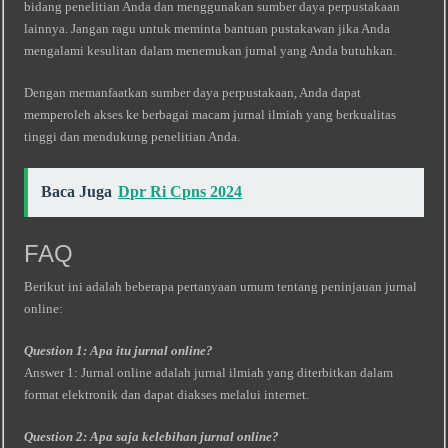
bidang penelitian Anda dan menggunakan sumber daya perpustakaan
lainnya. Jangan ragu untuk meminta bantuan pustakawan jika Anda
mengalami kesulitan dalam menemukan jurnal yang Anda butuhkan.
Dengan memanfaatkan sumber daya perpustakaan, Anda dapat
memperoleh akses ke berbagai macam jurnal ilmiah yang berkualitas
tinggi dan mendukung penelitian Anda.
Baca Juga
Dpr Ri Cpns 2024
FAQ
Berikut ini adalah beberapa pertanyaan umum tentang peninjauan jurnal
online:
Question 1: Apa itu jurnal online?
Answer 1: Jurnal online adalah jurnal ilmiah yang diterbitkan dalam
format elektronik dan dapat diakses melalui internet.
Question 2: Apa saja kelebihan jurnal online?