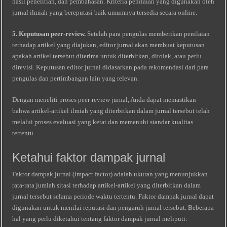
hasil penelitian, dan pembahasan. Kriteria penilaian yang digunakan oleh
jurnal ilmiah yang bereputasi baik umumnya tersedia secara online.
5. Keputusan peer-review.
Setelah para pengulas memberikan penilaian
terhadap artikel yang diajukan, editor jurnal akan membuat keputusan
apakah artikel tersebut diterima untuk diterbitkan, ditolak, atau perlu
direvisi. Keputusan editor jurnal didasarkan pada rekomendasi dari para
pengulas dan pertimbangan lain yang relevan.
Dengan meneliti proses peer-review jurnal, Anda dapat memastikan
bahwa artikel-artikel ilmiah yang diterbitkan dalam jurnal tersebut telah
melalui proses evaluasi yang ketat dan memenuhi standar kualitas
tertentu.
Ketahui faktor dampak jurnal
Faktor dampak jurnal (impact factor) adalah ukuran yang menunjukkan
rata-rata jumlah sitasi terhadap artikel-artikel yang diterbitkan dalam
jurnal tersebut selama periode waktu tertentu. Faktor dampak jurnal dapat
digunakan untuk menilai reputasi dan pengaruh jurnal tersebut. Beberapa
hal yang perlu diketahui tentang faktor dampak jurnal meliputi: