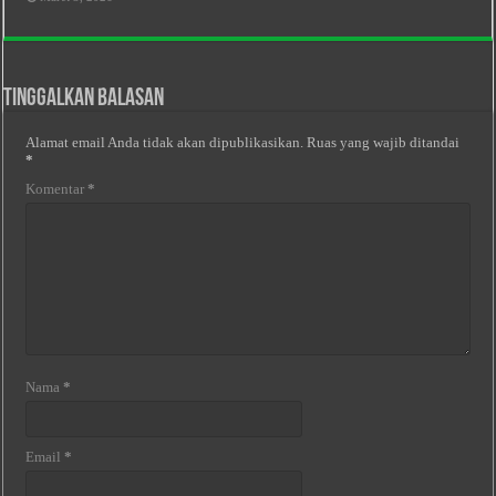
Tinggalkan Balasan
Alamat email Anda tidak akan dipublikasikan.
Ruas yang wajib ditandai
*
Komentar
*
Nama
*
Email
*