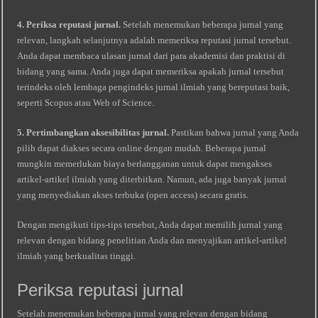
4. Periksa reputasi jurnal.
Setelah menemukan beberapa jurnal yang
relevan, langkah selanjutnya adalah memeriksa reputasi jurnal tersebut.
Anda dapat membaca ulasan jurnal dari para akademisi dan praktisi di
bidang yang sama. Anda juga dapat memeriksa apakah jurnal tersebut
terindeks oleh lembaga pengindeks jurnal ilmiah yang bereputasi baik,
seperti Scopus atau Web of Science.
5. Pertimbangkan aksesibilitas jurnal.
Pastikan bahwa jurnal yang Anda
pilih dapat diakses secara online dengan mudah. Beberapa jurnal
mungkin memerlukan biaya berlangganan untuk dapat mengakses
artikel-artikel ilmiah yang diterbitkan. Namun, ada juga banyak jurnal
yang menyediakan akses terbuka (open access) secara gratis.
Dengan mengikuti tips-tips tersebut, Anda dapat memilih jurnal yang
relevan dengan bidang penelitian Anda dan menyajikan artikel-artikel
ilmiah yang berkualitas tinggi.
Periksa reputasi jurnal
Setelah menemukan beberapa jurnal yang relevan dengan bidang