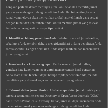
Langkah pertama dalam meninjau jurnal online adalah memilih jurnal
yang relevan dengan bidang penelitian Anda. Hal ini penting karena
jurnal yang relevan akan menyajikan artikel-artikel ilmiah yang sesuai
dengan minat dan kebutuhan Anda. Untuk memilih jurnal yang relevan,
Anda dapat mengikuti beberapa tips berikut:
1. Identifikasi bidang penelitian Anda.
Sebelum mencari jurnal online,
sebaiknya Anda terlebih dahulu mengidentifikasi bidang penelitian Anda
secara spesifik. Dengan demikian, Anda dapat lebih mudah menemukan
jurnal yang tepat.
2. Gunakan kata kunci yang tepat.
Ketika mencari jurnal online,
gunakan kata kunci yang tepat untuk mempersempit hasil pencarian
Anda. Kata kunci tersebut dapat berupa topik penelitian Anda, metode
penelitian yang digunakan, atau nama peneliti yang relevan.
3. Telusuri daftar jurnal ilmiah.
Ada beberapa daftar jurnal ilmiah yang
tersedia secara online, seperti Directory of Open Access Journals (DOAJ)
dan Ulrich’s Periodicals Directory. Daftar jurnal ini dapat membantu Anda
menemukan jurnal yang relevan dengan bidang penelitian Anda.