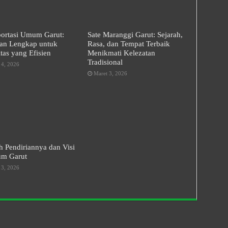
portasi Umum Garut:
Sate Maranggi Garut: Sejarah,
an Lengkap untuk
Rasa, dan Tempat Terbaik
tas yang Efisien
Menikmati Kelezatan
Tradisional
 4, 2026
Maret 3, 2026
h Pendiriannya dan Visi
m Garut
 3, 2026