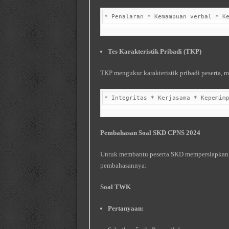
* Penalaran * Kemampuan verbal * K
Tes Karakteristik Pribadi (TKP)
TKP mengukur karakteristik pribadi peserta, m
* Integritas * Kerjasama * Kepemim
Pembahasan Soal SKD CPNS 2024
Untuk membantu peserta SKD mempersiapkan di
pembahasannya:
Soal TWK
Pertanyaan: