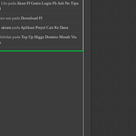
 Lbs
pada
Akun Ff Gratis Login Fb Asli No Tipu
4
nto asn
pada
Download Ff
 akram
pada
Aplikasi Pinjol Cair Ke Dana
fulirfan
pada
Top Up Higgs Domino Murah Via
a