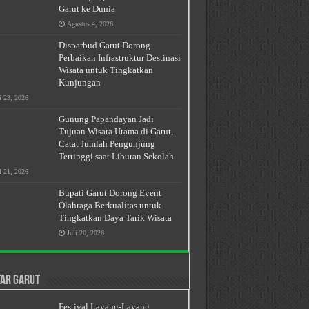
Garut ke Dunia
Agustus 4, 2026
Disparbud Garut Dorong
Perbaikan Infrastruktur Destinasi
Wisata untuk Tingkatkan
Kunjungan
i 23, 2026
Gunung Papandayan Jadi
Tujuan Wisata Utama di Garut,
Catat Jumlah Pengunjung
Tertinggi saat Liburan Sekolah
i 21, 2026
Bupati Garut Dorong Event
Olahraga Berkualitas untuk
Tingkatkan Daya Tarik Wisata
gara Kesatuan Republik Indonesia * Sistem Pemerintahan Negara Re
Juli 20, 2026
ar Garut
Festival Layang-Layang