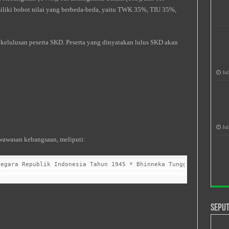
emiliki bobot nilai yang berbeda-beda, yaitu TWK 35%, TIU 35%,
elulusan peserta SKD. Peserta yang dinyatakan lulus SKD akan
Jul
Jul
awasan kebangsaan, meliputi:
Negara Republik Indonesia Tahun 1945 * Bhinneka Tunggal Ika * Ne
Seput