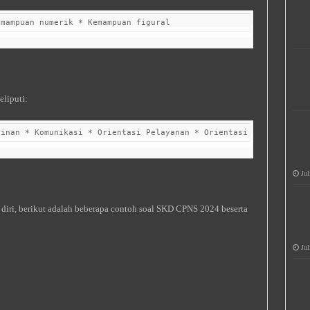
emampuan numerik * Kemampuan figural 
eliputi:
pinan * Komunikasi * Orientasi Pelayanan * Orientasi Kerja * Kem
Jul
ri, berikut adalah beberapa contoh soal SKD CPNS 2024 beserta
Jul