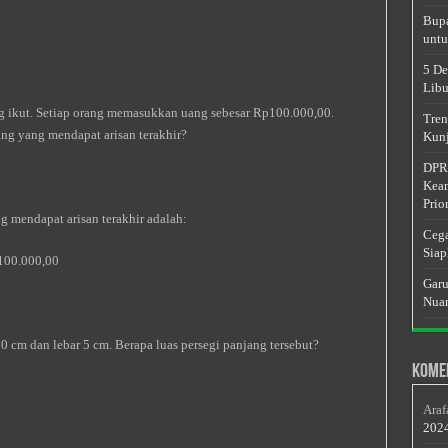
Bupa
untu
5 De
Libu
ng ikut. Setiap orang memasukkan uang sebesar Rp100.000,00.
Tren
ng yang mendapat arisan terakhir?
Kunj
DPRD
Keam
Prior
 mendapat arisan terakhir adalah:
Cega
Siap
p100.000,00
Garu
Nuan
 cm dan lebar 5 cm. Berapa luas persegi panjang tersebut?
Kome
Araf
202