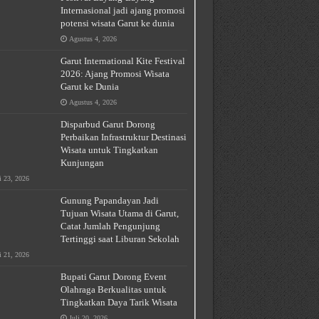
Internasional jadi ajang promosi
potensi wisata Garut ke dunia
Agustus 4, 2026
Garut International Kite Festival
2026: Ajang Promosi Wisata
Garut ke Dunia
Agustus 4, 2026
Disparbud Garut Dorong
ampuan Adaptasi * Pengambilan Keputusan 
Perbaikan Infrastruktur Destinasi
Wisata untuk Tingkatkan
Kunjungan
i 23, 2026
Gunung Papandayan Jadi
Tujuan Wisata Utama di Garut,
Catat Jumlah Pengunjung
Tertinggi saat Liburan Sekolah
i 21, 2026
Bupati Garut Dorong Event
Olahraga Berkualitas untuk
Tingkatkan Daya Tarik Wisata
Juli 20, 2026