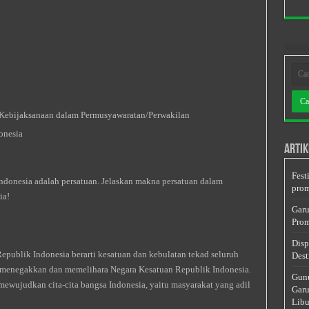
Kebijaksanaan dalam Permusyawaratan/Perwakilan
onesia
Artik
Fest
Indonesia adalah persatuan. Jelaskan makna persatuan dalam
prom
ia!
Garu
Prom
Disp
epublik Indonesia berarti kesatuan dan kebulatan tekad seluruh
Dest
m menegakkan dan memelihara Negara Kesatuan Republik Indonesia.
Gunu
mewujudkan cita-cita bangsa Indonesia, yaitu masyarakat yang adil
Garu
Libu