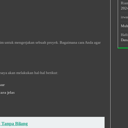
Rian
202
irwa
Muh
Hafi
Dan
im untuk mengerjakan sebuah proyek. Bagaimana cara Anda agar
saya akan melakukan hal-hal berikut:
kur
ara jelas
 Tanpa Bilang