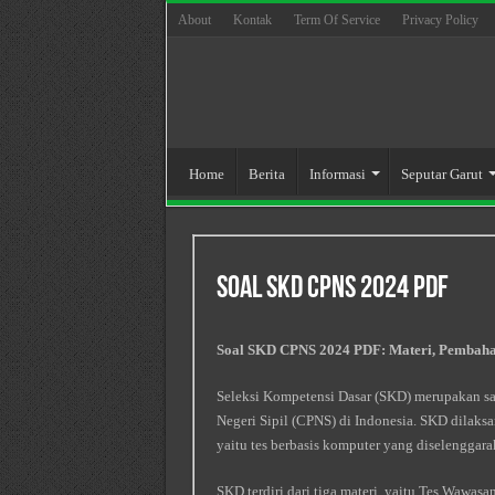
About
Kontak
Term Of Service
Privacy Policy
Home
Berita
Informasi
Seputar Garut
Soal Skd Cpns 2024 Pdf
Soal SKD CPNS 2024 PDF: Materi, Pembahas
Seleksi Kompetensi Dasar (SKD) merupakan sa
Negeri Sipil (CPNS) di Indonesia. SKD dilak
yaitu tes berbasis komputer yang diselengga
SKD terdiri dari tiga materi, yaitu Tes Wawa