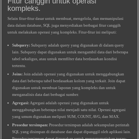
Fitur canggih untuk operasi
kompleks.
Selain fitur-fitur dasar untuk membuat, mengelola, dan memanipulasi
data dalam database, SQL juga menyediakan berbagai fitur canggih
untuk melakukan operasi yang kompleks. Fitur-fitur ini meliputi:
Subquery:
Subquery adalah query yang digunakan di dalam query
lain. Subquery dapat digunakan untuk mengambil data dari beberapa
tabel sekaligus, atau untuk memfilter data berdasarkan kondisi
tertentu.
Joins:
Join adalah operasi yang digunakan untuk menggabungkan
data dari beberapa tabel berdasarkan kolom yang terkait. Join dapat
digunakan untuk membuat laporan yang kompleks dan untuk
menganalisis data dari berbagai sumber.
Agregasi:
Agregasi adalah operasi yang digunakan untuk
menggabungkan beberapa nilai menjadi satu nilai. Operasi agregasi
yang umum digunakan meliputi SUM, COUNT, AVG, dan MAX.
Prosedur tersimpan:
Prosedur tersimpan adalah sekumpulan perintah
SQL yang disimpan di database dan dapat dipanggil oleh aplikasi lain.
Prosedur tersimpan dapat digunakan untuk mengotomatiskan tugas-