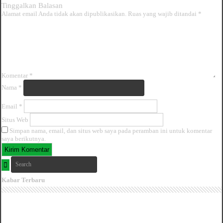
Tinggalkan Balasan
Alamat email Anda tidak akan dipublikasikan.
Ruas yang wajib ditandai
*
Komentar
*
Nama
*
Email
*
Situs Web
Simpan nama, email, dan situs web saya pada peramban ini untuk komentar
saya berikutnya.
Kabar Terbaru