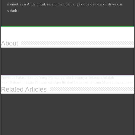
memotivasi Anda untuk selalu memperbanyak doa dan dzikir di waktu
subuh.
About
Previous
Faktor Faktor Yang Memengaruhi Besarnya Tekanan Adalah
Next
Bahasa Inggris Penghapus: Apa Itu dan Bagaimana Cara Menggunakannya?
Related Articles