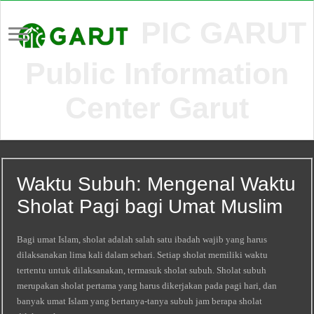
PIC GARUT
Public Information
Center Garut
Waktu Subuh: Mengenal Waktu
Sholat Pagi bagi Umat Muslim
Bagi umat Islam, sholat adalah salah satu ibadah wajib yang harus
dilaksanakan lima kali dalam sehari. Setiap sholat memiliki waktu
tertentu untuk dilaksanakan, termasuk sholat subuh. Sholat subuh
merupakan sholat pertama yang harus dikerjakan pada pagi hari, dan
banyak umat Islam yang bertanya-tanya subuh jam berapa sholat