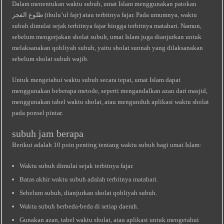
Dalam menentukan waktu subuh, umat Islam menggunakan patokan
طلوع الفجر (thulu’ul fajr) atau terbitnya fajar. Pada umumnya, waktu
subuh dimulai sejak terbitnya fajar hingga terbitnya matahari. Namun,
sebelum mengerjakan sholat subuh, umat Islam juga dianjurkan untuk
melaksanakan qobliyah subuh, yaitu sholat sunnah yang dilaksanakan
sebelum sholat subuh wajib.
Untuk mengetahui waktu subuh secara tepat, umat Islam dapat
menggunakan beberapa metode, seperti mengandalkan azan dari masjid,
menggunakan tabel waktu sholat, atau mengunduh aplikasi waktu sholat
pada ponsel pintar.
subuh jam berapa
Berikut adalah 10 poin penting tentang waktu subuh bagi umat Islam:
Waktu subuh dimulai sejak terbitnya fajar.
Batas akhir waktu subuh adalah terbitnya matahari.
Sebelum subuh, dianjurkan sholat qobliyah subuh.
Waktu subuh berbeda-beda di setiap daerah.
Gunakan azan, tabel waktu sholat, atau aplikasi untuk mengetahui