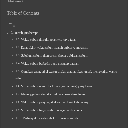
dilaksanakan.
Table of Contents
subuh jam berapa
Waktu subuh dimulai sejak terbitnya fajar.
Batas akhir waktu subuh adalah terbitnya matahari.
Sebelum subuh, dianjurkan sholat qobliyah subuh.
Waktu subuh berbeda-beda di setiap daerah.
Gunakan azan, tabel waktu sholat, atau aplikasi untuk mengetahui waktu
subuh.
Sholat subuh memiliki فضيلة (keutamaan) yang besar.
Meninggalkan sholat subuh termasuk dosa besar.
Waktu subuh yang tepat akan membuat hati tenang.
Sholat subuh berjamaah di masjid lebih utama.
Perbanyak doa dan dzikir di waktu subuh.