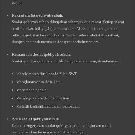
wajib.
Rakaat sholat qobliyah subuh.
Sholat qobliyah subuh dikerjakan sebanyak dua rakaat. Setiap rakaat
terdiri dariقرأ ة الفاتحة (membaca surat Al-Fatihah), surat pendek,
ruku’, sujud, dan tasyahud akhir. Setelah selesai sholat dua rakaat,
dianjurkan untuk membaca doa qunut sebelum salam.
Keutamaan sholat qobliyah subuh.
Sholat qobliyah subuh memiliki banyak keutamaan, di antaranya:
Mendekatkan diri kepada Allah SWT.
Menghapus dosa-dosa kecil.
Menambah pahala.
Menyegarkan badan dan pikiran.
Melatih kedisiplinan dalam beribadah.
Adab sholat qobliyah subuh.
Dalam mengerjakan sholat qobliyah subuh, dianjurkan untuk
memperhatikan beberapa adab, di antaranya: