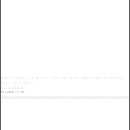
Bupati Garut Dorong Event Olahraga Berkualitas untuk Tingkatkan
Daya Tarik Wisata
Juli 20, 2026
Seputar Garut