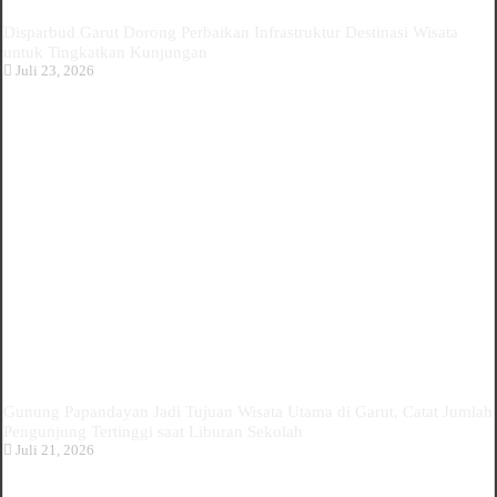
Disparbud Garut Dorong Perbaikan Infrastruktur Destinasi Wisata
untuk Tingkatkan Kunjungan
Juli 23, 2026
Gunung Papandayan Jadi Tujuan Wisata Utama di Garut, Catat Jumlah
Pengunjung Tertinggi saat Liburan Sekolah
Juli 21, 2026