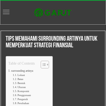
Tips memahami surrounding artinya untuk
memperkuat strategi finansial
Table of Contents
surrounding artinya
Lokasi
Batas
Bentuk
Ukuran
Komposisi
Penggunaan
Pengaruh
Perubahan