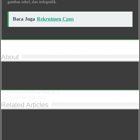
gambar, tabel, dan infografik.
Baca Juga
Rekrutmen Cpns
About
Previous
Soal Tes Pppk Guru 2024
Next
Cpns Dan Pppk 2024
Related Articles