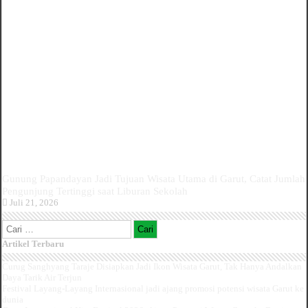
Gunung Papandayan Jadi Tujuan Wisata Utama di Garut, Catat Jumlah
Pengunjung Tertinggi saat Liburan Sekolah
Juli 21, 2026
Cari
untuk:
Artikel Terbaru
Curug Sanghyang Taraje Disiapkan Jadi Ikon Wisata Garut, Tak Hanya Andalkan
Daya Tarik Air Terjun
Festival Layang-Layang Internasional jadi ajang promosi potensi wisata Garut ke
dunia