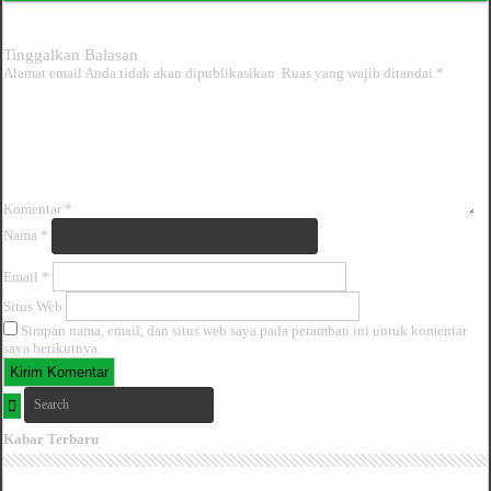
Tinggalkan Balasan
Alamat email Anda tidak akan dipublikasikan.
Ruas yang wajib ditandai
*
Komentar
*
Nama
*
Email
*
Situs Web
Simpan nama, email, dan situs web saya pada peramban ini untuk komentar
saya berikutnya.
Kabar Terbaru