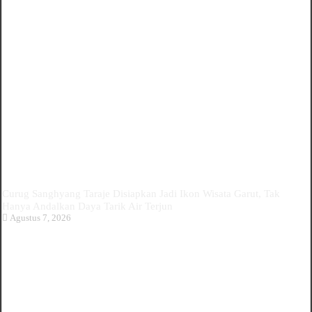
Curug Sanghyang Taraje Disiapkan Jadi Ikon Wisata Garut, Tak
Hanya Andalkan Daya Tarik Air Terjun
Agustus 7, 2026