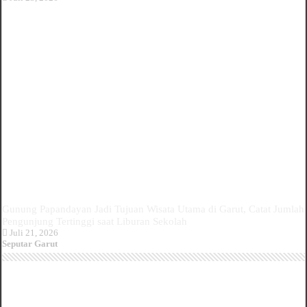
Gunung Papandayan Jadi Tujuan Wisata Utama di Garut, Catat Jumlah
Pengunjung Tertinggi saat Liburan Sekolah
Juli 21, 2026
Seputar Garut