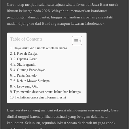
Garut tetap menjadi salah satu tujuan wisata favorit di Jawa Barat untuk
liburan keluarga pada 2026. Wilayah ini menawarkan kombinasi
pegunungan, danau, pantai, hingga pemandian air panas yang relatif
mudah dijangkau dari Bandung maupun kawasan Jabodetabek.
Table of Contents
Daya tarik Garut untuk wisata keluarga
1. Kawah Darajat
2. Cipanas Garut
3. Situ Bagendit
4. Gunung Papandayan
5. Pantai Santolo
6. Kebun Mawar Situhapa
7. Leuweung Oko
Tips memilih destinasi sesuai kebutuhan keluarga
Perhatikan cuaca dan informasi resmi
Bagi wisatawan yang mencari rekreasi alam dengan suasana sejuk, Garut
dinilai unggul karena pilihan destinasi yang beragam dalam satu
kabupaten. Selain itu, sejumlah lokasi wisata di daerah ini juga cocok