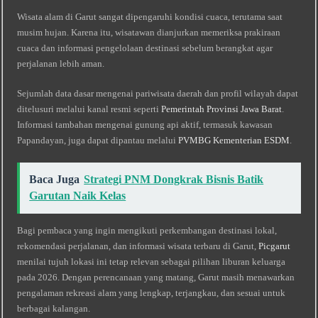
Wisata alam di Garut sangat dipengaruhi kondisi cuaca, terutama saat
musim hujan. Karena itu, wisatawan dianjurkan memeriksa prakiraan
cuaca dan informasi pengelolaan destinasi sebelum berangkat agar
perjalanan lebih aman.
Sejumlah data dasar mengenai pariwisata daerah dan profil wilayah dapat
ditelusuri melalui kanal resmi seperti
Pemerintah Provinsi Jawa Barat
.
Informasi tambahan mengenai gunung api aktif, termasuk kawasan
Papandayan, juga dapat dipantau melalui
PVMBG Kementerian ESDM
.
Baca Juga
Strategi PNM Dongkrak Bisnis Batik
Garutan Naik Kelas
Bagi pembaca yang ingin mengikuti perkembangan destinasi lokal,
rekomendasi perjalanan, dan informasi wisata terbaru di Garut,
Picgarut
menilai tujuh lokasi ini tetap relevan sebagai pilihan liburan keluarga
pada 2026. Dengan perencanaan yang matang, Garut masih menawarkan
pengalaman rekreasi alam yang lengkap, terjangkau, dan sesuai untuk
berbagai kalangan.