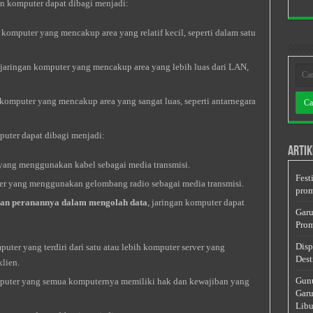
an komputer dapat dibagi menjadi:
n komputer yang mencakup area yang relatif kecil, seperti dalam satu
 jaringan komputer yang mencakup area yang lebih luas dari LAN,
 komputer yang mencakup area yang sangat luas, seperti antarnegara
puter dapat dibagi menjadi:
Artik
 yang menggunakan kabel sebagai media transmisi.
Fest
uter yang menggunakan gelombang radio sebagai media transmisi.
prom
dan peranannya dalam mengolah data
, jaringan komputer dapat
Garu
Prom
Disp
mputer yang terdiri dari satu atau lebih komputer server yang
Dest
lien.
Gunu
komputer yang semua komputernya memiliki hak dan kewajiban yang
Garu
Libu