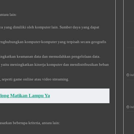
ntara lain:
aya yang dimiliki oleh komputer lain. Sumber daya yang dapat
menghubungkan komputer-komputer yang terpisah secara geografis
ningkatkan keamanan data dan memudahkan pengelolaan data.
, yaitu meningkatkan kinerja komputer dan mendistribusikan beban
Jul
 seperti game online atau video streaming.
olong Matikan Lampu Ya
Jul
sarkan beberapa kriteria, antara lain: