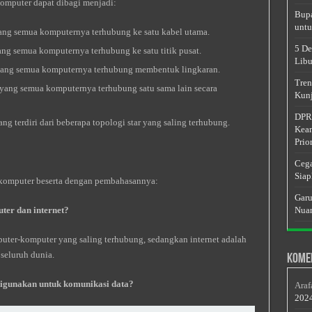
komputer dapat dibagi menjadi:
Bupa
untu
yang semua komputernya terhubung ke satu kabel utama.
5 De
ang semua komputernya terhubung ke satu titik pusat.
Libu
 yang semua komputernya terhubung membentuk lingkaran.
Tren
 yang semua komputernya terhubung satu sama lain secara
Kunj
DPRD
ng terdiri dari beberapa topologi star yang saling terhubung.
Keam
Prior
Cega
Siap
n komputer beserta dengan pembahasannya:
Garu
ter dan internet?
Nuan
uter-komputer yang saling terhubung, sedangkan internet adalah
seluruh dunia.
Kome
igunakan untuk komunikasi data?
Araf
202