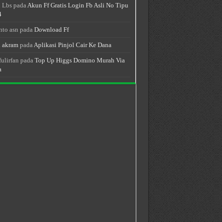
 Lbs
pada
Akun Ff Gratis Login Fb Asli No Tipu
4
nto asn
pada
Download Ff
 akram
pada
Aplikasi Pinjol Cair Ke Dana
fulirfan
pada
Top Up Higgs Domino Murah Via
a