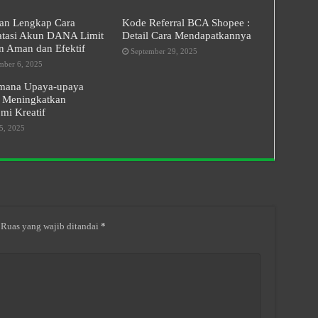
an Lengkap Cara
Kode Referral BCA Shopee :
tasi Akun DANA Limit
Detail Cara Mendapatkannya
n Aman dan Efektif
September 29, 2025
ber 6, 2025
mana Upaya-upaya
 Meningkatkan
mi Kreatif
5, 2025
Ruas yang wajib ditandai
*