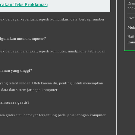
Rian
akan Teks Proklamasi
202
irwa
uk berbagai keperluan, seperti komunikasi data, berbagi sumber
Muh
Hafi
digunakan untuk komputer?
Dan
k berbagai perangkat, seperti komputer, smartphone, tablet, dan
manan yang tinggi?
ang relatif rendah. Oleh karena itu, penting untuk menerapkan
data dan sistem jaringan komputer.
an secara gratis?
ra gratis atau berbayar, tergantung pada jenis jaringan komputer