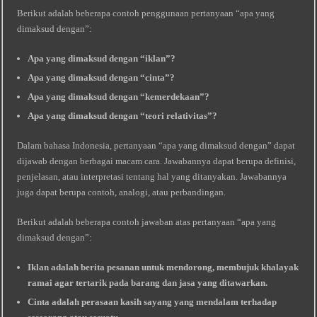
Berikut adalah beberapa contoh penggunaan pertanyaan “apa yang
dimaksud dengan”:
Apa yang dimaksud dengan “iklan”?
Apa yang dimaksud dengan “cinta”?
Apa yang dimaksud dengan “kemerdekaan”?
Apa yang dimaksud dengan “teori relativitas”?
Dalam bahasa Indonesia, pertanyaan “apa yang dimaksud dengan” dapat
dijawab dengan berbagai macam cara. Jawabannya dapat berupa definisi,
penjelasan, atau interpretasi tentang hal yang ditanyakan. Jawabannya
juga dapat berupa contoh, analogi, atau perbandingan.
Berikut adalah beberapa contoh jawaban atas pertanyaan “apa yang
dimaksud dengan”:
Iklan adalah berita pesanan untuk mendorong, membujuk khalayak
ramai agar tertarik pada barang dan jasa yang ditawarkan.
Cinta adalah perasaan kasih sayang yang mendalam terhadap