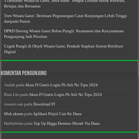
5 Destinasi Wisata di Garut, Jawa Barat: Tempat Liburan untuk Rekreasi,
Belajar, dan Bersantai
Tren Wisata Garut: Destinasi Pegunungan Catat Kunjungan Lebih Tinggi
daripada Pantai
DPRD Dorong Wisata Garut Bebas Pungli: Keamanan dan Kenyamanan
Pengunjung Jadi Prioritas
Cegah Pungli di Objek Wisata Garut, Pemkab Siapkan Sistem Retribusi
Digital
Komentar Pengunjung
Arafah
pada
Akun Ff Gratis Login Fb Asli No Tipu 2024
Rian Lbs
pada
Akun Ff Gratis Login Fb Asli No Tipu 2024
irwanto asn
pada
Download Ff
Muh akram
pada
Aplikasi Pinjol Cair Ke Dana
Hafifulirfan
pada
Top Up Higgs Domino Murah Via Dana