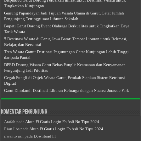
Disparbud Garut Dorong Perbaikan Infrastruktur Destinasi Wisata untuk
Tingkatkan Kunjungan
Gunung Papandayan Jadi Tujuan Wisata Utama di Garut, Catat Jumlah
Pengunjung Tertinggi saat Liburan Sekolah
Bupati Garut Dorong Event Olahraga Berkualitas untuk Tingkatkan Daya
Tarik Wisata
5 Destinasi Wisata di Garut, Jawa Barat: Tempat Liburan untuk Rekreasi,
Belajar, dan Bersantai
Tren Wisata Garut: Destinasi Pegunungan Catat Kunjungan Lebih Tinggi
daripada Pantai
DPRD Dorong Wisata Garut Bebas Pungli: Keamanan dan Kenyamanan
Pengunjung Jadi Prioritas
Cegah Pungli di Objek Wisata Garut, Pemkab Siapkan Sistem Retribusi
Digital
Garut Dinoland: Destinasi Liburan Keluarga dengan Nuansa Jurassic Park
Komentar Pengunjung
Arafah
pada
Akun Ff Gratis Login Fb Asli No Tipu 2024
Rian Lbs
pada
Akun Ff Gratis Login Fb Asli No Tipu 2024
irwanto asn
pada
Download Ff