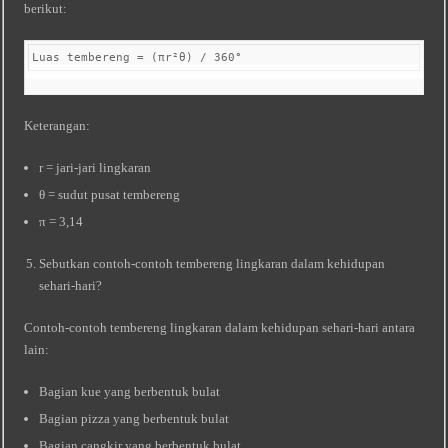
berikut:
Luas tembereng = (πr²θ) / 360° 
Keterangan:
r = jari-jari lingkaran
θ = sudut pusat tembereng
π = 3,14
Sebutkan contoh-contoh tembereng lingkaran dalam kehidupan
sehari-hari?
Contoh-contoh tembereng lingkaran dalam kehidupan sehari-hari antara
lain:
Bagian kue yang berbentuk bulat
Bagian pizza yang berbentuk bulat
Bagian cangkir yang berbentuk bulat