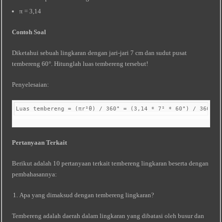
π = 3,14
Contoh Soal
Diketahui sebuah lingkaran dengan jari-jari 7 cm dan sudut pusat
tembereng 60°. Hitunglah luas tembereng tersebut!
Penyelesaian:
Luas tembereng = (πr²θ) / 360° = (3,14 * 7² * 60°) / 360° =
Pertanyaan Terkait
Berikut adalah 10 pertanyaan terkait tembereng lingkaran beserta dengan
pembahasannya:
Apa yang dimaksud dengan tembereng lingkaran?
Tembereng adalah daerah dalam lingkaran yang dibatasi oleh busur dan