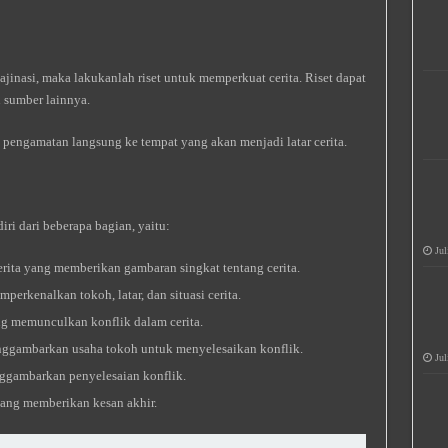
majinasi, maka lakukanlah riset untuk memperkuat cerita. Riset dapat
 sumber lainnya.
pengamatan langsung ke tempat yang akan menjadi latar cerita.
diri dari beberapa bagian, yaitu:
Jul
rita yang memberikan gambaran singkat tentang cerita.
erkenalkan tokoh, latar, dan situasi cerita.
g memunculkan konflik dalam cerita.
nggambarkan usaha tokoh untuk menyelesaikan konflik.
Jul
ggambarkan penyelesaian konflik.
yang memberikan kesan akhir.