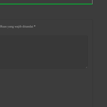
Ruas yang wajib ditandai
*