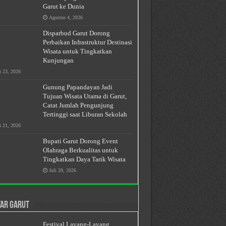
Garut ke Dunia
Agustus 4, 2026
Disparbud Garut Dorong
Perbaikan Infrastruktur Destinasi
Wisata untuk Tingkatkan
Kunjungan
i 23, 2026
Gunung Papandayan Jadi
Tujuan Wisata Utama di Garut,
Catat Jumlah Pengunjung
Tertinggi saat Liburan Sekolah
i 21, 2026
Bupati Garut Dorong Event
Olahraga Berkualitas untuk
Tingkatkan Daya Tarik Wisata
Juli 20, 2026
ar Garut
Festival Layang-Layang