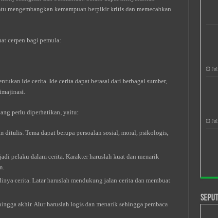
bantu mengembangkan kemampuan berpikir kritis dan memecahkan
at cerpen bagi pemula:
Jul
ukan ide cerita. Ide cerita dapat berasal dari berbagai sumber,
imajinasi.
ang perlu diperhatikan, yaitu:
Jul
n ditulis. Tema dapat berupa persoalan sosial, moral, psikologis,
di pelaku dalam cerita. Karakter haruslah kuat dan menarik
n.
dinya cerita. Latar haruslah mendukung jalan cerita dan membuat
Seput
 hingga akhir. Alur haruslah logis dan menarik sehingga pembaca