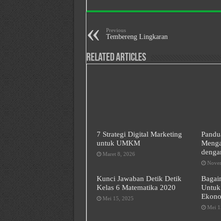
Previous
Tembereng Lingkaran
Related Articles
7 Strategi Digital Marketing
Pandu
untuk UMKM
Menga
denga
Maret 8, 2026
Novem
Kunci Jawaban Detik Detik
Bagai
Kelas 6 Matematika 2020
Untuk
Ekono
Mei 15, 2025
Mei 1