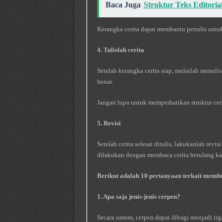
Baca Juga
Struktur Teks Editoria
Kerangka cerita dapat membantu penulis untuk 
4. Tulislah cerita
Setelah kerangka cerita siap, mulailah menuli
benar.
Jangan lupa untuk memperhatikan struktur ceri
5. Revisi
Setelah cerita selesai ditulis, lakukanlah rev
dilakukan dengan membaca cerita berulang ka
Berikut adalah 10 pertanyaan terkait memb
1. Apa saja jenis-jenis cerpen?
Secara umum, cerpen dapat dibagi menjadi tiga 