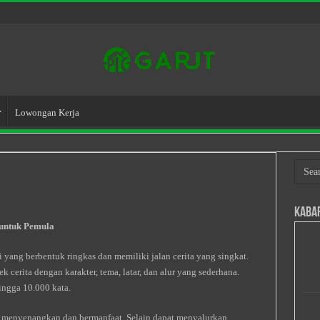
Lowongan Kerja
Kaba
untuk Pemula
si yang berbentuk ringkas dan memiliki jalan cerita yang singkat.
 cerita dengan karakter, tema, latar, dan alur yang sederhana.
ingga 10.000 kata.
 menyenangkan dan bermanfaat. Selain dapat menyalurkan