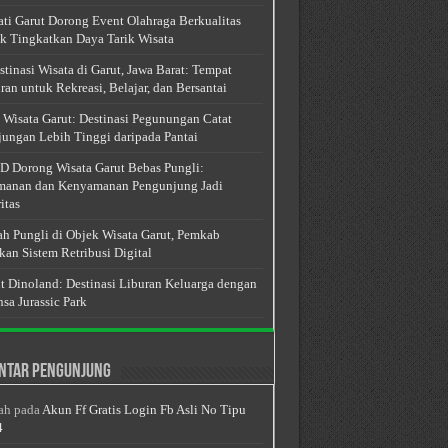
ti Garut Dorong Event Olahraga Berkualitas
k Tingkatkan Daya Tarik Wisata
stinasi Wisata di Garut, Jawa Barat: Tempat
ran untuk Rekreasi, Belajar, dan Bersantai
 Wisata Garut: Destinasi Pegunungan Catat
ungan Lebih Tinggi daripada Pantai
 Dorong Wisata Garut Bebas Pungli:
anan dan Kenyamanan Pengunjung Jadi
itas
h Pungli di Objek Wisata Garut, Pemkab
kan Sistem Retribusi Digital
t Dinoland: Destinasi Liburan Keluarga dengan
sa Jurassic Park
ntar Pengunjung
ah
pada
Akun Ff Gratis Login Fb Asli No Tipu
4