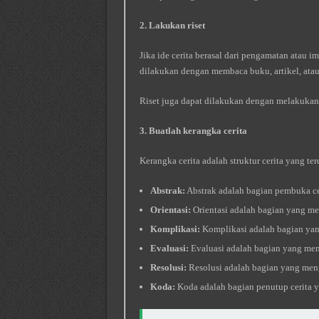
2. Lakukan riset
Jika ide cerita berasal dari pengamatan atau i
dilakukan dengan membaca buku, artikel, atau
Riset juga dapat dilakukan dengan melakukan 
3. Buatlah kerangka cerita
Kerangka cerita adalah struktur cerita yang ter
Abstrak:
Abstrak adalah bagian pembuka ce
Orientasi:
Orientasi adalah bagian yang memp
Komplikasi:
Komplikasi adalah bagian yan
Evaluasi:
Evaluasi adalah bagian yang me
Resolusi:
Resolusi adalah bagian yang men
Koda:
Koda adalah bagian penutup cerita 