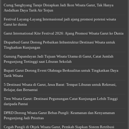
Curug Sanghyang Taraje Disiapkan Jadi Ikon Wisata Garut, Tak Hanya
Andalkan Daya Tarik Air Terjun
Festival Layang-Layang Internasional jadi ajang promosi potensi wisata
Garut ke dunia
Garut International Kite Festival 2026: Ajang Promosi Wisata Garut ke Dunia
Disparbud Garut Dorong Perbaikan Infrastruktur Destinasi Wisata untuk
Tingkatkan Kunjungan
Gunung Papandayan Jadi Tujuan Wisata Utama di Garut, Catat Jumlah
Pengunjung Tertinggi saat Liburan Sekolah
Bupati Garut Dorong Event Olahraga Berkualitas untuk Tingkatkan Daya
Tarik Wisata
5 Destinasi Wisata di Garut, Jawa Barat: Tempat Liburan untuk Rekreasi,
Belajar, dan Bersantai
Tren Wisata Garut: Destinasi Pegunungan Catat Kunjungan Lebih Tinggi
daripada Pantai
DPRD Dorong Wisata Garut Bebas Pungli: Keamanan dan Kenyamanan
Pengunjung Jadi Prioritas
Cegah Pungli di Objek Wisata Garut, Pemkab Siapkan Sistem Retribusi