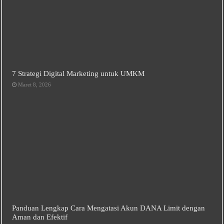
7 Strategi Digital Marketing untuk UMKM
Maret 8, 2026
Panduan Lengkap Cara Mengatasi Akun DANA Limit dengan
Aman dan Efektif