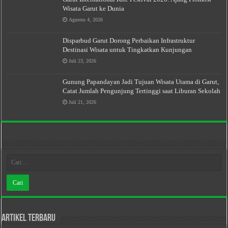
Wisata Garut ke Dunia
Agustus 4, 2026
Disparbud Garut Dorong Perbaikan Infrastruktur
Destinasi Wisata untuk Tingkatkan Kunjungan
Juli 23, 2026
Gunung Papandayan Jadi Tujuan Wisata Utama di Garut,
Catat Jumlah Pengunjung Tertinggi saat Liburan Sekolah
Juli 21, 2026
Artikel Terbaru