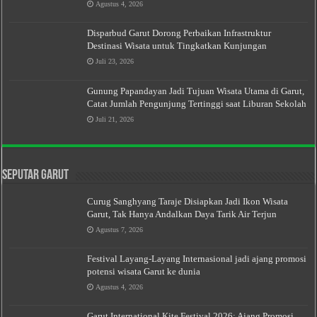
Agustus 4, 2026
Disparbud Garut Dorong Perbaikan Infrastruktur
Destinasi Wisata untuk Tingkatkan Kunjungan
Juli 23, 2026
Gunung Papandayan Jadi Tujuan Wisata Utama di Garut,
Catat Jumlah Pengunjung Tertinggi saat Liburan Sekolah
Juli 21, 2026
Seputar Garut
Curug Sanghyang Taraje Disiapkan Jadi Ikon Wisata
Garut, Tak Hanya Andalkan Daya Tarik Air Terjun
Agustus 7, 2026
Festival Layang-Layang Internasional jadi ajang promosi
potensi wisata Garut ke dunia
Agustus 4, 2026
Garut International Kite Festival 2026: Ajang Promosi