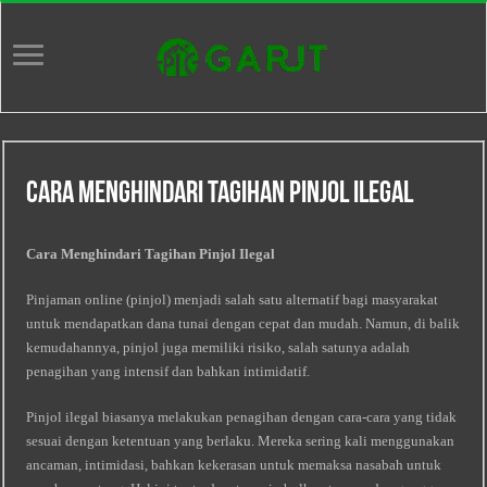
Cara Menghindari Tagihan Pinjol Ilegal
Cara Menghindari Tagihan Pinjol Ilegal
Pinjaman online (pinjol) menjadi salah satu alternatif bagi masyarakat
untuk mendapatkan dana tunai dengan cepat dan mudah. Namun, di balik
kemudahannya, pinjol juga memiliki risiko, salah satunya adalah
penagihan yang intensif dan bahkan intimidatif.
Pinjol ilegal biasanya melakukan penagihan dengan cara-cara yang tidak
sesuai dengan ketentuan yang berlaku. Mereka sering kali menggunakan
ancaman, intimidasi, bahkan kekerasan untuk memaksa nasabah untuk