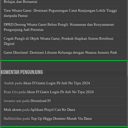
Belajar, dan Bersantai
Tren Wisata Garut: Destinasi Pegunungan Catat Kunjungan Lebih Tinggi
daripada Pantai
DPRD Dorong Wisata Garut Bebas Pungli: Keamanan dan Kenyamanan
Pengunjung Jadi Prioritas
Cegah Pungli di Objek Wisata Garut, Pemkab Siapkan Sistem Retribusi
Digital
Garut Dinoland: Destinasi Liburan Keluarga dengan Nuansa Jurassic Park
Komentar Pengunjung
Arafah
pada
Akun Ff Gratis Login Fb Asli No Tipu 2024
Rian Lbs
pada
Akun Ff Gratis Login Fb Asli No Tipu 2024
irwanto asn
pada
Download Ff
Muh akram
pada
Aplikasi Pinjol Cair Ke Dana
Hafifulirfan
pada
Top Up Higgs Domino Murah Via Dana