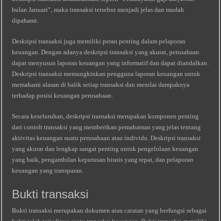
bulan Januari”, maka transaksi tersebut menjadi jelas dan mudah
dipahami.
Deskripsi transaksi juga memiliki peran penting dalam pelaporan
keuangan. Dengan adanya deskripsi transaksi yang akurat, perusahaan
dapat menyusun laporan keuangan yang informatif dan dapat diandalkan.
Deskripsi transaksi memungkinkan pengguna laporan keuangan untuk
memahami alasan di balik setiap transaksi dan menilai dampaknya
terhadap posisi keuangan perusahaan.
Secara keseluruhan, deskripsi transaksi merupakan komponen penting
dari contoh transaksi yang memberikan pemahaman yang jelas tentang
aktivitas keuangan suatu perusahaan atau individu. Deskripsi transaksi
yang akurat dan lengkap sangat penting untuk pengelolaan keuangan
yang baik, pengambilan keputusan bisnis yang tepat, dan pelaporan
keuangan yang transparan.
Bukti transaksi
Bukti transaksi merupakan dokumen atau catatan yang berfungsi sebagai