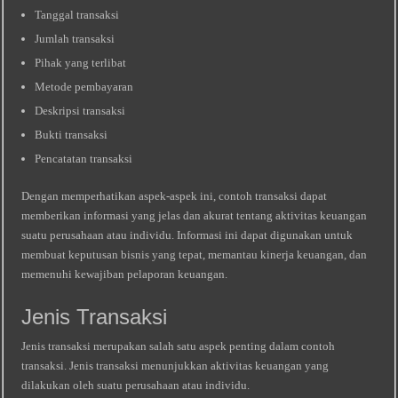
Tanggal transaksi
Jumlah transaksi
Pihak yang terlibat
Metode pembayaran
Deskripsi transaksi
Bukti transaksi
Pencatatan transaksi
Dengan memperhatikan aspek-aspek ini, contoh transaksi dapat
memberikan informasi yang jelas dan akurat tentang aktivitas keuangan
suatu perusahaan atau individu. Informasi ini dapat digunakan untuk
membuat keputusan bisnis yang tepat, memantau kinerja keuangan, dan
memenuhi kewajiban pelaporan keuangan.
Jenis Transaksi
Jenis transaksi merupakan salah satu aspek penting dalam contoh
transaksi. Jenis transaksi menunjukkan aktivitas keuangan yang
dilakukan oleh suatu perusahaan atau individu.