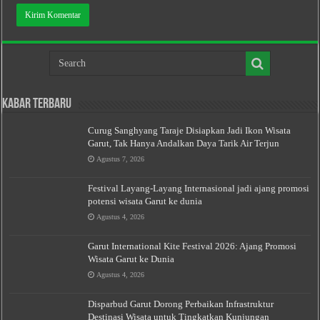
Kabar Terbaru
Curug Sanghyang Taraje Disiapkan Jadi Ikon Wisata
Garut, Tak Hanya Andalkan Daya Tarik Air Terjun
Agustus 7, 2026
Festival Layang-Layang Internasional jadi ajang promosi
potensi wisata Garut ke dunia
Agustus 4, 2026
Garut International Kite Festival 2026: Ajang Promosi
Wisata Garut ke Dunia
Agustus 4, 2026
Disparbud Garut Dorong Perbaikan Infrastruktur
Destinasi Wisata untuk Tingkatkan Kunjungan