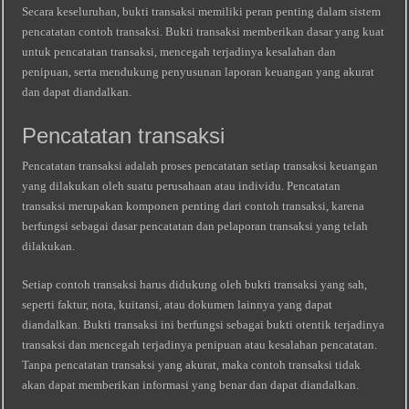
Secara keseluruhan, bukti transaksi memiliki peran penting dalam sistem
pencatatan contoh transaksi. Bukti transaksi memberikan dasar yang kuat
untuk pencatatan transaksi, mencegah terjadinya kesalahan dan
penipuan, serta mendukung penyusunan laporan keuangan yang akurat
dan dapat diandalkan.
Pencatatan transaksi
Pencatatan transaksi adalah proses pencatatan setiap transaksi keuangan
yang dilakukan oleh suatu perusahaan atau individu. Pencatatan
transaksi merupakan komponen penting dari contoh transaksi, karena
berfungsi sebagai dasar pencatatan dan pelaporan transaksi yang telah
dilakukan.
Setiap contoh transaksi harus didukung oleh bukti transaksi yang sah,
seperti faktur, nota, kuitansi, atau dokumen lainnya yang dapat
diandalkan. Bukti transaksi ini berfungsi sebagai bukti otentik terjadinya
transaksi dan mencegah terjadinya penipuan atau kesalahan pencatatan.
Tanpa pencatatan transaksi yang akurat, maka contoh transaksi tidak
akan dapat memberikan informasi yang benar dan dapat diandalkan.