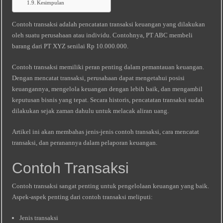
Kesimpulan
Contoh transaksi adalah pencatatan transaksi keuangan yang dilakukan
oleh suatu perusahaan atau individu. Contohnya, PT ABC membeli
barang dari PT XYZ senilai Rp 10.000.000.
Contoh transaksi memiliki peran penting dalam pemantauan keuangan.
Dengan mencatat transaksi, perusahaan dapat mengetahui posisi
keuangannya, mengelola keuangan dengan lebih baik, dan mengambil
keputusan bisnis yang tepat. Secara historis, pencatatan transaksi sudah
dilakukan sejak zaman dahulu untuk melacak aliran uang.
Artikel ini akan membahas jenis-jenis contoh transaksi, cara mencatat
transaksi, dan peranannya dalam pelaporan keuangan.
Contoh Transaksi
Contoh transaksi sangat penting untuk pengelolaan keuangan yang baik.
Aspek-aspek penting dari contoh transaksi meliputi:
Jenis transaksi