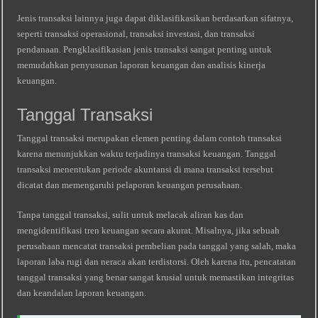
Jenis transaksi lainnya juga dapat diklasifikasikan berdasarkan sifatnya,
seperti transaksi operasional, transaksi investasi, dan transaksi
pendanaan. Pengklasifikasian jenis transaksi sangat penting untuk
memudahkan penyusunan laporan keuangan dan analisis kinerja
keuangan.
Tanggal Transaksi
Tanggal transaksi merupakan elemen penting dalam contoh transaksi
karena menunjukkan waktu terjadinya transaksi keuangan. Tanggal
transaksi menentukan periode akuntansi di mana transaksi tersebut
dicatat dan memengaruhi pelaporan keuangan perusahaan.
Tanpa tanggal transaksi, sulit untuk melacak aliran kas dan
mengidentifikasi tren keuangan secara akurat. Misalnya, jika sebuah
perusahaan mencatat transaksi pembelian pada tanggal yang salah, maka
laporan laba rugi dan neraca akan terdistorsi. Oleh karena itu, pencatatan
tanggal transaksi yang benar sangat krusial untuk memastikan integritas
dan keandalan laporan keuangan.