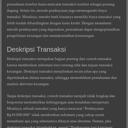
perusahaan tersebut harus mencatat transaksi tersebut sebagai piutang
dagang. Selain itu, metode pembayaran juga memengaruhi biaya
transaksi. Misalnya, transfer bank biasanya memiliki biaya transaksi yang
lebih rendah dibandingkan dengan kartu kredit. Dengan memahami
metode pembayaran yang digunakan, perusahaan dapat mengoptimalkan
pengelolaan keuangan dan memaksimalkan keuntungan.
Deskripsi Transaksi
Deskripsi transaksi merupakan bagian penting dari contoh transaksi
karena memberikan informasi rinci tentang sifat dan tujuan transaksi
keuangan. Deskripsi transaksi menjelaskan secara jelas apa yang
dipertukarkan dalam transaksi, sehingga memudahkan pemahaman dan
analisis aktivitas keuangan.
Tanpa deskripsi transaksi, contoh transaksi menjadi tidak lengkap dan
berpotensi menimbulkan kebingungan atau kesalahan interpretasi.
Misalnya, sebuah transaksi yang hanya mencatat “Pembayaran
Rp10.000.000” tidak memberikan informasi yang cukup untuk
memahami apa yang sebenarnya dibayar atau diterima. Namun, jika
deskripsi transaksi ditambahkan, seperti “Pembayaran gaji karyawan