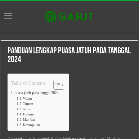
Panduan lengkap puasa jatuh pada tanggal
2024
Table of Contents
puasa jatuh pada tanggal 2024
Waktu
Tujuan
Jenis
Hukum
Manfaat
Kesimpulan
Puasa jatuh pada tanggal 2024 adalah waktu di mana umat Muslim