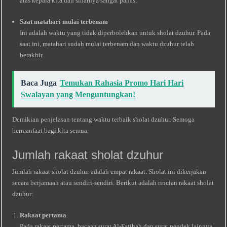
atas kepala kita dan sinarnya sangat panas.
Saat matahari mulai terbenam
Ini adalah waktu yang tidak diperbolehkan untuk sholat dzuhur. Pada
saat ini, matahari sudah mulai terbenam dan waktu dzuhur telah
berakhir.
Baca Juga
Temukan Rahasia Promo Hari Hari
Swalayan yang Menguntungkan!
Demikian penjelasan tentang waktu terbaik sholat dzuhur. Semoga
bermanfaat bagi kita semua.
Jumlah rakaat sholat dzuhur
Jumlah rakaat sholat dzuhur adalah empat rakaat. Sholat ini dikerjakan
secara berjamaah atau sendiri-sendiri. Berikut adalah rincian rakaat sholat
dzuhur:
Rakaat pertama
Pada rakaat pertama, bacaan surat Al-Fatihah dan surat pendek lainnya.