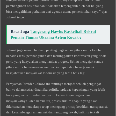
sebagai seorang pejabat publik. Namun, saya tetap akan fokus pada
pembangunan nasional dan tidak akan terpengaruh oleh hal-hal yang
bisa mengalihkan perhatian dari agenda utama pemerintahan saya,” ujar
Jokowi tegas.
Baca Juga
Tangerang Hawks Basketball Rekrut
Pemain Timnas Ukraina Artem Kovalov
Jokowi juga menambahkan, penting bagi semua pihak untuk kembali
kepada esensi pembangunan dan meninggalkan kontroversi yang tidak
perlu yang hanya akan menghambat progres. Beliau mengajak semua
pihak untuk bersama-sama melihat ke depan dan bekerja untuk
kesejahteraan masyarakat Indonesia yang lebih baik lagi.
Pernyataan Presiden Jokowi ini tentunya menjadi sebuah pengingat
bahwa dalam setiap dinamika politik, terdapat kepentingan yang lebih
luas yang harus diperhatikan, yaitu kepentingan negara dan
masyarakatnya. Oleh karena itu, proses hukum apapun yang akan
dilaksanakan hendaknya tetap memegang prinsip keadilan, transparansi,
dan keseimbangan antara hak dan tanggung jawab, baik itu terkait