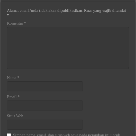
Alamat email Anda tidak akan dipublikasikan.
Ruas yang wajib ditandai
*
Komentar
*
Nama
*
Email
*
Situs Web
Simpan nama, email, dan situs web saya pada peramban ini untuk