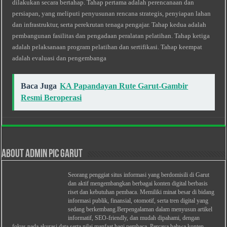
dilakukan secara bertahap. Tahap pertama adalah perencanaan dan
persiapan, yang meliputi penyusunan rencana strategis, penyiapan lahan
dan infrastruktur, serta perekrutan tenaga pengajar. Tahap kedua adalah
pembangunan fasilitas dan pengadaan peralatan pelatihan. Tahap ketiga
adalah pelaksanaan program pelatihan dan sertifikasi. Tahap keempat
adalah evaluasi dan pengembanga
Baca Juga
KA Papandayan Rute Garut-Gambir
Resmi Beroperasi
About Admin PIC Garut
Seorang penggiat situs informasi yang berdomisili di Garut
dan aktif mengembangkan berbagai konten digital berbasis
riset dan kebutuhan pembaca. Memiliki minat besar di bidang
informasi publik, finansial, otomotif, serta tren digital yang
sedang berkembang.Berpengalaman dalam menyusun artikel
informatif, SEO-friendly, dan mudah dipahami, dengan
fokus pada akurasi data serta nilai manfaat bagi pembaca. Percaya bahwa konten