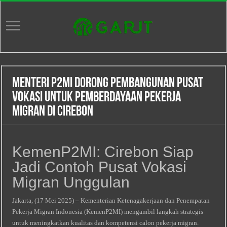
Menteri P2MI Dorong Pembangunan Pusat
Vokasi untuk Pemberdayaan Pekerja
Migran di Cirebon
KemenP2MI: Cirebon Siap
Jadi Contoh Pusat Vokasi
Migran Unggulan
Jakarta, (17 Mei 2025) – Kementerian Ketenagakerjaan dan Penempatan
Pekerja Migran Indonesia (KemenP2MI) mengambil langkah strategis
untuk meningkatkan kualitas dan kompetensi calon pekerja migran.