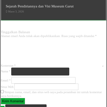
Sejarah Pendiriannya dan Visi Museum Garut
Maret 3, 2026
Tinggalkan Balasan
Alamat email Anda tidak akan dipublikasikan.
Ruas yang wajib ditandai
*
Komentar
*
Nama
*
Email
*
Situs Web
Simpan nama, email, dan situs web saya pada peramban ini untuk komentar
saya berikutnya.