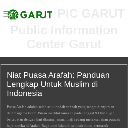
PIC GARUT
Public Information
Center Garut
Niat Puasa Arafah: Panduan
Lengkap Untuk Muslim di
Indonesia
Puasa Arafah adalah salah satu ibadah sunnah yang sangat dianjurkan
dalam agama Islam. Puasa ini dilaksanakan pada tanggal 9 Dzulhijjah,
bertepatan dengan hari dimana jamaah haji sedang melaksanakan puncak
haji mereka di Arafah. Bagi umat Islam di seluruh dunia, termasuk