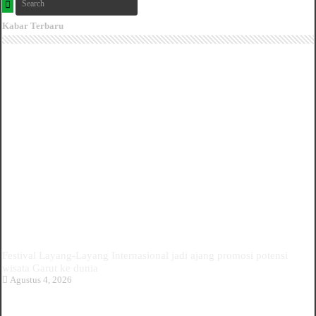
Kabar Terbaru
Festival Layang-Layang Internasional jadi ajang promosi potensi
wisata Garut ke dunia
Agustus 4, 2026