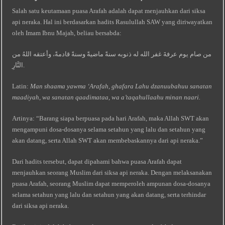
Salah satu keutamaan puasa Arafah adalah dapat menjauhkan dari siksa
api neraka. Hal ini berdasarkan hadits Rasulullah SAW yang diriwayatkan
oleh Imam Ibnu Majah, beliau bersabda:
من صام يوم عرفةَ غفر الله له ذنوبه سنةً ماضيةً وسنةً قادمةً، وأعتقه اللهُ من
النَّارِ.
Latin:
Man shaama yawma ‘Arafah, ghafara Lahu dzanuubahuu sanatan
maadiyah, wa sanatan qaadimataa, wa a’taqahullaahu minan naari.
Artinya: “Barang siapa berpuasa pada hari Arafah, maka Allah SWT akan
mengampuni dosa-dosanya selama setahun yang lalu dan setahun yang
akan datang, serta Allah SWT akan membebaskannya dari api neraka.”
Dari hadits tersebut, dapat dipahami bahwa puasa Arafah dapat
menjauhkan seorang Muslim dari siksa api neraka. Dengan melaksanakan
puasa Arafah, seorang Muslim dapat memperoleh ampunan dosa-dosanya
selama setahun yang lalu dan setahun yang akan datang, serta terhindar
dari siksa api neraka.