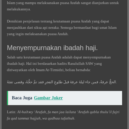
Islam yang mampu melaksanakan puasa Arafah sangat dianjurkan untuk
melakukannya.
Demikian penjelasan tentang keutamaan puasa Arafah yang dapat
menjauhkan dari siksa api neraka. Semoga bermanfaat bagi umat Islam
yang ingin melaksanakan puasa Arafah.
Menyempurnakan ibadah haji.
Salah satu keutamaan puasa Arafah adalah dapat menyempurnakan
ibadah haji. Hal ini berdasarkan hadits Rasulullah SAW yang
diriwayatkan oleh Imam At-Tirmidzi, beliau bersabda:
الحجُّ عرفةُ، فمن جاء ليلةَ عرفةَ قبلَ طلوعِ الفجرِ فقد تمَّ حجُّهُ، وقضى تفثهُ.
Baca Juga
Gambar Joker
Latin:
Al-haджу ‘Arafah, fa man jaa lailata ‘Arafah qabla thulu’il fajri
fa qad tammat hajjuh, wa qadhaa tafathuh.