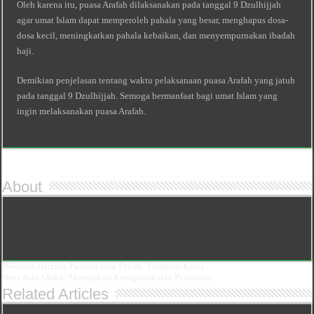
Oleh karena itu, puasa Arafah dilaksanakan pada tanggal 9 Dzulhijjah
agar umat Islam dapat memperoleh pahala yang besar, menghapus dosa-
dosa kecil, meningkatkan pahala kebaikan, dan menyempurnakan ibadah
haji.
Demikian penjelasan tentang waktu pelaksanaan puasa Arafah yang jatuh
pada tanggal 9 Dzulhijjah. Semoga bermanfaat bagi umat Islam yang
ingin melaksanakan puasa Arafah.
About
Previous
Harzing Publish atau Perish: Tinjauan Kritis
Next
Asia Afrika: Merayakan Keragaman dan Persatuan
Related Articles