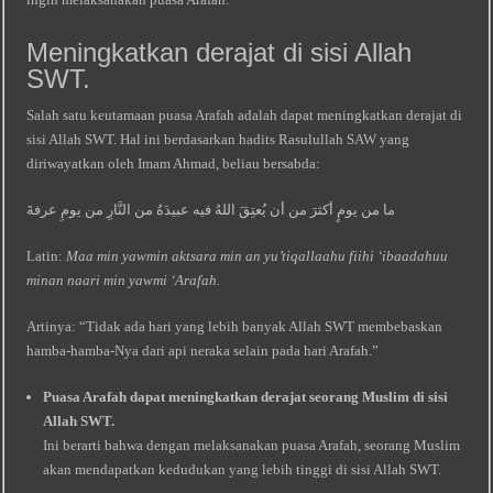
Meningkatkan derajat di sisi Allah
SWT.
Salah satu keutamaan puasa Arafah adalah dapat meningkatkan derajat di
sisi Allah SWT. Hal ini berdasarkan hadits Rasulullah SAW yang
diriwayatkan oleh Imam Ahmad, beliau bersabda:
ما من يومٍ أكثرَ من أن يُعتِقَ اللهُ فيه عبيدَهُ من النَّارِ من يومِ عرفةَ
Latin:
Maa min yawmin aktsara min an yu’tiqallaahu fiihi ‘ibааdahuu
minan naari min yawmi ‘Arafah.
Artinya: “Tidak ada hari yang lebih banyak Allah SWT membebaskan
hamba-hamba-Nya dari api neraka selain pada hari Arafah.”
Puasa Arafah dapat meningkatkan derajat seorang Muslim di sisi
Allah SWT.
Ini berarti bahwa dengan melaksanakan puasa Arafah, seorang Muslim
akan mendapatkan kedudukan yang lebih tinggi di sisi Allah SWT.