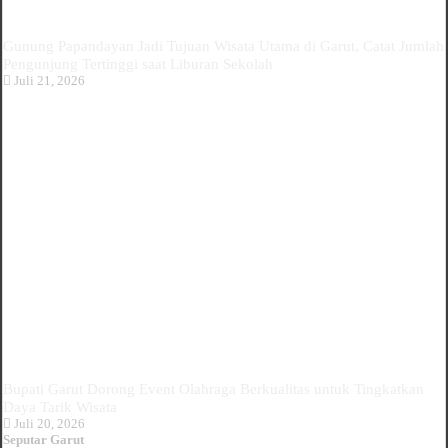
Gunung Papandayan Jadi Tujuan Wisata Utama di Garut, Catat Jumlah
Pengunjung Tertinggi saat Liburan Sekolah
Juli 21, 2026
Bupati Garut Dorong Event Olahraga Berkualitas untuk Tingkatkan
Daya Tarik Wisata
Juli 20, 2026
Seputar Garut